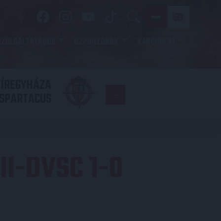
SZOLGÁLTATÁSOK
SZPONZOROK
KAPCSOLAT
YÍREGYHÁZA
FC
SPARTACUS
COPENHAGE
II-DVSC 1-0