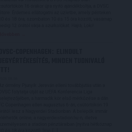
csütörtökön 16 órakor újra nyitó ajándékboltja, a DVSC
Store. Érdemes ellátogatni az üzletbe, amely pénteken
10 és 18 óra, szombaton 10 és 15 óra között, vasárnap
pedig 12 órától várja a szurkolókat. Hajrá, Loki!
Bővebben →
DVSC-COPENHAGEN
ELINDULT
:
JEGYÉRTÉKESÍTÉS, MINDEN TUDNIVALÓ
ITT!
2026.08.04.
Az örmény Pjunyik Jereván elleni továbbjutás után a
DVSC folytatja útját az UEFA Konferencia Liga
selejtezőjében, a harmadik kör első mérkőzése a dán
FC Copenhagen ellen augusztus 6-án, csütörtökön 19
órától lesz a Nagyerdei Stadionban. A belépők immár
elérhetők online, a nagyerdeistadion.hu-n, illetve
személyesen a stadion pénztáraiban (nyitva hétköznap
10 és 18 óra között). Íme, […]