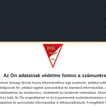
Az Ön adatainak védelme fontos a számunkr
rolunk és/vagy férünk hozzá információkhoz egy eszközön, például süti
olgozunk fel, például egyedi azonosítókat és standard információkat,
irdetésekhez és tartalomhoz, hirdetések és tartalmak méréséhez, kö
shez küld.
Az Ön engedélyével mi és a partnereink eszközleolvasásos m
datokat és azonosítási információkat is felhasználhatunk. A megfelelő h