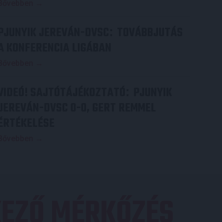
Bővebben →
PJUNYIK JEREVÁN-DVSC
TOVÁBBJUTÁS
:
A KONFERENCIA LIGÁBAN
Bővebben →
VIDEÓ! SAJTÓTÁJÉKOZTATÓ
PJUNYIK
:
JEREVÁN-DVSC 0-0, GERT REMMEL
ÉRTÉKELÉSE
Bővebben →
EZŐ MÉRKŐZÉS