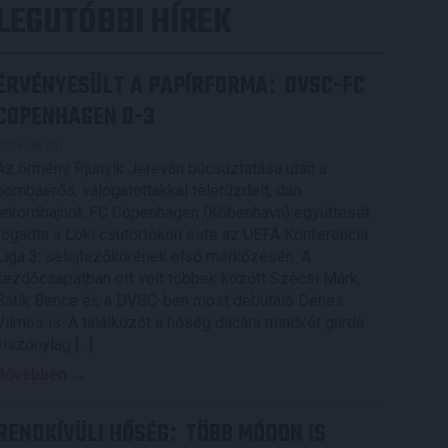
LEGUTÓBBI HÍREK
ÉRVÉNYESÜLT A PAPÍRFORMA
DVSC-FC
:
COPENHAGEN 0-3
2026.08.06.
Az örmény Pjunyik Jereván búcsúztatása után a
bombaerős, válogatottakkal teletűzdelt, dán
rekordbajnok FC Copenhagen (Köbenhavn) együttesét
fogadta a Loki csütörtökön este az UEFA Konferencia
Liga 3. selejtezőkörének első mérkőzésén. A
kezdőcsapatban ott volt többek között Szécsi Márk,
Batik Bence és a DVSC-ben most debütáló Dénes
Vilmos is. A találkozót a hőség dacára mindkét gárda
viszonylag […]
Bővebben →
RENDKÍVÜLI HŐSÉG
TÖBB MÓDON IS
: