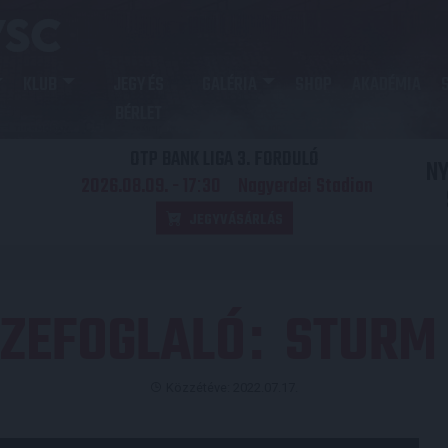
KLUB
JEGY ÉS
GALÉRIA
SHOP
AKADÉMIA
BÉRLET
OTP BANK LIGA 3. FORDULÓ
N
2026.08.09. - 17
30
Nagyerdei Stadion
:
JEGYVÁSÁRLÁS
SZEFOGLALÓ
STURM 
:
Közzétéve: 2022.07.17.