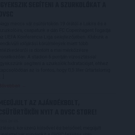
IGYEKSZIK SEGÍTENI A SZURKOLÓKAT A
DVSC
Nagy meccs vár csütörtökön 19 órától a Lokira és a
szurkolóira, csapatunk a dán FC Copenhagent fogadja
az UEFA Konferencia Liga selejtezőjében. Klubunk a
rendkívüli időjárási körülmények miatt több
intézkedésről is döntött a mai mérkőzésre
vonatkozóan. A stadion 6 pontján vízosztással
igyekszünk segíteni a szurkolók hidratációját, ehhez
kapcsolódóan az is fontos, hogy 0,5 liter űrtartalomig
[…]
Bővebben →
MEGÚJULT AZ AJÁNDÉKBOLT,
CSÜTÖRTÖKÖN NYIT A DVSC STORE!
2026.08.05.
Ízléses, korszerű külsővel és belsővel, megújult
kínálattal vár mindenkit a DVSC felújítás után