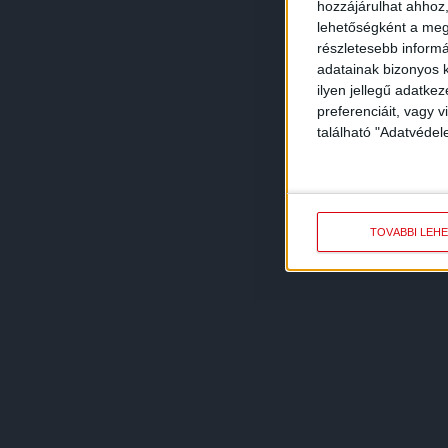
hozzájárulhat ahhoz,
lehetőségként a megf
részletesebb informác
adatainak bizonyos k
ilyen jellegű adatke
preferenciáit, vagy v
található "Adatvéde
TOVÁBBI LEH