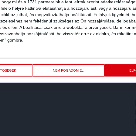
 hogy mi és a 1731 partnereink a fent leírtak szerint adatkezelést vég
elelő helyre kattintva elutasíthatja a hozzájárulást, vagy a hozzájárul
iókhoz juthat, és megváltoztathatja beállításait.
Felhívjuk figyelmét, 
ezeléséhez nem feltétlenül szükséges az Ön hozzájárulása, de jogában 
zelés ellen. A beállításai csak erre a weboldalra érvényesek. Bármikor m
isszavonhatja hozzájárulását, ha visszatér erre az oldalra, és rákattint a
lem" gombra.
ETŐSÉGEK
NEM FOGADOM EL
EL