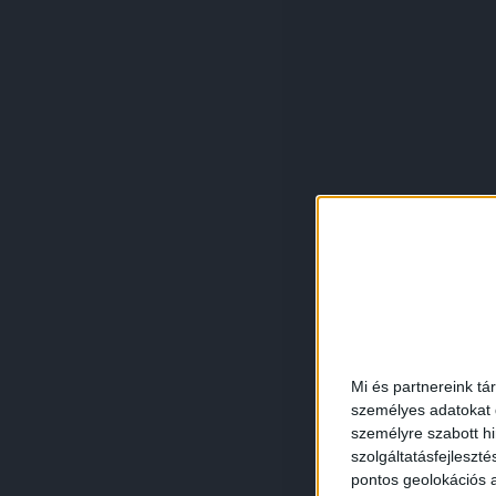
Mi és partnereink tá
személyes adatokat d
személyre szabott h
szolgáltatásfejleszté
pontos geolokációs a