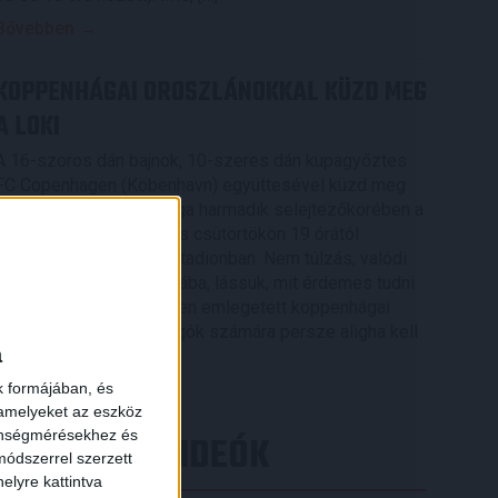
Bővebben →
KOPPENHÁGAI OROSZLÁNOKKAL KÜZD MEG
A LOKI
A 16-szoros dán bajnok, 10-szeres dán kupagyőztes
FC Copenhagen (Köbenhavn) együttesével küzd meg
az UEFA Konferencia Liga harmadik selejtezőkörében a
DVSC, az első mérkőzés csütörtökön 19 órától
kezdődik a Nagyerdei Stadionban. Nem túlzás, valódi
nagyvad akadt a Loki útjába, lássuk, mit érdemes tudni
×
az Oroszlánok becenéven emlegetett koppenhágai
csapatról. A futballrajongók számára persze aligha kell
a
[…]
k formájában, és
Bővebben →
 amelyeket az eszköz
zönségmérésekhez és
LEGÚJABB VIDEÓK
ódszerrel szerzett
elyre kattintva