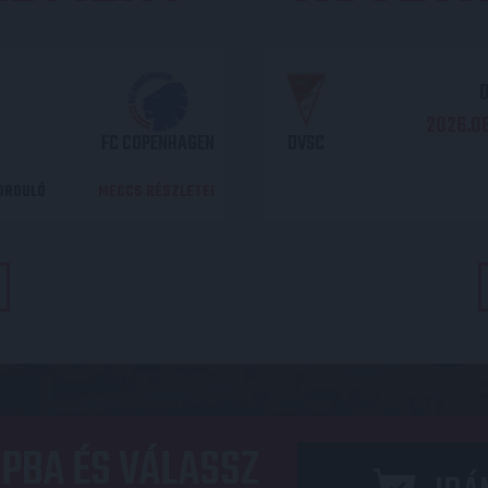
O
2026.08
FC COPENHAGEN
DVSC
DORDULÓ
MECCS RÉSZLETEI
PBA ÉS VÁLASSZ