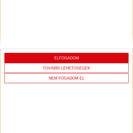
DVSC
FC
COPENHAGEN
19
:
00
ELFOGADOM
TOVÁBBI LEHETŐSÉGEK
NEM FOGADOM EL
2026-08-
KONFERENCIA LIGA 3.
MECCS
06 19:00
SELEJTEZŐFDORDULÓ
RÉSZLETEI
TOVÁBBI EREDMÉNYEK