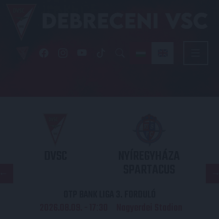
DVSC
NYÍREGYHÁZA
SPARTACUS
OTP BANK LIGA 3. FORDULÓ
2026.08.09. - 17
30
Nagyerdei Stadion
: