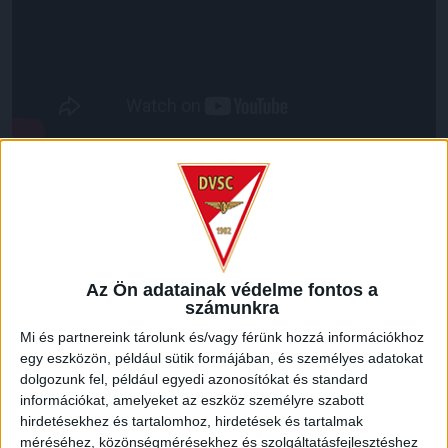
LEGUTÓBBI HÍREK
VAJDA BOTOND
VASÁRNAP 100
:
Az Ön adatainak védelme fontos a
SZÁZALÉKNÁL IS TÖBBET KELL BELEADNUNK
számunkra
2026.08.07.
Mi és partnereink tárolunk és/vagy férünk hozzá információkhoz
A DVSC-FC Copenhagen Konferencia Liga mérkőzés
egy eszközön, például sütik formájában, és személyes adatokat
örömteli eseménye volt, hogy sérüléséből felépülve
dolgozunk fel, például egyedi azonosítókat és standard
visszatért a pályára 22 éves szélsőnk, Vajda Botond.
információkat, amelyeket az eszköz személyre szabott
Játékosunkat a visszatérésről és a vasárnapi, Nyíregyháza
hirdetésekhez és tartalomhoz, hirdetések és tartalmak
elleni rangadóról is kérdeztük. – Nagyon örülök, hogy újra
méréséhez, közönségmérésekhez és szolgáltatásfejlesztéshez