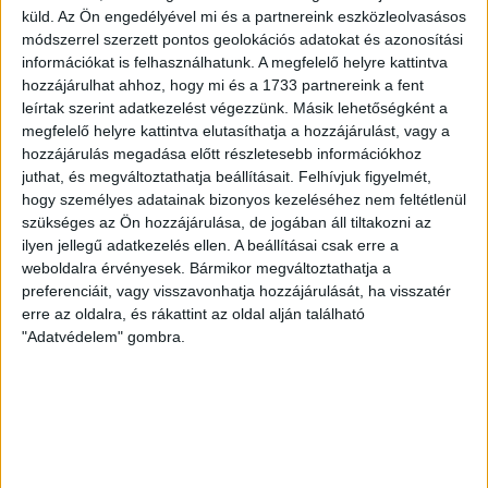
pályára léphettem tétmeccsen, hiszen majdnem négy
küld.
Az Ön engedélyével mi és a partnereink eszközleolvasásos
hónapot kellett kihagynom. Az is pozitívum, hogy egy ilyen
módszerrel szerzett pontos geolokációs adatokat és azonosítási
erős ellenfél ellen játszhattam […]
információkat is felhasználhatunk. A megfelelő helyre kattintva
hozzájárulhat ahhoz, hogy mi és a 1733 partnereink a fent
Bővebben →
leírtak szerint adatkezelést végezzünk. Másik lehetőségként a
megfelelő helyre kattintva elutasíthatja a hozzájárulást, vagy a
SZURKOLÓI INFORMÁCIÓK A DVSC-
hozzájárulás megadása előtt részletesebb információkhoz
juthat, és megváltoztathatja beállításait.
Felhívjuk figyelmét,
NYÍREGYHÁZA RANGADÓRA
hogy személyes adatainak bizonyos kezeléséhez nem feltétlenül
szükséges az Ön hozzájárulása, de jogában áll tiltakozni az
A DVSC az OTP Bank Liga 3. fordulójában az ősi rivális
ilyen jellegű adatkezelés ellen. A beállításai csak erre a
Nyíregyházát fogadja augusztus 9-én, vasárnap 17.30-kor a
weboldalra érvényesek. Bármikor megváltoztathatja a
Nagyerdei Stadionban. Nagy az érdeklődés, a találkozóra
preferenciáit, vagy visszavonhatja hozzájárulását, ha visszatér
megvásárolhatók a jegyek online, a
erre az oldalra, és rákattint az oldal alján található
www.nagyerdeistadion.hu oldalon, illetve személyesen a
"Adatvédelem" gombra.
stadion pénztáraiban (nyitva hétköznap 10 és 18,
szombaton 10 és 15 óra között, vasárnap 10 órától). A DVSC
Store vasárnap 12 […]
Bővebben →