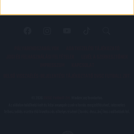
PÁLYARENDSZABÁLYOK
ADATKEZELÉSI TÁJÉKOZATÓ
JOGI ÉS FELHASZNÁLÁSI FELTÉTELEK
LEVÉL A SZERKESZTŐNEK
IMPRESSZUM
KAPCSOLAT
BELSŐ VISSZAÉLÉS-BEJELENTÉSI TÁJÉKOZTATÓ DVSC FUTBALL ZRT.
© 2026
DVSC Futball Zrt.
Minden jog fenntartva.
Az oldalon található írott és képi anyagok csak a forrás megjelölésével, internetes
felhasználás esetén élő hivatkozás elhelyezésével (forrás: dvsc.hu) használhatóak fel.