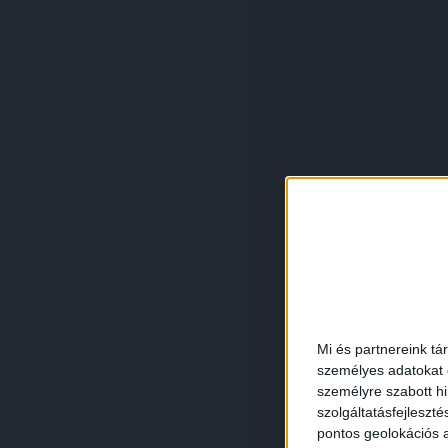
Mi és partnereink tá
személyes adatokat d
személyre szabott h
szolgáltatásfejleszté
pontos geolokációs a