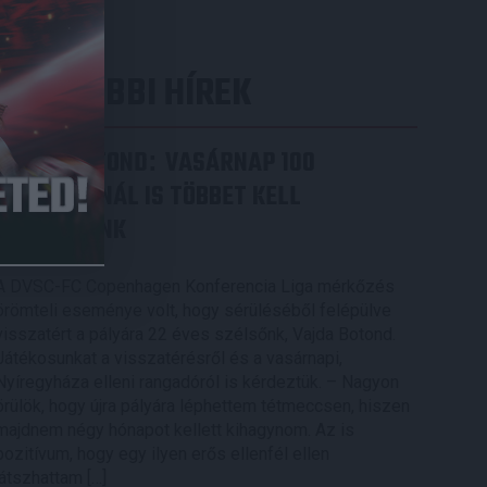
LEGUTÓBBI HÍREK
VAJDA BOTOND
VASÁRNAP 100
:
SZÁZALÉKNÁL IS TÖBBET KELL
BELEADNUNK
2026.08.07.
A DVSC-FC Copenhagen Konferencia Liga mérkőzés
örömteli eseménye volt, hogy sérüléséből felépülve
visszatért a pályára 22 éves szélsőnk, Vajda Botond.
Játékosunkat a visszatérésről és a vasárnapi,
Nyíregyháza elleni rangadóról is kérdeztük. – Nagyon
örülök, hogy újra pályára léphettem tétmeccsen, hiszen
majdnem négy hónapot kellett kihagynom. Az is
pozitívum, hogy egy ilyen erős ellenfél ellen
játszhattam […]