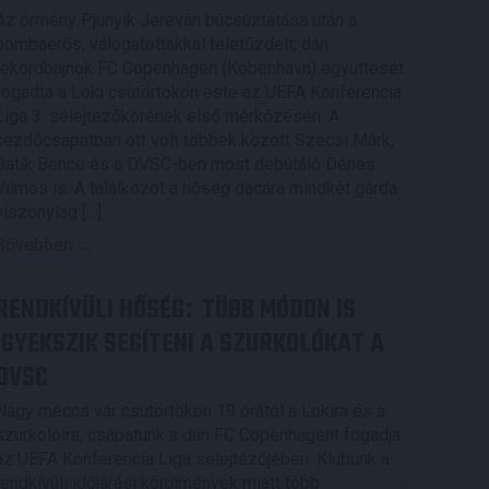
Az örmény Pjunyik Jereván búcsúztatása után a
bombaerős, válogatottakkal teletűzdelt, dán
rekordbajnok FC Copenhagen (Köbenhavn) együttesét
fogadta a Loki csütörtökön este az UEFA Konferencia
Liga 3. selejtezőkörének első mérkőzésén. A
kezdőcsapatban ott volt többek között Szécsi Márk,
Batik Bence és a DVSC-ben most debütáló Dénes
Vilmos is. A találkozót a hőség dacára mindkét gárda
viszonylag […]
Bővebben →
RENDKÍVÜLI HŐSÉG
TÖBB MÓDON IS
:
IGYEKSZIK SEGÍTENI A SZURKOLÓKAT A
DVSC
Nagy meccs vár csütörtökön 19 órától a Lokira és a
szurkolóira, csapatunk a dán FC Copenhagent fogadja
az UEFA Konferencia Liga selejtezőjében. Klubunk a
rendkívüli időjárási körülmények miatt több