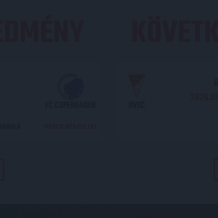
REDMÉNY
KÖVETK
O
2026.08
FC COPENHAGEN
DVSC
DORDULÓ
MECCS RÉSZLETEI