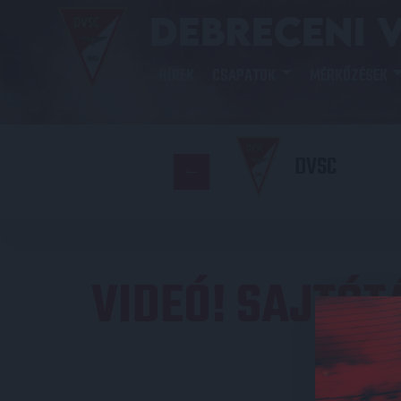
HÍREK
CSAPATOK
MÉRKŐZÉSEK
DVSC
VIDEÓ! SAJTÓT