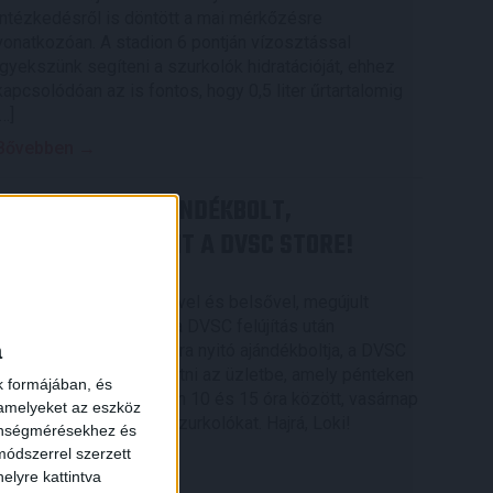
intézkedésről is döntött a mai mérkőzésre
vonatkozóan. A stadion 6 pontján vízosztással
igyekszünk segíteni a szurkolók hidratációját, ehhez
kapcsolódóan az is fontos, hogy 0,5 liter űrtartalomig
[…]
Bővebben →
MEGÚJULT AZ AJÁNDÉKBOLT,
CSÜTÖRTÖKÖN NYIT A DVSC STORE!
2026.08.05.
Ízléses, korszerű külsővel és belsővel, megújult
kínálattal vár mindenkit a DVSC felújítás után
a
csütörtökön 16 órakor újra nyitó ajándékboltja, a DVSC
Store. Érdemes ellátogatni az üzletbe, amely pénteken
k formájában, és
10 és 18 óra, szombaton 10 és 15 óra között, vasárnap
 amelyeket az eszköz
pedig 12 órától várja a szurkolókat. Hajrá, Loki!
zönségmérésekhez és
ódszerrel szerzett
Bővebben →
elyre kattintva