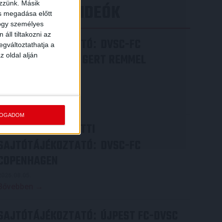
ezzünk. Másik
LEGÚJABB VIDEÓK
ás megadása előtt
hogy személyes
áll tiltakozni az
SAJTÓTÁJÉKOZTATÓ
DVSC-FC
:
egváltoztathatja a
z oldal alján
COPENHAGEN 0-3, GERT REMMEL
ÉRTÉKELÉSE
2026.08.07.
Bővebben →
FOGADOM
VIDEÓ! MECCS ELŐTTI
SAJTÓTÁJÉKOZTATÓ
DVSC-FC
:
COPENHAGEN
2026.08.05.
Bővebben →
SAJTÓTÁJÉKOZTATÓ
ÚJPEST FC-DVSC
: