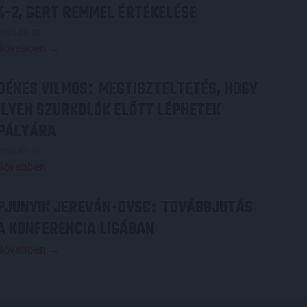
4-2, GERT REMMEL ÉRTÉKELÉSE
2026.08.03.
Bővebben →
DÉNES VILMOS
MEGTISZTELTETÉS, HOGY
:
ILYEN SZURKOLÓK ELŐTT LÉPHETEK
PÁLYÁRA
2026.07.31.
Bővebben →
PJUNYIK JEREVÁN-DVSC
TOVÁBBJUTÁS
:
A KONFERENCIA LIGÁBAN
Bővebben →