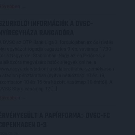
Bővebben →
SZURKOLÓI INFORMÁCIÓK A DVSC-
NYÍREGYHÁZA RANGADÓRA
A DVSC az OTP Bank Liga 3. fordulójában az ősi rivális
Nyíregyházát fogadja augusztus 9-én, vasárnap 17.30-
kor a Nagyerdei Stadionban. Nagy az érdeklődés, a
találkozóra megvásárolhatók a jegyek online, a
www.nagyerdeistadion.hu oldalon, illetve személyesen
a stadion pénztáraiban (nyitva hétköznap 10 és 18,
szombaton 10 és 15 óra között, vasárnap 10 órától). A
DVSC Store vasárnap 12 […]
Bővebben →
ÉRVÉNYESÜLT A PAPÍRFORMA
DVSC-FC
:
COPENHAGEN 0-3
2026.08.06.