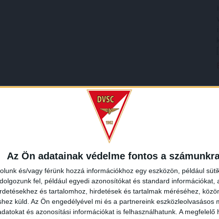
Az Ön adatainak védelme fontos a számunkr
rolunk és/vagy férünk hozzá információkhoz egy eszközön, például süti
olgozunk fel, például egyedi azonosítókat és standard információkat,
irdetésekhez és tartalomhoz, hirdetések és tartalmak méréséhez, kö
shez küld.
Az Ön engedélyével mi és a partnereink eszközleolvasásos m
datokat és azonosítási információkat is felhasználhatunk. A megfelelő h