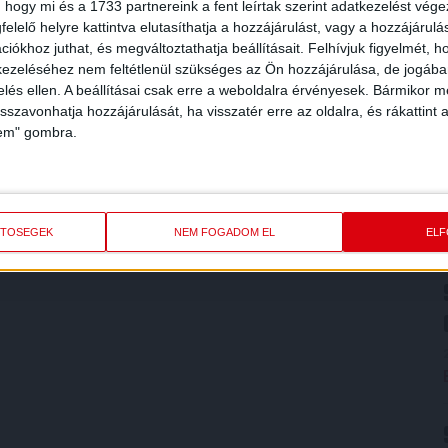
 hogy mi és a 1733 partnereink a fent leírtak szerint adatkezelést vég
elelő helyre kattintva elutasíthatja a hozzájárulást, vagy a hozzájárul
iókhoz juthat, és megváltoztathatja beállításait.
Felhívjuk figyelmét, 
ezeléséhez nem feltétlenül szükséges az Ön hozzájárulása, de jogában 
zelés ellen. A beállításai csak erre a weboldalra érvényesek. Bármikor m
isszavonhatja hozzájárulását, ha visszatér erre az oldalra, és rákattint a
lem" gombra.
ETŐSÉGEK
NEM FOGADOM EL
EL