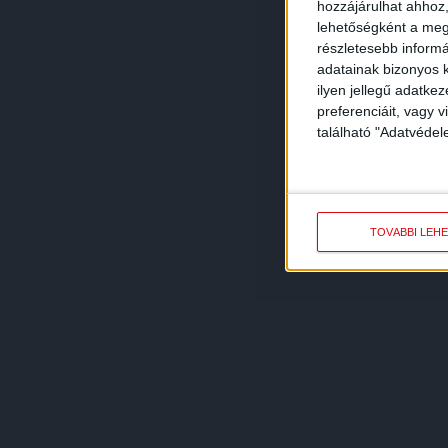
hozzájárulhat ahhoz,
lehetőségként a megf
részletesebb informác
adatainak bizonyos k
ilyen jellegű adatke
preferenciáit, vagy v
található "Adatvéde
TOVÁBBI LEH