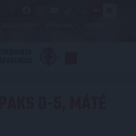
SZOLGÁLTATÁSOK
SZPONZOROK
KAPCSOLAT
YÍREGYHÁZA
FC
SPARTACUS
COPENHAGE
PAKS 0-5, MÁTÉ