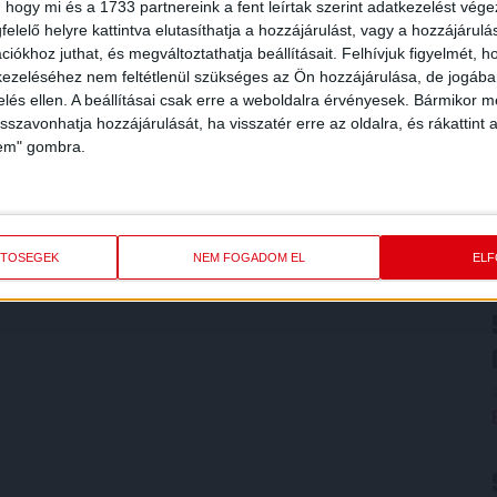
 hogy mi és a 1733 partnereink a fent leírtak szerint adatkezelést vég
elelő helyre kattintva elutasíthatja a hozzájárulást, vagy a hozzájárul
iókhoz juthat, és megváltoztathatja beállításait.
Felhívjuk figyelmét, 
ezeléséhez nem feltétlenül szükséges az Ön hozzájárulása, de jogában 
zelés ellen. A beállításai csak erre a weboldalra érvényesek. Bármikor m
isszavonhatja hozzájárulását, ha visszatér erre az oldalra, és rákattint a
lem" gombra.
ETŐSÉGEK
NEM FOGADOM EL
EL