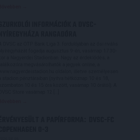
Bővebben →
SZURKOLÓI INFORMÁCIÓK A DVSC-
NYÍREGYHÁZA RANGADÓRA
A DVSC az OTP Bank Liga 3. fordulójában az ősi rivális
Nyíregyházát fogadja augusztus 9-én, vasárnap 17.30-
kor a Nagyerdei Stadionban. Nagy az érdeklődés, a
találkozóra megvásárolhatók a jegyek online, a
www.nagyerdeistadion.hu oldalon, illetve személyesen
a stadion pénztáraiban (nyitva hétköznap 10 és 18,
szombaton 10 és 15 óra között, vasárnap 10 órától). A
DVSC Store vasárnap 12 […]
Bővebben →
ÉRVÉNYESÜLT A PAPÍRFORMA
DVSC-FC
:
COPENHAGEN 0-3
2026.08.06.