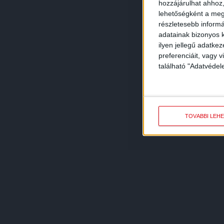
hozzájárulhat ahhoz,
lehetőségként a megf
részletesebb informác
adatainak bizonyos k
ilyen jellegű adatke
preferenciáit, vagy v
található "Adatvéde
TOVÁBBI LEH