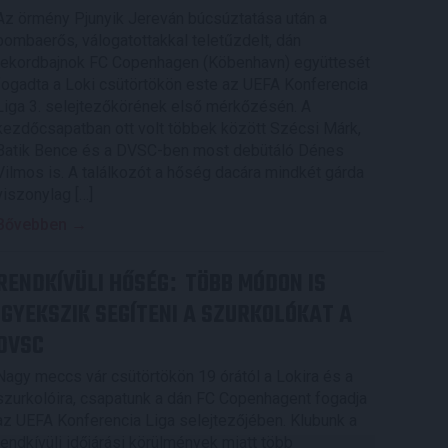
Az örmény Pjunyik Jereván búcsúztatása után a
bombaerős, válogatottakkal teletűzdelt, dán
rekordbajnok FC Copenhagen (Köbenhavn) együttesét
fogadta a Loki csütörtökön este az UEFA Konferencia
Liga 3. selejtezőkörének első mérkőzésén. A
kezdőcsapatban ott volt többek között Szécsi Márk,
Batik Bence és a DVSC-ben most debütáló Dénes
Vilmos is. A találkozót a hőség dacára mindkét gárda
viszonylag […]
Bővebben →
RENDKÍVÜLI HŐSÉG
TÖBB MÓDON IS
:
IGYEKSZIK SEGÍTENI A SZURKOLÓKAT A
DVSC
Nagy meccs vár csütörtökön 19 órától a Lokira és a
szurkolóira, csapatunk a dán FC Copenhagent fogadja
az UEFA Konferencia Liga selejtezőjében. Klubunk a
rendkívüli időjárási körülmények miatt több