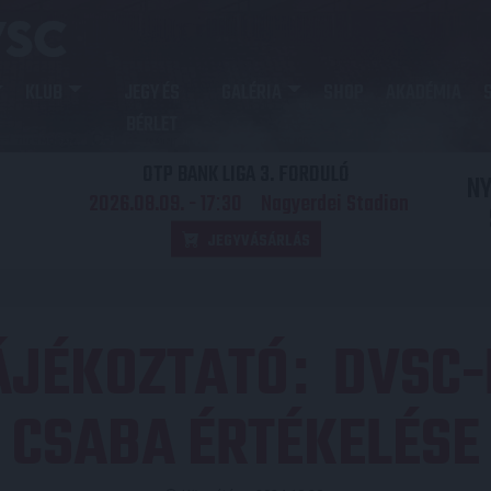
KLUB
JEGY ÉS
GALÉRIA
SHOP
AKADÉMIA
BÉRLET
OTP BANK LIGA 3. FORDULÓ
N
2026.08.09. - 17
30
Nagyerdei Stadion
:
JEGYVÁSÁRLÁS
ÁJÉKOZTATÓ
DVSC-
:
CSABA ÉRTÉKELÉSE