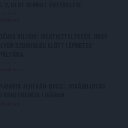
4-2, GERT REMMEL ÉRTÉKELÉSE
2026.08.03.
Bővebben →
DÉNES VILMOS
MEGTISZTELTETÉS, HOGY
:
ILYEN SZURKOLÓK ELŐTT LÉPHETEK
PÁLYÁRA
2026.07.31.
Bővebben →
PJUNYIK JEREVÁN-DVSC
TOVÁBBJUTÁS
:
A KONFERENCIA LIGÁBAN
Bővebben →