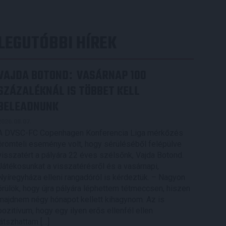
LEGUTÓBBI HÍREK
VAJDA BOTOND
VASÁRNAP 100
:
SZÁZALÉKNÁL IS TÖBBET KELL
BELEADNUNK
2026.08.07.
A DVSC-FC Copenhagen Konferencia Liga mérkőzés
örömteli eseménye volt, hogy sérüléséből felépülve
visszatért a pályára 22 éves szélsőnk, Vajda Botond.
Játékosunkat a visszatérésről és a vasárnapi,
Nyíregyháza elleni rangadóról is kérdeztük. – Nagyon
örülök, hogy újra pályára léphettem tétmeccsen, hiszen
majdnem négy hónapot kellett kihagynom. Az is
pozitívum, hogy egy ilyen erős ellenfél ellen
játszhattam […]