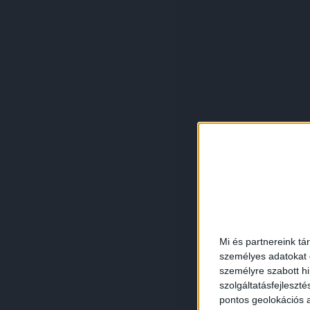
Mi és partnereink tá
személyes adatokat d
személyre szabott h
szolgáltatásfejleszté
pontos geolokációs a