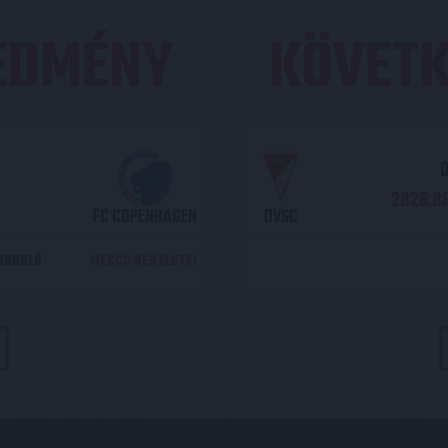
REDMÉNY
KÖVETK
O
2026.08
FC COPENHAGEN
DVSC
DORDULÓ
MECCS RÉSZLETEI