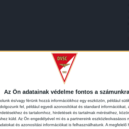
Az Ön adatainak védelme fontos a számunkr
rolunk és/vagy férünk hozzá információkhoz egy eszközön, például süti
olgozunk fel, például egyedi azonosítókat és standard információkat,
irdetésekhez és tartalomhoz, hirdetések és tartalmak méréséhez, kö
shez küld.
Az Ön engedélyével mi és a partnereink eszközleolvasásos m
datokat és azonosítási információkat is felhasználhatunk. A megfelelő h