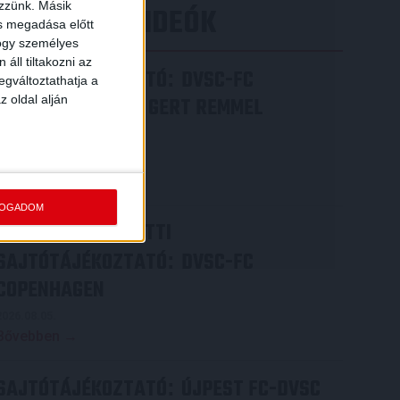
ezzünk. Másik
LEGÚJABB VIDEÓK
ás megadása előtt
hogy személyes
áll tiltakozni az
SAJTÓTÁJÉKOZTATÓ
DVSC-FC
:
egváltoztathatja a
z oldal alján
COPENHAGEN 0-3, GERT REMMEL
ÉRTÉKELÉSE
2026.08.07.
Bővebben →
FOGADOM
VIDEÓ! MECCS ELŐTTI
SAJTÓTÁJÉKOZTATÓ
DVSC-FC
:
COPENHAGEN
2026.08.05.
Bővebben →
SAJTÓTÁJÉKOZTATÓ
ÚJPEST FC-DVSC
: