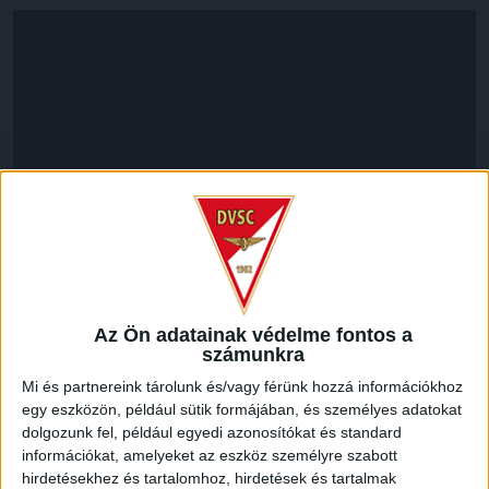
LEGUTÓBBI HÍREK
Az Ön adatainak védelme fontos a
számunkra
Mi és partnereink tárolunk és/vagy férünk hozzá információkhoz
VAJDA BOTOND
VASÁRNAP 100
:
egy eszközön, például sütik formájában, és személyes adatokat
dolgozunk fel, például egyedi azonosítókat és standard
SZÁZALÉKNÁL IS TÖBBET KELL BELEADNUNK
információkat, amelyeket az eszköz személyre szabott
2026.08.07.
hirdetésekhez és tartalomhoz, hirdetések és tartalmak