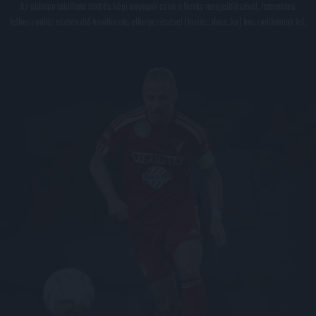
Az oldalon található írott és képi anyagok csak a forrás megjelölésével, internetes
felhasználás esetén élő hivatkozás elhelyezésével (forrás: dvsc.hu) használhatóak fel.