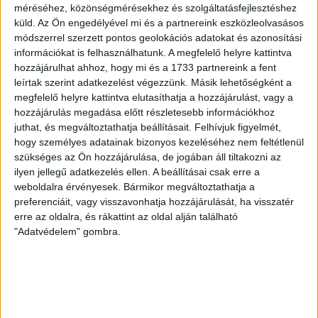
A DVSC-FC Copenhagen Konferencia Liga mérkőzés
méréséhez, közönségmérésekhez és szolgáltatásfejlesztéshez
örömteli eseménye volt, hogy sérüléséből felépülve
küld.
Az Ön engedélyével mi és a partnereink eszközleolvasásos
visszatért a pályára 22 éves szélsőnk, Vajda Botond.
módszerrel szerzett pontos geolokációs adatokat és azonosítási
információkat is felhasználhatunk. A megfelelő helyre kattintva
Játékosunkat a visszatérésről és a vasárnapi, Nyíregyháza
hozzájárulhat ahhoz, hogy mi és a 1733 partnereink a fent
elleni rangadóról is kérdeztük. – Nagyon örülök, hogy újra
leírtak szerint adatkezelést végezzünk. Másik lehetőségként a
pályára léphettem tétmeccsen, hiszen majdnem négy
megfelelő helyre kattintva elutasíthatja a hozzájárulást, vagy a
hónapot kellett kihagynom. Az is pozitívum, hogy egy ilyen
hozzájárulás megadása előtt részletesebb információkhoz
erős ellenfél ellen játszhattam […]
juthat, és megváltoztathatja beállításait.
Felhívjuk figyelmét,
Bővebben →
hogy személyes adatainak bizonyos kezeléséhez nem feltétlenül
szükséges az Ön hozzájárulása, de jogában áll tiltakozni az
SZURKOLÓI INFORMÁCIÓK A DVSC-
ilyen jellegű adatkezelés ellen. A beállításai csak erre a
weboldalra érvényesek. Bármikor megváltoztathatja a
NYÍREGYHÁZA RANGADÓRA
preferenciáit, vagy visszavonhatja hozzájárulását, ha visszatér
erre az oldalra, és rákattint az oldal alján található
A DVSC az OTP Bank Liga 3. fordulójában az ősi rivális
"Adatvédelem" gombra.
Nyíregyházát fogadja augusztus 9-én, vasárnap 17.30-kor a
Nagyerdei Stadionban. Nagy az érdeklődés, a találkozóra
megvásárolhatók a jegyek online, a
www.nagyerdeistadion.hu oldalon, illetve személyesen a
stadion pénztáraiban (nyitva hétköznap 10 és 18,
szombaton 10 és 15 óra között, vasárnap 10 órától). A DVSC