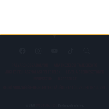
PÁLYARENDSZABÁLYOK
ADATKEZELÉSI TÁJÉKOZATÓ
JOGI ÉS FELHASZNÁLÁSI FELTÉTELEK
LEVÉL A SZERKESZTŐNEK
IMPRESSZUM
KAPCSOLAT
BELSŐ VISSZAÉLÉS-BEJELENTÉSI TÁJÉKOZTATÓ DVSC FUTBALL ZRT.
© 2026
DVSC Futball Zrt.
Minden jog fenntartva.