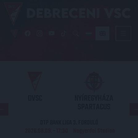
DVSC
NYÍREGYHÁZA
SPARTACUS
OTP BANK LIGA 3. FORDULÓ
2026.08.09. - 17
30
Nagyerdei Stadion
: