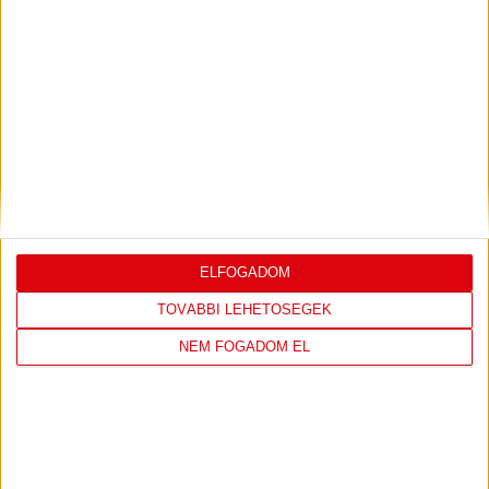
LEGUTÓBBI EREDMÉNY
DVSC
FC
COPENHAGEN
ELFOGADOM
TOVÁBBI LEHETŐSÉGEK
19
:
00
NEM FOGADOM EL
2026-08-
KONFERENCIA LIGA 3.
MECCS
06 19:00
SELEJTEZŐFDORDULÓ
RÉSZLETEI