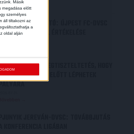
ezzünk. Másik
Bővebben →
ás megadása előtt
hogy személyes
SAJTÓTÁJÉKOZTATÓ
ÚJPEST FC-DVSC
áll tiltakozni az
:
egváltoztathatja a
4-2, GERT REMMEL ÉRTÉKELÉSE
z oldal alján
2026.08.03.
Bővebben →
DÉNES VILMOS
MEGTISZTELTETÉS, HOGY
:
FOGADOM
ILYEN SZURKOLÓK ELŐTT LÉPHETEK
PÁLYÁRA
2026.07.31.
Bővebben →
PJUNYIK JEREVÁN-DVSC
TOVÁBBJUTÁS
:
A KONFERENCIA LIGÁBAN