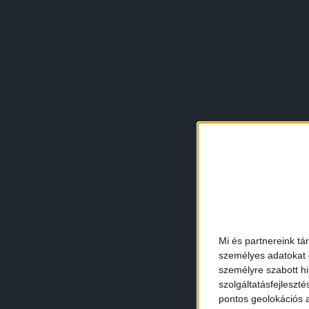
Mi és partnereink tá
személyes adatokat d
személyre szabott h
szolgáltatásfejleszté
pontos geolokációs a