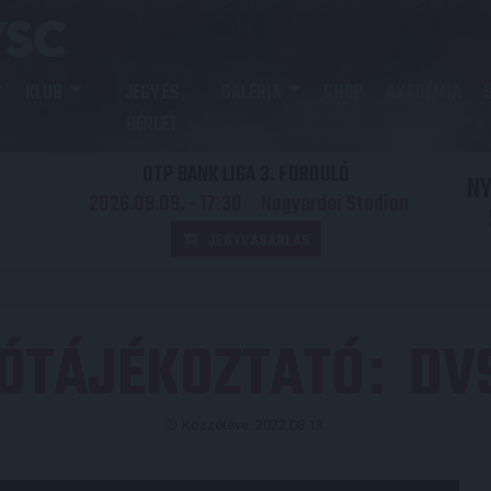
KLUB
JEGY ÉS
GALÉRIA
SHOP
AKADÉMIA
BÉRLET
OTP BANK LIGA 3. FORDULÓ
N
2026.08.09. - 17
30
Nagyerdei Stadion
:
JEGYVÁSÁRLÁS
TÓTÁJÉKOZTATÓ
DVS
:
Közzétéve: 2022.08.13.