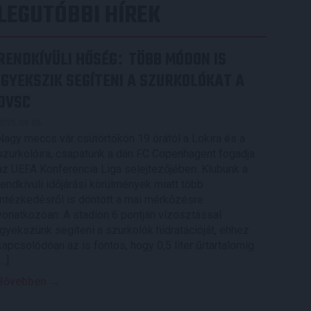
LEGUTÓBBI HÍREK
RENDKÍVÜLI HŐSÉG
TÖBB MÓDON IS
:
IGYEKSZIK SEGÍTENI A SZURKOLÓKAT A
DVSC
2026.08.06.
Nagy meccs vár csütörtökön 19 órától a Lokira és a
szurkolóira, csapatunk a dán FC Copenhagent fogadja
az UEFA Konferencia Liga selejtezőjében. Klubunk a
rendkívüli időjárási körülmények miatt több
intézkedésről is döntött a mai mérkőzésre
vonatkozóan. A stadion 6 pontján vízosztással
igyekszünk segíteni a szurkolók hidratációját, ehhez
kapcsolódóan az is fontos, hogy 0,5 liter űrtartalomig
[…]
Bővebben →