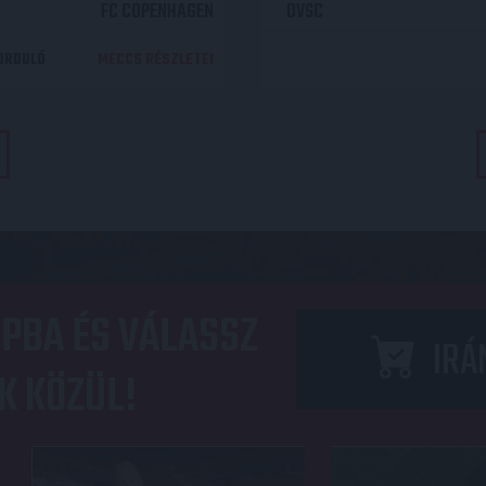
FC COPENHAGEN
DVSC
DORDULÓ
MECCS RÉSZLETEI
PBA ÉS VÁLASSZ
IRÁ
K KÖZÜL!