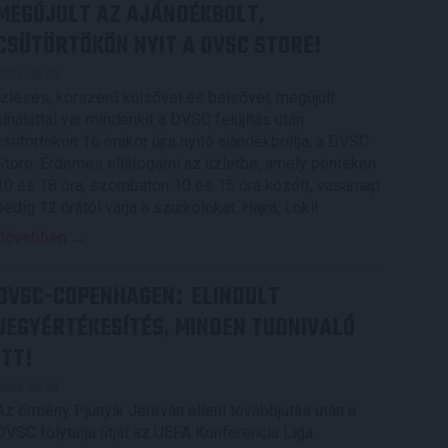
MEGÚJULT AZ AJÁNDÉKBOLT,
CSÜTÖRTÖKÖN NYIT A DVSC STORE!
2026.08.05.
Ízléses, korszerű külsővel és belsővel, megújult
kínálattal vár mindenkit a DVSC felújítás után
csütörtökön 16 órakor újra nyitó ajándékboltja, a DVSC
Store. Érdemes ellátogatni az üzletbe, amely pénteken
10 és 18 óra, szombaton 10 és 15 óra között, vasárnap
pedig 12 órától várja a szurkolókat. Hajrá, Loki!
Bővebben →
DVSC-COPENHAGEN
ELINDULT
:
JEGYÉRTÉKESÍTÉS, MINDEN TUDNIVALÓ
ITT!
2026.08.04.
Az örmény Pjunyik Jereván elleni továbbjutás után a
DVSC folytatja útját az UEFA Konferencia Liga