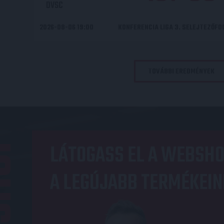
DVSC
2026-08-06 19:00
KONFERENCIA LIGA 3. SELEJTEZŐF
TOVÁBBI EREDMÉNYEK
OP
LÁTOGASS EL A WEBSHO
A LEGÚJABB TERMÉKEIN