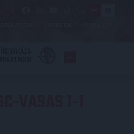
SZOLGÁLTATÁSOK
SZPONZOROK
KAPCSOLAT
YÍREGYHÁZA
FC
SPARTACUS
COPENHAGE
C-VASAS 1-1