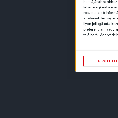
hozzájárulhat ahhoz,
lehetőségként a megf
részletesebb informác
adatainak bizonyos k
ilyen jellegű adatke
preferenciáit, vagy v
található "Adatvéde
TOVÁBBI LEH