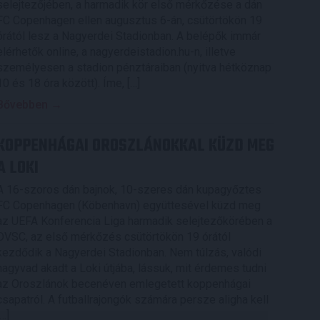
selejtezőjében, a harmadik kör első mérkőzése a dán
FC Copenhagen ellen augusztus 6-án, csütörtökön 19
órától lesz a Nagyerdei Stadionban. A belépők immár
elérhetők online, a nagyerdeistadion.hu-n, illetve
személyesen a stadion pénztáraiban (nyitva hétköznap
10 és 18 óra között). Íme, […]
Bővebben →
KOPPENHÁGAI OROSZLÁNOKKAL KÜZD MEG
A LOKI
A 16-szoros dán bajnok, 10-szeres dán kupagyőztes
FC Copenhagen (Köbenhavn) együttesével küzd meg
az UEFA Konferencia Liga harmadik selejtezőkörében a
DVSC, az első mérkőzés csütörtökön 19 órától
kezdődik a Nagyerdei Stadionban. Nem túlzás, valódi
nagyvad akadt a Loki útjába, lássuk, mit érdemes tudni
az Oroszlánok becenéven emlegetett koppenhágai
csapatról. A futballrajongók számára persze aligha kell
[…]