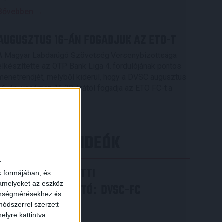
Bővebben →
AUGUSZTUS 16-ÁN FOGADJUK AZ ETO-T
A Magyar Labdarúgó Szövetség Versenybizottsága
elkészítette az OTP Bank Liga 4. fordulójának pontos
menetrendjét, melyből kiderül, hogy a DVSC augusztus
16-án, vasárnap 16.30 órától fogadja az ETO FC-t a
Nagyerdei Stadionban.
Bővebben →
×
LEGÚJABB VIDEÓK
a
VIDEÓ! MECCS ELŐTTI
k formájában, és
 amelyeket az eszköz
SAJTÓTÁJÉKOZTATÓ
DVSC-FC
:
zönségmérésekhez és
COPENHAGEN
ódszerrel szerzett
elyre kattintva
2026.08.05.