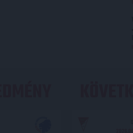
REDMÉNY
KÖVETK
O
2026.08