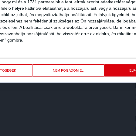
 hogy mi és a 1731 partnereink a fent leírtak szerint adatkezelést vég
elelő helyre kattintva elutasíthatja a hozzájárulást, vagy a hozzájárul
iókhoz juthat, és megváltoztathatja beállításait.
Felhívjuk figyelmét, 
ezeléséhez nem feltétlenül szükséges az Ön hozzájárulása, de jogában 
zelés ellen. A beállításai csak erre a weboldalra érvényesek. Bármikor m
isszavonhatja hozzájárulását, ha visszatér erre az oldalra, és rákattint a
lem" gombra.
ETŐSÉGEK
NEM FOGADOM EL
EL