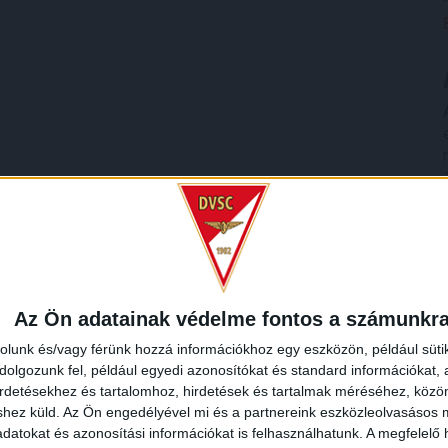
Az Ön adatainak védelme fontos a számunkr
rolunk és/vagy férünk hozzá információkhoz egy eszközön, például süti
olgozunk fel, például egyedi azonosítókat és standard információkat,
irdetésekhez és tartalomhoz, hirdetések és tartalmak méréséhez, kö
shez küld.
Az Ön engedélyével mi és a partnereink eszközleolvasásos m
datokat és azonosítási információkat is felhasználhatunk. A megfelelő h