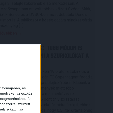
Liga 3. selejtezőkörének első mérkőzésén. A
kezdőcsapatban ott volt többek között Szécsi Márk,
Batik Bence és a DVSC-ben most debütáló Dénes
Vilmos is. A találkozót a hőség dacára mindkét gárda
viszonylag […]
Bővebben →
RENDKÍVÜLI HŐSÉG
TÖBB MÓDON IS
:
IGYEKSZIK SEGÍTENI A SZURKOLÓKAT A
DVSC
×
Nagy meccs vár csütörtökön 19 órától a Lokira és a
szurkolóira, csapatunk a dán FC Copenhagent fogadja
a
az UEFA Konferencia Liga selejtezőjében. Klubunk a
rendkívüli időjárási körülmények miatt több
k formájában, és
 amelyeket az eszköz
intézkedésről is döntött a mai mérkőzésre
zönségmérésekhez és
vonatkozóan. A stadion 6 pontján vízosztással
ódszerrel szerzett
igyekszünk segíteni a szurkolók hidratációját, ehhez
elyre kattintva
kapcsolódóan az is fontos, hogy 0,5 liter űrtartalomig