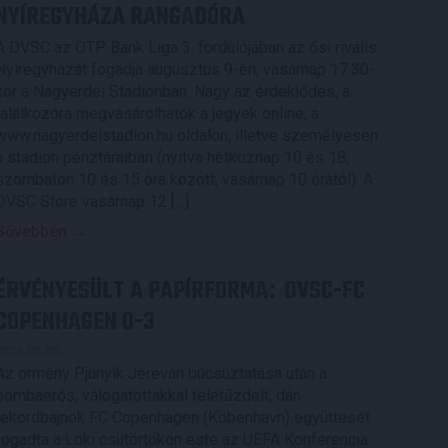
NYÍREGYHÁZA RANGADÓRA
A DVSC az OTP Bank Liga 3. fordulójában az ősi rivális
Nyíregyházát fogadja augusztus 9-én, vasárnap 17.30-
kor a Nagyerdei Stadionban. Nagy az érdeklődés, a
találkozóra megvásárolhatók a jegyek online, a
www.nagyerdeistadion.hu oldalon, illetve személyesen
a stadion pénztáraiban (nyitva hétköznap 10 és 18,
szombaton 10 és 15 óra között, vasárnap 10 órától). A
DVSC Store vasárnap 12 […]
Bővebben →
ÉRVÉNYESÜLT A PAPÍRFORMA
DVSC-FC
:
COPENHAGEN 0-3
2026.08.06.
Az örmény Pjunyik Jereván búcsúztatása után a
bombaerős, válogatottakkal teletűzdelt, dán
rekordbajnok FC Copenhagen (Köbenhavn) együttesét
fogadta a Loki csütörtökön este az UEFA Konferencia