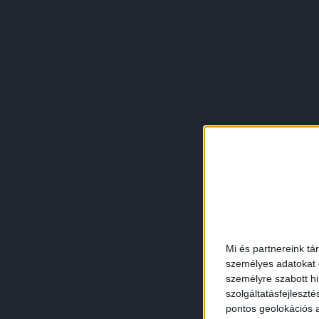
Mi és partnereink tá
személyes adatokat d
személyre szabott h
szolgáltatásfejleszté
pontos geolokációs a