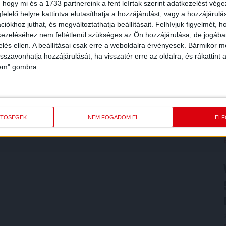
 hogy mi és a 1733 partnereink a fent leírtak szerint adatkezelést vég
elelő helyre kattintva elutasíthatja a hozzájárulást, vagy a hozzájárul
iókhoz juthat, és megváltoztathatja beállításait.
Felhívjuk figyelmét, 
ezeléséhez nem feltétlenül szükséges az Ön hozzájárulása, de jogában 
zelés ellen. A beállításai csak erre a weboldalra érvényesek. Bármikor m
isszavonhatja hozzájárulását, ha visszatér erre az oldalra, és rákattint a
lem" gombra.
ETŐSÉGEK
NEM FOGADOM EL
EL