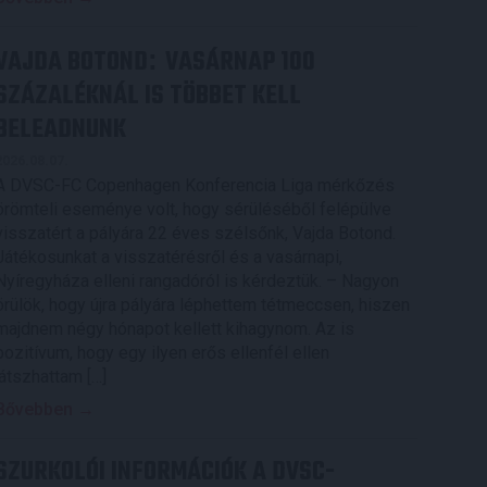
VAJDA BOTOND
VASÁRNAP 100
:
SZÁZALÉKNÁL IS TÖBBET KELL
BELEADNUNK
2026.08.07.
A DVSC-FC Copenhagen Konferencia Liga mérkőzés
örömteli eseménye volt, hogy sérüléséből felépülve
visszatért a pályára 22 éves szélsőnk, Vajda Botond.
Játékosunkat a visszatérésről és a vasárnapi,
Nyíregyháza elleni rangadóról is kérdeztük. – Nagyon
örülök, hogy újra pályára léphettem tétmeccsen, hiszen
majdnem négy hónapot kellett kihagynom. Az is
pozitívum, hogy egy ilyen erős ellenfél ellen
játszhattam […]
Bővebben →
SZURKOLÓI INFORMÁCIÓK A DVSC-