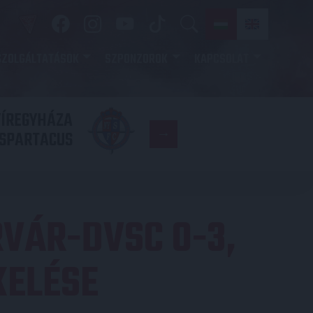
SZOLGÁLTATÁSOK
SZPONZOROK
KAPCSOLAT
YÍREGYHÁZA
FC
SPARTACUS
COPENHAGE
VÁR-DVSC 0-3,
KELÉSE