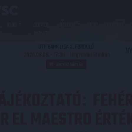
KLUB
JEGY ÉS
GALÉRIA
SHOP
AKADÉMIA
BÉRLET
OTP BANK LIGA 3. FORDULÓ
N
2026.08.09. - 17
30
Nagyerdei Stadion
:
JEGYVÁSÁRLÁS
TÁJÉKOZTATÓ
FEHÉR
:
R EL MAESTRO ÉRTÉ