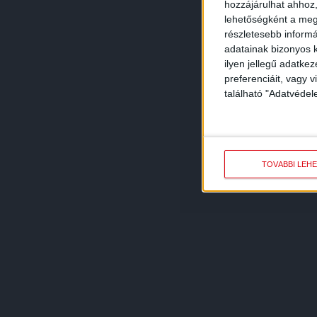
hozzájárulhat ahhoz,
lehetőségként a megf
részletesebb informác
adatainak bizonyos k
ilyen jellegű adatke
preferenciáit, vagy v
található "Adatvéde
TOVÁBBI LEH