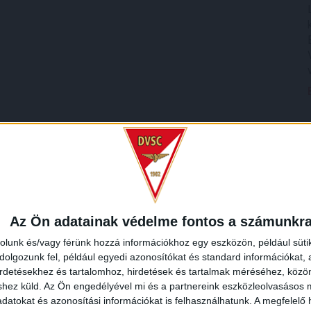
Az Ön adatainak védelme fontos a számunkr
rolunk és/vagy férünk hozzá információkhoz egy eszközön, például süti
olgozunk fel, például egyedi azonosítókat és standard információkat,
irdetésekhez és tartalomhoz, hirdetések és tartalmak méréséhez, kö
shez küld.
Az Ön engedélyével mi és a partnereink eszközleolvasásos m
datokat és azonosítási információkat is felhasználhatunk. A megfelelő h