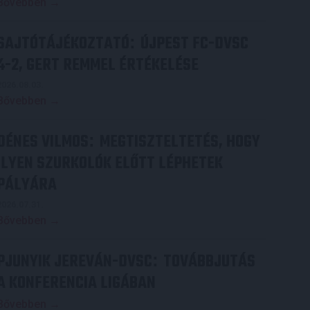
Bővebben →
SAJTÓTÁJÉKOZTATÓ
ÚJPEST FC-DVSC
:
4-2, GERT REMMEL ÉRTÉKELÉSE
2026.08.03.
Bővebben →
DÉNES VILMOS
MEGTISZTELTETÉS, HOGY
:
ILYEN SZURKOLÓK ELŐTT LÉPHETEK
PÁLYÁRA
2026.07.31.
Bővebben →
PJUNYIK JEREVÁN-DVSC
TOVÁBBJUTÁS
:
A KONFERENCIA LIGÁBAN
Bővebben →