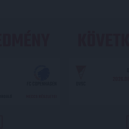
REDMÉNY
KÖVETK
O
2026.08
FC COPENHAGEN
DVSC
DORDULÓ
MECCS RÉSZLETEI