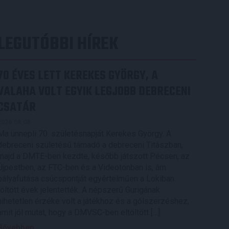
LEGUTÓBBI HÍREK
70 ÉVES LETT KEREKES GYÖRGY, A
VALAHA VOLT EGYIK LEGJOBB DEBRECENI
CSATÁR
2026.08.08.
Ma ünnepli 70. születésnapját Kerekes György. A
debreceni születésű támadó a debreceni Titászban,
majd a DMTE-ben kezdte, később játszott Pécsen, az
Újpestben, az FTC-ben és a Videotonban is, ám
pályafutása csúcspontját egyértelműen a Lokiban
töltött évek jelentették. A népszerű Gurigának
hihetetlen érzéke volt a játékhoz és a gólszerzéshez,
amit jól mutat, hogy a DMVSC-ben eltöltött […]
Bővebben →