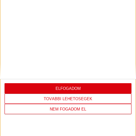
Bővebben →
LEGUTÓBBI EREDMÉNY
ELFOGADOM
DVSC
FC
TOVÁBBI LEHETŐSÉGEK
COPENHAGEN
NEM FOGADOM EL
19
:
00