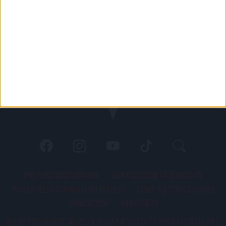
PÁLYARENDSZABÁLYOK
ADATKEZELÉSI TÁJÉKOZATÓ
JOGI ÉS FELHASZNÁLÁSI FELTÉTELEK
LEVÉL A SZERKESZTŐNEK
IMPRESSZUM
KAPCSOLAT
BELSŐ VISSZAÉLÉS-BEJELENTÉSI TÁJÉKOZTATÓ DVSC FUTBALL ZRT.