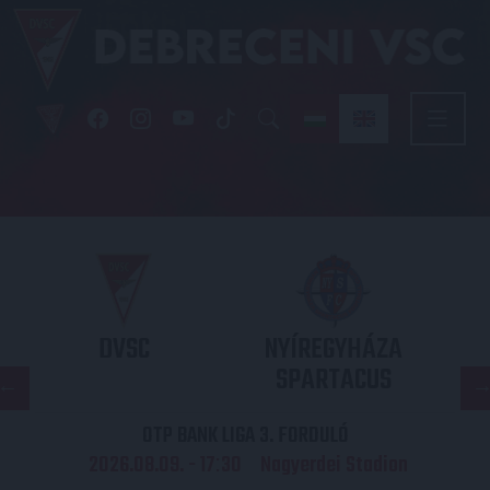
DVSC
NYÍREGYHÁZA
SPARTACUS
OTP BANK LIGA 3. FORDULÓ
2026.08.09. - 17
30
Nagyerdei Stadion
: