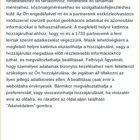
VAJDA BOTOND
VASÁRNAP 100
:
hirdetésekhez és tartalomhoz, hirdetések és tartalmak
méréséhez, közönségmérésekhez és szolgáltatásfejlesztéshez
SZÁZALÉKNÁL IS TÖBBET KELL BELEADNUNK
küld.
Az Ön engedélyével mi és a partnereink eszközleolvasásos
módszerrel szerzett pontos geolokációs adatokat és azonosítási
2026.08.07.
információkat is felhasználhatunk. A megfelelő helyre kattintva
A DVSC-FC Copenhagen Konferencia Liga mérkőzés
hozzájárulhat ahhoz, hogy mi és a 1733 partnereink a fent
örömteli eseménye volt, hogy sérüléséből felépülve
leírtak szerint adatkezelést végezzünk. Másik lehetőségként a
visszatért a pályára 22 éves szélsőnk, Vajda Botond.
megfelelő helyre kattintva elutasíthatja a hozzájárulást, vagy a
Játékosunkat a visszatérésről és a vasárnapi, Nyíregyháza
hozzájárulás megadása előtt részletesebb információkhoz
elleni rangadóról is kérdeztük. – Nagyon örülök, hogy újra
juthat, és megváltoztathatja beállításait.
Felhívjuk figyelmét,
pályára léphettem tétmeccsen, hiszen majdnem négy
hogy személyes adatainak bizonyos kezeléséhez nem feltétlenül
hónapot kellett kihagynom. Az is pozitívum, hogy egy ilyen
szükséges az Ön hozzájárulása, de jogában áll tiltakozni az
erős ellenfél ellen játszhattam […]
ilyen jellegű adatkezelés ellen. A beállításai csak erre a
Bővebben →
weboldalra érvényesek. Bármikor megváltoztathatja a
preferenciáit, vagy visszavonhatja hozzájárulását, ha visszatér
erre az oldalra, és rákattint az oldal alján található
SZURKOLÓI INFORMÁCIÓK A DVSC-
"Adatvédelem" gombra.
NYÍREGYHÁZA RANGADÓRA
A DVSC az OTP Bank Liga 3. fordulójában az ősi rivális
Nyíregyházát fogadja augusztus 9-én, vasárnap 17.30-kor a
Nagyerdei Stadionban. Nagy az érdeklődés, a találkozóra