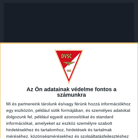
Az Ön adatainak védelme fontos a
LEGUTÓBBI HÍREK
számunkra
Mi és partnereink tárolunk és/vagy férünk hozzá információkhoz
egy eszközön, például sütik formájában, és személyes adatokat
RENDKÍVÜLI HŐSÉG
TÖBB MÓDON IS
:
dolgozunk fel, például egyedi azonosítókat és standard
IGYEKSZIK SEGÍTENI A SZURKOLÓKAT A DVSC
információkat, amelyeket az eszköz személyre szabott
hirdetésekhez és tartalomhoz, hirdetések és tartalmak
2026.08.06.
méréséhez, közönségmérésekhez és szolgáltatásfejlesztéshez