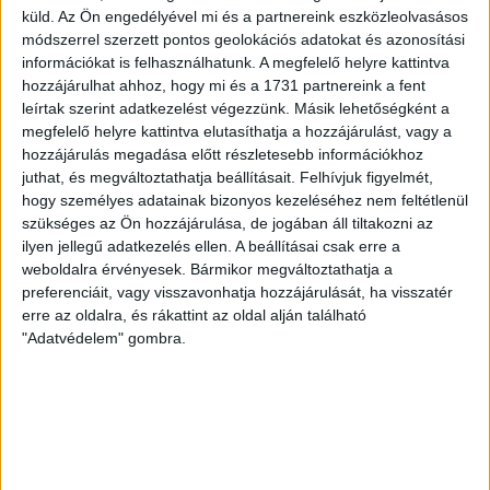
Nagy meccs vár csütörtökön 19 órától a Lokira és a
küld.
Az Ön engedélyével mi és a partnereink eszközleolvasásos
szurkolóira, csapatunk a dán FC Copenhagent fogadja az
módszerrel szerzett pontos geolokációs adatokat és azonosítási
UEFA Konferencia Liga selejtezőjében. Klubunk a rendkívüli
információkat is felhasználhatunk. A megfelelő helyre kattintva
időjárási körülmények miatt több intézkedésről is döntött a
hozzájárulhat ahhoz, hogy mi és a 1731 partnereink a fent
mai mérkőzésre vonatkozóan. A stadion 6 pontján
leírtak szerint adatkezelést végezzünk. Másik lehetőségként a
vízosztással igyekszünk segíteni a szurkolók hidratációját,
megfelelő helyre kattintva elutasíthatja a hozzájárulást, vagy a
ehhez kapcsolódóan az is fontos, hogy 0,5 liter űrtartalomig
hozzájárulás megadása előtt részletesebb információkhoz
juthat, és megváltoztathatja beállításait.
Felhívjuk figyelmét,
[…]
hogy személyes adatainak bizonyos kezeléséhez nem feltétlenül
Bővebben →
szükséges az Ön hozzájárulása, de jogában áll tiltakozni az
ilyen jellegű adatkezelés ellen. A beállításai csak erre a
MEGÚJULT AZ AJÁNDÉKBOLT, CSÜTÖRTÖKÖN
weboldalra érvényesek. Bármikor megváltoztathatja a
preferenciáit, vagy visszavonhatja hozzájárulását, ha visszatér
NYIT A DVSC STORE!
erre az oldalra, és rákattint az oldal alján található
"Adatvédelem" gombra.
2026.08.05.
Ízléses, korszerű külsővel és belsővel, megújult kínálattal
vár mindenkit a DVSC felújítás után csütörtökön 16 órakor
újra nyitó ajándékboltja, a DVSC Store. Érdemes ellátogatni
az üzletbe, amely pénteken 10 és 18 óra, szombaton 10 és
15 óra között, vasárnap pedig 12 órától várja a szurkolókat.
Hajrá, Loki!