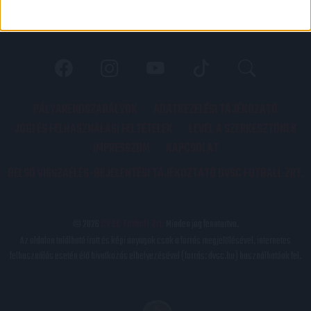
PÁLYARENDSZABÁLYOK
ADATKEZELÉSI TÁJÉKOZATÓ
JOGI ÉS FELHASZNÁLÁSI FELTÉTELEK
LEVÉL A SZERKESZTŐNEK
IMPRESSZUM
KAPCSOLAT
BELSŐ VISSZAÉLÉS-BEJELENTÉSI TÁJÉKOZTATÓ DVSC FUTBALL ZRT.
© 2026
DVSC Futball Zrt.
Minden jog fenntartva.
Az oldalon található írott és képi anyagok csak a forrás megjelölésével, internetes
felhasználás esetén élő hivatkozás elhelyezésével (forrás: dvsc.hu) használhatóak fel.