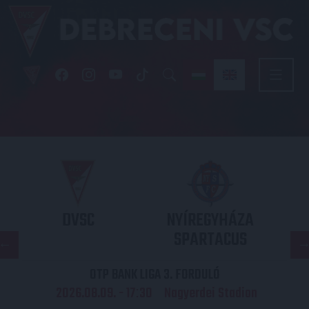
DVSC
NYÍREGYHÁZA
SPARTACUS
OTP BANK LIGA 3. FORDULÓ
2026.08.09. - 17
30
Nagyerdei Stadion
: