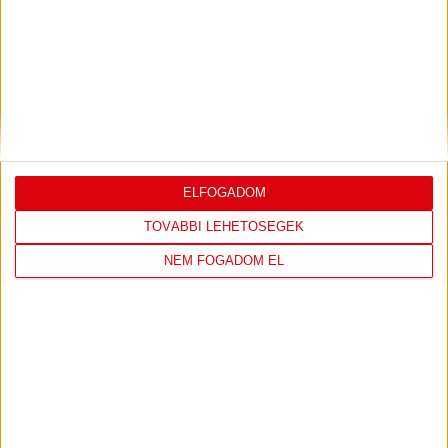
DVSC
FC
COPENHAGEN
19
:
00
ELFOGADOM
TOVÁBBI LEHETŐSÉGEK
NEM FOGADOM EL
2026-08-
KONFERENCIA LIGA 3.
MECCS
06 19:00
SELEJTEZŐFDORDULÓ
RÉSZLETEI
TOVÁBBI EREDMÉNYEK