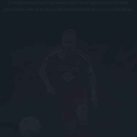
Az oldalon található írott és képi anyagok csak a forrás megjelölésével, internetes
felhasználás esetén élő hivatkozás elhelyezésével (forrás: dvsc.hu) használhatóak fel.