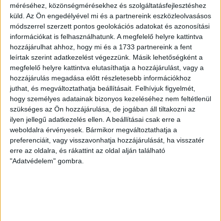
A DVSC-FC Copenhagen Konferencia Liga mérkőzés
méréséhez, közönségmérésekhez és szolgáltatásfejlesztéshez
örömteli eseménye volt, hogy sérüléséből felépülve
küld.
Az Ön engedélyével mi és a partnereink eszközleolvasásos
visszatért a pályára 22 éves szélsőnk, Vajda Botond.
módszerrel szerzett pontos geolokációs adatokat és azonosítási
információkat is felhasználhatunk. A megfelelő helyre kattintva
Játékosunkat a visszatérésről és a vasárnapi, Nyíregyháza
hozzájárulhat ahhoz, hogy mi és a 1733 partnereink a fent
elleni rangadóról is kérdeztük. – Nagyon örülök, hogy újra
leírtak szerint adatkezelést végezzünk. Másik lehetőségként a
pályára léphettem tétmeccsen, hiszen majdnem négy
megfelelő helyre kattintva elutasíthatja a hozzájárulást, vagy a
hónapot kellett kihagynom. Az is pozitívum, hogy egy ilyen
hozzájárulás megadása előtt részletesebb információkhoz
erős ellenfél ellen játszhattam […]
juthat, és megváltoztathatja beállításait.
Felhívjuk figyelmét,
Bővebben →
hogy személyes adatainak bizonyos kezeléséhez nem feltétlenül
szükséges az Ön hozzájárulása, de jogában áll tiltakozni az
SZURKOLÓI INFORMÁCIÓK A DVSC-
ilyen jellegű adatkezelés ellen. A beállításai csak erre a
weboldalra érvényesek. Bármikor megváltoztathatja a
NYÍREGYHÁZA RANGADÓRA
preferenciáit, vagy visszavonhatja hozzájárulását, ha visszatér
erre az oldalra, és rákattint az oldal alján található
A DVSC az OTP Bank Liga 3. fordulójában az ősi rivális
"Adatvédelem" gombra.
Nyíregyházát fogadja augusztus 9-én, vasárnap 17.30-kor a
Nagyerdei Stadionban. Nagy az érdeklődés, a találkozóra
megvásárolhatók a jegyek online, a
www.nagyerdeistadion.hu oldalon, illetve személyesen a
stadion pénztáraiban (nyitva hétköznap 10 és 18,
szombaton 10 és 15 óra között, vasárnap 10 órától). A DVSC