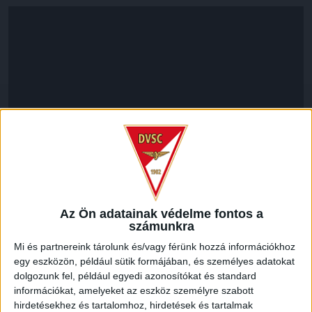
LEGUTÓBBI HÍREK
Az Ön adatainak védelme fontos a
számunkra
Mi és partnereink tárolunk és/vagy férünk hozzá információkhoz
VAJDA BOTOND
VASÁRNAP 100
:
egy eszközön, például sütik formájában, és személyes adatokat
dolgozunk fel, például egyedi azonosítókat és standard
SZÁZALÉKNÁL IS TÖBBET KELL BELEADNUNK
információkat, amelyeket az eszköz személyre szabott
2026.08.07.
hirdetésekhez és tartalomhoz, hirdetések és tartalmak