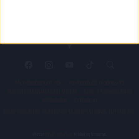
PÁLYARENDSZABÁLYOK
ADATKEZELÉSI TÁJÉKOZATÓ
JOGI ÉS FELHASZNÁLÁSI FELTÉTELEK
LEVÉL A SZERKESZTŐNEK
IMPRESSZUM
KAPCSOLAT
BELSŐ VISSZAÉLÉS-BEJELENTÉSI TÁJÉKOZTATÓ DVSC FUTBALL ZRT.
© 2026
DVSC Futball Zrt.
Minden jog fenntartva.