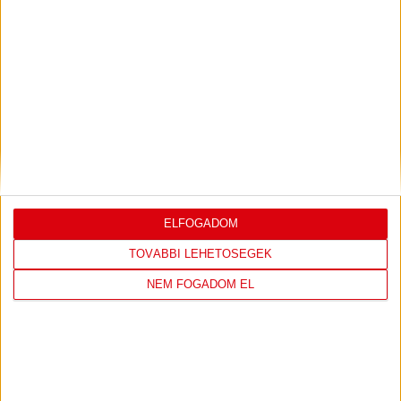
LEGUTÓBBI EREDMÉNY
DVSC
FC
COPENHAGEN
ELFOGADOM
TOVÁBBI LEHETŐSÉGEK
19
:
00
NEM FOGADOM EL
2026-08-
KONFERENCIA LIGA 3.
MECCS
06 19:00
SELEJTEZŐFDORDULÓ
RÉSZLETEI