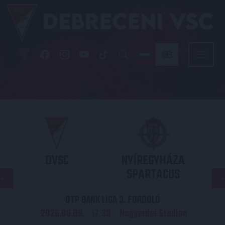
DVSC
NYÍREGYHÁZA
SPARTACUS
OTP BANK LIGA 3. FORDULÓ
2026.08.09. - 17
30
Nagyerdei Stadion
: