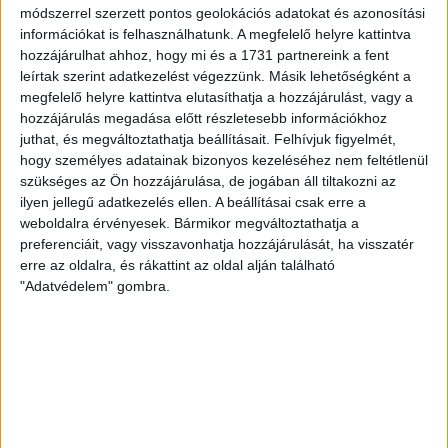
Hajrá, Loki!
módszerrel szerzett pontos geolokációs adatokat és azonosítási
információkat is felhasználhatunk. A megfelelő helyre kattintva
Bővebben →
hozzájárulhat ahhoz, hogy mi és a 1731 partnereink a fent
leírtak szerint adatkezelést végezzünk. Másik lehetőségként a
DVSC-COPENHAGEN
ELINDULT
:
megfelelő helyre kattintva elutasíthatja a hozzájárulást, vagy a
hozzájárulás megadása előtt részletesebb információkhoz
JEGYÉRTÉKESÍTÉS, MINDEN TUDNIVALÓ ITT!
juthat, és megváltoztathatja beállításait.
Felhívjuk figyelmét,
hogy személyes adatainak bizonyos kezeléséhez nem feltétlenül
2026.08.04.
szükséges az Ön hozzájárulása, de jogában áll tiltakozni az
Az örmény Pjunyik Jereván elleni továbbjutás után a DVSC
ilyen jellegű adatkezelés ellen. A beállításai csak erre a
folytatja útját az UEFA Konferencia Liga selejtezőjében, a
weboldalra érvényesek. Bármikor megváltoztathatja a
harmadik kör első mérkőzése a dán FC Copenhagen ellen
preferenciáit, vagy visszavonhatja hozzájárulását, ha visszatér
augusztus 6-án, csütörtökön 19 órától lesz a Nagyerdei
erre az oldalra, és rákattint az oldal alján található
Stadionban. A belépők immár elérhetők online, a
"Adatvédelem" gombra.
nagyerdeistadion.hu-n, illetve személyesen a stadion
pénztáraiban (nyitva hétköznap 10 és 18 óra között). Íme, […]
Bővebben →
KOPPENHÁGAI OROSZLÁNOKKAL KÜZD MEG A
LOKI