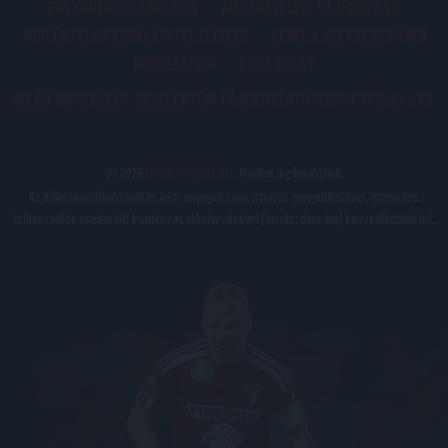
PÁLYARENDSZABÁLYOK
ADATKEZELÉSI TÁJÉKOZATÓ
JOGI ÉS FELHASZNÁLÁSI FELTÉTELEK
LEVÉL A SZERKESZTŐNEK
IMPRESSZUM
KAPCSOLAT
BELSŐ VISSZAÉLÉS-BEJELENTÉSI TÁJÉKOZTATÓ DVSC FUTBALL ZRT.
© 2026
DVSC Futball Zrt.
Minden jog fenntartva.
Az oldalon található írott és képi anyagok csak a forrás megjelölésével, internetes
felhasználás esetén élő hivatkozás elhelyezésével (forrás: dvsc.hu) használhatóak fel.