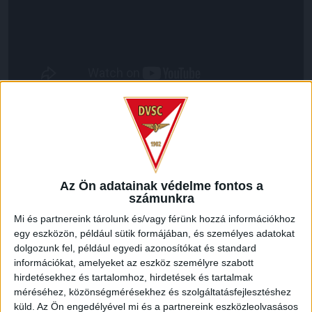
LEGUTÓBBI HÍREK
MEGÚJULT AZ AJÁNDÉKBOLT, CSÜTÖRTÖKÖN
Az Ön adatainak védelme fontos a
számunkra
NYIT A DVSC STORE!
Mi és partnereink tárolunk és/vagy férünk hozzá információkhoz
2026.08.05.
egy eszközön, például sütik formájában, és személyes adatokat
Ízléses, korszerű külsővel és belsővel, megújult kínálattal
dolgozunk fel, például egyedi azonosítókat és standard
vár mindenkit a DVSC felújítás után csütörtökön 16 órakor
információkat, amelyeket az eszköz személyre szabott
újra nyitó ajándékboltja, a DVSC Store. Érdemes ellátogatni
hirdetésekhez és tartalomhoz, hirdetések és tartalmak
az üzletbe, amely pénteken 10 és 18 óra, szombaton 10 és
méréséhez, közönségmérésekhez és szolgáltatásfejlesztéshez
15 óra között, vasárnap pedig 12 órától várja a szurkolókat.
küld.
Az Ön engedélyével mi és a partnereink eszközleolvasásos