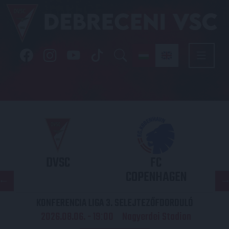
DVSC
FC
COPENHAGEN
KONFERENCIA LIGA 3. SELEJTEZŐFDORDULÓ
2026.08.06. - 19
00
Nagyerdei Stadion
: