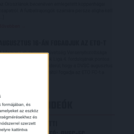
az Oroszlánok becenéven emlegetett koppenhágai
csapatról. A futballrajongók számára persze aligha kell
[…]
Bővebben →
AUGUSZTUS 16-ÁN FOGADJUK AZ ETO-T
A Magyar Labdarúgó Szövetség Versenybizottsága
elkészítette az OTP Bank Liga 4. fordulójának pontos
menetrendjét, melyből kiderül, hogy a DVSC augusztus
16-án, vasárnap 16.30 órától fogadja az ETO FC-t a
×
Nagyerdei Stadionban.
Bővebben →
a
LEGÚJABB VIDEÓK
k formájában, és
 amelyeket az eszköz
zönségmérésekhez és
VIDEÓ! MECCS ELŐTTI
ódszerrel szerzett
elyre kattintva
: