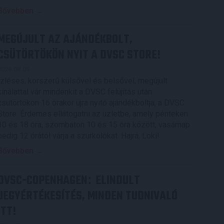
Bővebben →
MEGÚJULT AZ AJÁNDÉKBOLT,
CSÜTÖRTÖKÖN NYIT A DVSC STORE!
2026.08.05.
Ízléses, korszerű külsővel és belsővel, megújult
kínálattal vár mindenkit a DVSC felújítás után
csütörtökön 16 órakor újra nyitó ajándékboltja, a DVSC
Store. Érdemes ellátogatni az üzletbe, amely pénteken
10 és 18 óra, szombaton 10 és 15 óra között, vasárnap
pedig 12 órától várja a szurkolókat. Hajrá, Loki!
Bővebben →
DVSC-COPENHAGEN
ELINDULT
:
JEGYÉRTÉKESÍTÉS, MINDEN TUDNIVALÓ
ITT!