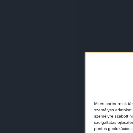
Mi és partnereink tá
személyes adatokat d
személyre szabott h
szolgáltatásfejleszté
pontos geolokációs a