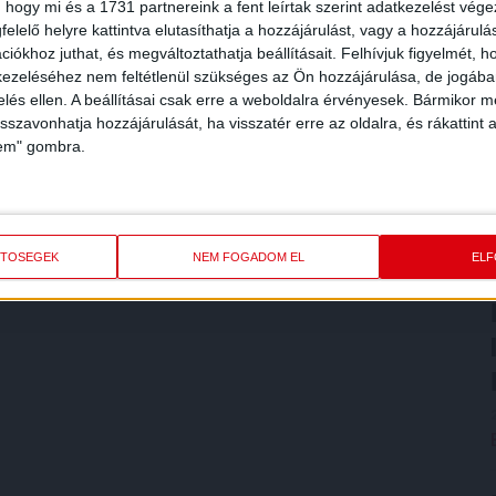
 hogy mi és a 1731 partnereink a fent leírtak szerint adatkezelést vég
elelő helyre kattintva elutasíthatja a hozzájárulást, vagy a hozzájárul
iókhoz juthat, és megváltoztathatja beállításait.
Felhívjuk figyelmét, 
ezeléséhez nem feltétlenül szükséges az Ön hozzájárulása, de jogában 
zelés ellen. A beállításai csak erre a weboldalra érvényesek. Bármikor m
isszavonhatja hozzájárulását, ha visszatér erre az oldalra, és rákattint a
lem" gombra.
ETŐSÉGEK
NEM FOGADOM EL
EL