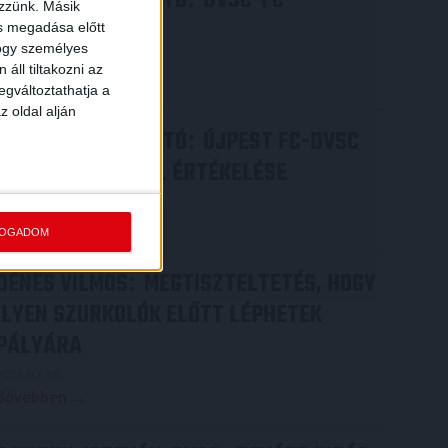
SAJTÓTÁJÉKOZTATÓ
DVSC-FC
ezzünk. Másik
COPENHAGEN
ás megadása előtt
hogy személyes
2026.08.05.
áll tiltakozni az
Bővebben →
egváltoztathatja a
z oldal alján
SAJTÓTÁJÉKOZTATÓ
ÚJPEST FC-DVSC
:
4-2, GERT REMMEL ÉRTÉKELÉSE
2026.08.03.
Bővebben →
FOGADOM
DÉNES VILMOS
MEGTISZTELTETÉS, HOGY
:
ILYEN SZURKOLÓK ELŐTT LÉPHETEK
PÁLYÁRA
2026.07.31.
Bővebben →