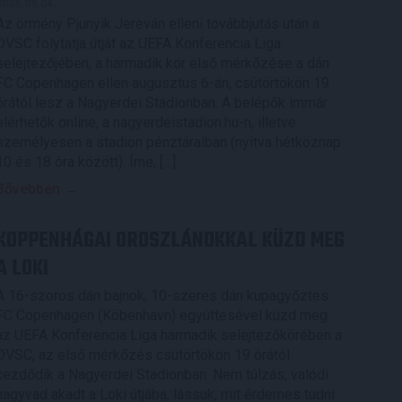
2026.08.04.
Az örmény Pjunyik Jereván elleni továbbjutás után a
DVSC folytatja útját az UEFA Konferencia Liga
selejtezőjében, a harmadik kör első mérkőzése a dán
FC Copenhagen ellen augusztus 6-án, csütörtökön 19
órától lesz a Nagyerdei Stadionban. A belépők immár
elérhetők online, a nagyerdeistadion.hu-n, illetve
személyesen a stadion pénztáraiban (nyitva hétköznap
10 és 18 óra között). Íme, […]
Bővebben →
KOPPENHÁGAI OROSZLÁNOKKAL KÜZD MEG
A LOKI
A 16-szoros dán bajnok, 10-szeres dán kupagyőztes
FC Copenhagen (Köbenhavn) együttesével küzd meg
az UEFA Konferencia Liga harmadik selejtezőkörében a
DVSC, az első mérkőzés csütörtökön 19 órától
kezdődik a Nagyerdei Stadionban. Nem túlzás, valódi
nagyvad akadt a Loki útjába, lássuk, mit érdemes tudni