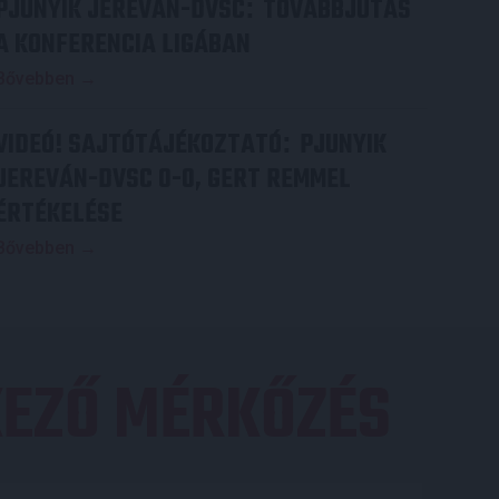
PJUNYIK JEREVÁN-DVSC
TOVÁBBJUTÁS
:
A KONFERENCIA LIGÁBAN
Bővebben →
VIDEÓ! SAJTÓTÁJÉKOZTATÓ
PJUNYIK
:
JEREVÁN-DVSC 0-0, GERT REMMEL
ÉRTÉKELÉSE
Bővebben →
EZŐ MÉRKŐZÉS