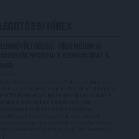
LEGUTÓBBI HÍREK
RENDKÍVÜLI HŐSÉG
TÖBB MÓDON IS
:
IGYEKSZIK SEGÍTENI A SZURKOLÓKAT A
DVSC
2026.08.06.
Nagy meccs vár csütörtökön 19 órától a Lokira és a
szurkolóira, csapatunk a dán FC Copenhagent fogadja
az UEFA Konferencia Liga selejtezőjében. Klubunk a
rendkívüli időjárási körülmények miatt több
intézkedésről is döntött a mai mérkőzésre
vonatkozóan. A stadion 6 pontján vízosztással
igyekszünk segíteni a szurkolók hidratációját, ehhez
kapcsolódóan az is fontos, hogy 0,5 liter űrtartalomig
[…]