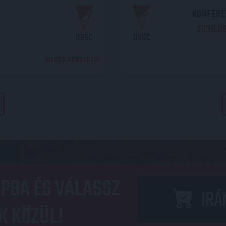
KONFEREN
2026.08.
DVSC
DVSC
MECCS RÉSZLETEI
PBA ÉS VÁLASSZ
IRÁ
K KÖZÜL!