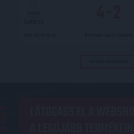
4
-
2
ÚJPEST FC
2026-08-02 15:30
OTP BANK LIGA 2. FORDULÓ
TOVÁBBI EREDMÉNYEK
OP
LÁTOGASS EL A WEBSHO
A LEGÚJABB TERMÉKEIN