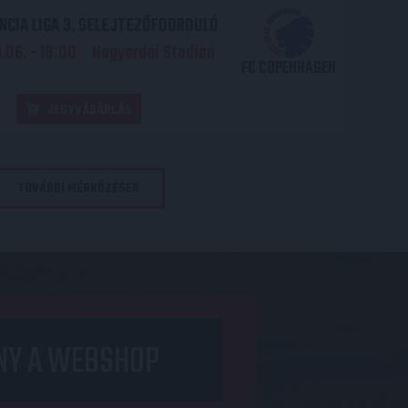
CIA LIGA 3. SELEJTEZŐFDORDULÓ
06. - 19
00
Nagyerdei Stadion
:
FC COPENHAGEN
JEGYVÁSÁRLÁS
TOVÁBBI MÉRKŐZÉSEK
NY A WEBSHOP