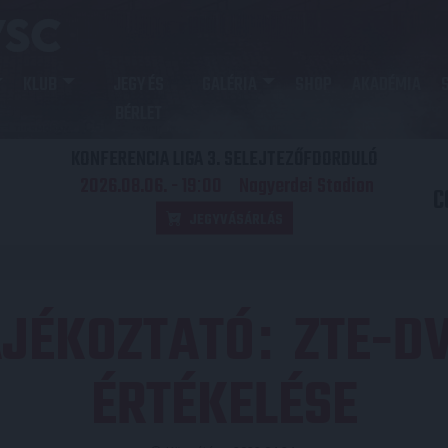
KLUB
JEGY ÉS
GALÉRIA
SHOP
AKADÉMIA
BÉRLET
KONFERENCIA LIGA 3. SELEJTEZŐFDORDULÓ
2026.08.06. - 19
00
Nagyerdei Stadion
:
C
JEGYVÁSÁRLÁS
ÁJÉKOZTATÓ
ZTE-DV
:
ÉRTÉKELÉSE