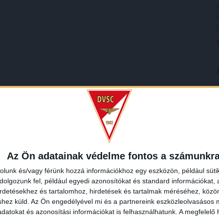
Az Ön adatainak védelme fontos a számunkr
rolunk és/vagy férünk hozzá információkhoz egy eszközön, például süti
olgozunk fel, például egyedi azonosítókat és standard információkat,
irdetésekhez és tartalomhoz, hirdetések és tartalmak méréséhez, kö
shez küld.
Az Ön engedélyével mi és a partnereink eszközleolvasásos m
datokat és azonosítási információkat is felhasználhatunk. A megfelelő h