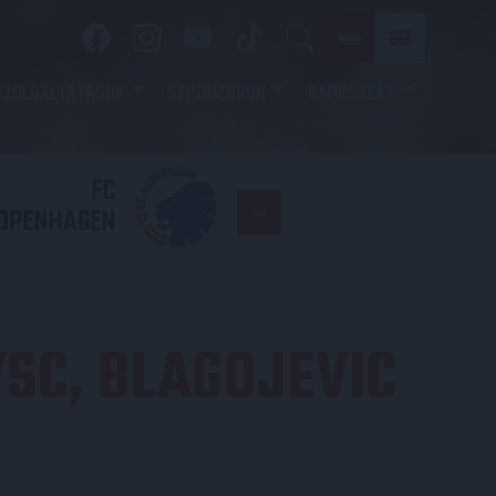
SZOLGÁLTATÁSOK
SZPONZOROK
KAPCSOLAT
FC
DVSC
OPENHAGEN
SC, BLAGOJEVIC