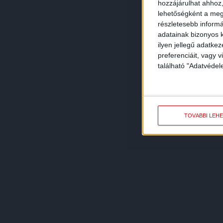
hozzájárulhat ahhoz,
lehetőségként a megf
részletesebb informác
adatainak bizonyos k
ilyen jellegű adatke
preferenciáit, vagy v
található "Adatvéde
TOVÁBBI LEH