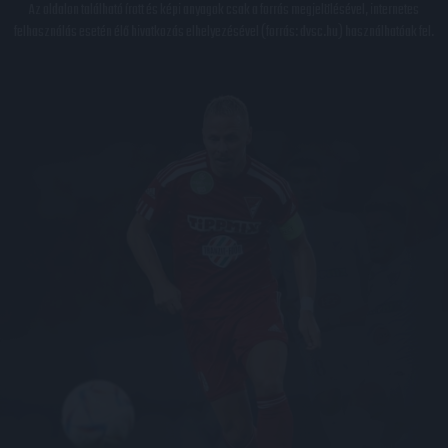
Az oldalon található írott és képi anyagok csak a forrás megjelölésével, internetes
felhasználás esetén élő hivatkozás elhelyezésével (forrás: dvsc.hu) használhatóak fel.