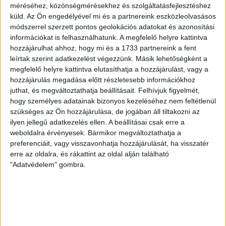
A DVSC-FC Copenhagen Konferencia Liga mérkőzés
méréséhez, közönségmérésekhez és szolgáltatásfejlesztéshez
örömteli eseménye volt, hogy sérüléséből felépülve
küld.
Az Ön engedélyével mi és a partnereink eszközleolvasásos
visszatért a pályára 22 éves szélsőnk, Vajda Botond.
módszerrel szerzett pontos geolokációs adatokat és azonosítási
információkat is felhasználhatunk. A megfelelő helyre kattintva
Játékosunkat a visszatérésről és a vasárnapi, Nyíregyháza
hozzájárulhat ahhoz, hogy mi és a 1733 partnereink a fent
elleni rangadóról is kérdeztük. – Nagyon örülök, hogy újra
leírtak szerint adatkezelést végezzünk. Másik lehetőségként a
pályára léphettem tétmeccsen, hiszen majdnem négy
megfelelő helyre kattintva elutasíthatja a hozzájárulást, vagy a
hónapot kellett kihagynom. Az is pozitívum, hogy egy ilyen
hozzájárulás megadása előtt részletesebb információkhoz
erős ellenfél ellen játszhattam […]
juthat, és megváltoztathatja beállításait.
Felhívjuk figyelmét,
Bővebben →
hogy személyes adatainak bizonyos kezeléséhez nem feltétlenül
szükséges az Ön hozzájárulása, de jogában áll tiltakozni az
SZURKOLÓI INFORMÁCIÓK A DVSC-
ilyen jellegű adatkezelés ellen. A beállításai csak erre a
weboldalra érvényesek. Bármikor megváltoztathatja a
NYÍREGYHÁZA RANGADÓRA
preferenciáit, vagy visszavonhatja hozzájárulását, ha visszatér
erre az oldalra, és rákattint az oldal alján található
A DVSC az OTP Bank Liga 3. fordulójában az ősi rivális
"Adatvédelem" gombra.
Nyíregyházát fogadja augusztus 9-én, vasárnap 17.30-kor a
Nagyerdei Stadionban. Nagy az érdeklődés, a találkozóra
megvásárolhatók a jegyek online, a
www.nagyerdeistadion.hu oldalon, illetve személyesen a
stadion pénztáraiban (nyitva hétköznap 10 és 18,
szombaton 10 és 15 óra között, vasárnap 10 órától). A DVSC