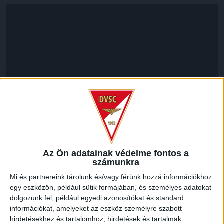
LEGUTÓBBI HÍREK
Az Ön adatainak védelme fontos a
számunkra
Mi és partnereink tárolunk és/vagy férünk hozzá információkhoz
VAJDA BOTOND
VASÁRNAP 100
:
egy eszközön, például sütik formájában, és személyes adatokat
dolgozunk fel, például egyedi azonosítókat és standard
SZÁZALÉKNÁL IS TÖBBET KELL BELEADNUNK
információkat, amelyeket az eszköz személyre szabott
2026.08.07.
hirdetésekhez és tartalomhoz, hirdetések és tartalmak