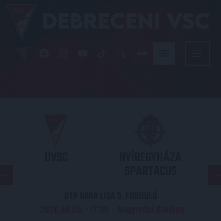
DVSC
NYÍREGYHÁZA
SPARTACUS
OTP BANK LIGA 3. FORDULÓ
2026.08.09. - 17
30
Nagyerdei Stadion
: