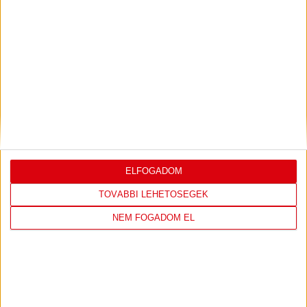
LEGUTÓBBI EREDMÉNY
DVSC
FC
COPENHAGEN
ELFOGADOM
TOVÁBBI LEHETŐSÉGEK
19
:
00
NEM FOGADOM EL
2026-08-
KONFERENCIA LIGA 3.
MECCS
06 19:00
SELEJTEZŐFDORDULÓ
RÉSZLETEI