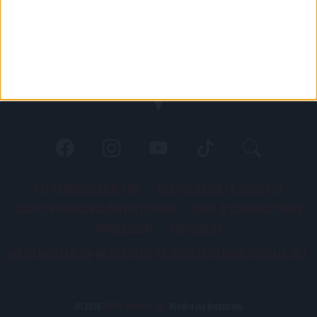
PÁLYARENDSZABÁLYOK
ADATKEZELÉSI TÁJÉKOZATÓ
JOGI ÉS FELHASZNÁLÁSI FELTÉTELEK
LEVÉL A SZERKESZTŐNEK
IMPRESSZUM
KAPCSOLAT
BELSŐ VISSZAÉLÉS-BEJELENTÉSI TÁJÉKOZTATÓ DVSC FUTBALL ZRT.
© 2026
DVSC Futball Zrt.
Minden jog fenntartva.