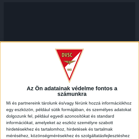
Az Ön adatainak védelme fontos a
LEGUTÓBBI HÍREK
számunkra
Mi és partnereink tárolunk és/vagy férünk hozzá információkhoz
egy eszközön, például sütik formájában, és személyes adatokat
RENDKÍVÜLI HŐSÉG
TÖBB MÓDON IS
:
dolgozunk fel, például egyedi azonosítókat és standard
IGYEKSZIK SEGÍTENI A SZURKOLÓKAT A DVSC
információkat, amelyeket az eszköz személyre szabott
hirdetésekhez és tartalomhoz, hirdetések és tartalmak
2026.08.06.
méréséhez, közönségmérésekhez és szolgáltatásfejlesztéshez