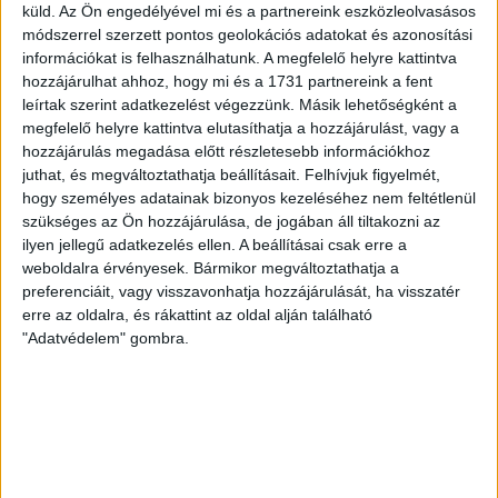
Nagy meccs vár csütörtökön 19 órától a Lokira és a
küld.
Az Ön engedélyével mi és a partnereink eszközleolvasásos
szurkolóira, csapatunk a dán FC Copenhagent fogadja az
módszerrel szerzett pontos geolokációs adatokat és azonosítási
UEFA Konferencia Liga selejtezőjében. Klubunk a rendkívüli
információkat is felhasználhatunk. A megfelelő helyre kattintva
időjárási körülmények miatt több intézkedésről is döntött a
hozzájárulhat ahhoz, hogy mi és a 1731 partnereink a fent
leírtak szerint adatkezelést végezzünk. Másik lehetőségként a
mai mérkőzésre vonatkozóan. A stadion 6 pontján
megfelelő helyre kattintva elutasíthatja a hozzájárulást, vagy a
vízosztással igyekszünk segíteni a szurkolók hidratációját,
hozzájárulás megadása előtt részletesebb információkhoz
ehhez kapcsolódóan az is fontos, hogy 0,5 liter űrtartalomig
juthat, és megváltoztathatja beállításait.
Felhívjuk figyelmét,
[…]
hogy személyes adatainak bizonyos kezeléséhez nem feltétlenül
Bővebben →
szükséges az Ön hozzájárulása, de jogában áll tiltakozni az
ilyen jellegű adatkezelés ellen. A beállításai csak erre a
MEGÚJULT AZ AJÁNDÉKBOLT, CSÜTÖRTÖKÖN
weboldalra érvényesek. Bármikor megváltoztathatja a
preferenciáit, vagy visszavonhatja hozzájárulását, ha visszatér
NYIT A DVSC STORE!
erre az oldalra, és rákattint az oldal alján található
"Adatvédelem" gombra.
2026.08.05.
Ízléses, korszerű külsővel és belsővel, megújult kínálattal
vár mindenkit a DVSC felújítás után csütörtökön 16 órakor
újra nyitó ajándékboltja, a DVSC Store. Érdemes ellátogatni
az üzletbe, amely pénteken 10 és 18 óra, szombaton 10 és
15 óra között, vasárnap pedig 12 órától várja a szurkolókat.
Hajrá, Loki!