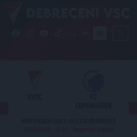
DVSC
FC
COPENHAGEN
KONFERENCIA LIGA 3. SELEJTEZŐFDORDULÓ
2026.08.06. - 19
00
Nagyerdei Stadion
: