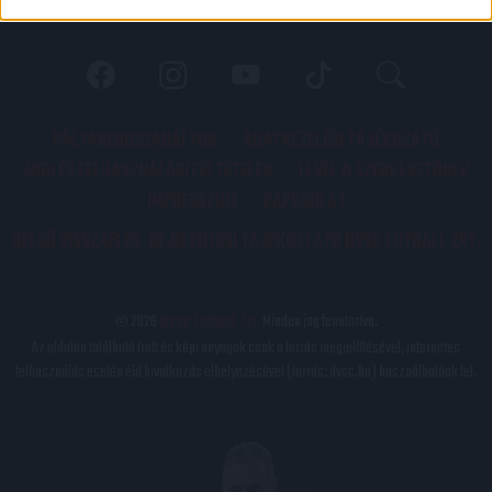
PÁLYARENDSZABÁLYOK
ADATKEZELÉSI TÁJÉKOZATÓ
JOGI ÉS FELHASZNÁLÁSI FELTÉTELEK
LEVÉL A SZERKESZTŐNEK
IMPRESSZUM
KAPCSOLAT
BELSŐ VISSZAÉLÉS-BEJELENTÉSI TÁJÉKOZTATÓ DVSC FUTBALL ZRT.
© 2026
DVSC Futball Zrt.
Minden jog fenntartva.
Az oldalon található írott és képi anyagok csak a forrás megjelölésével, internetes
felhasználás esetén élő hivatkozás elhelyezésével (forrás: dvsc.hu) használhatóak fel.