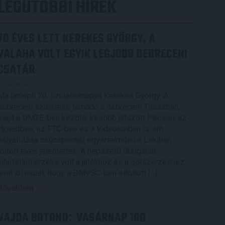
LEGUTÓBBI HÍREK
70 ÉVES LETT KEREKES GYÖRGY, A
VALAHA VOLT EGYIK LEGJOBB DEBRECENI
CSATÁR
2026.08.08.
Ma ünnepli 70. születésnapját Kerekes György. A
debreceni születésű támadó a debreceni Titászban,
majd a DMTE-ben kezdte, később játszott Pécsen, az
Újpestben, az FTC-ben és a Videotonban is, ám
pályafutása csúcspontját egyértelműen a Lokiban
töltött évek jelentették. A népszerű Gurigának
hihetetlen érzéke volt a játékhoz és a gólszerzéshez,
amit jól mutat, hogy a DMVSC-ben eltöltött […]
Bővebben →
VAJDA BOTOND
VASÁRNAP 100
: