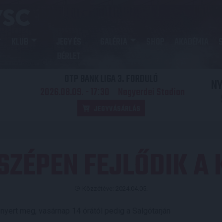
KLUB
JEGY ÉS
GALÉRIA
SHOP
AKADÉMIA
BÉRLET
OTP BANK LIGA 3. FORDULÓ
N
2026.08.09. - 17
30
Nagyerdei Stadion
:
JEGYVÁSÁRLÁS
SZÉPEN FEJLŐDIK A 
Közzétéve: 2024.04.05.
yert meg, vasárnap 14 órától pedig a Salgótarján