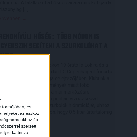
Vilmos is. A találkozót a hőség dacára mindkét gárda
viszonylag […]
Bővebben →
RENDKÍVÜLI HŐSÉG
TÖBB MÓDON IS
:
IGYEKSZIK SEGÍTENI A SZURKOLÓKAT A
DVSC
Nagy meccs vár csütörtökön 19 órától a Lokira és a
szurkolóira, csapatunk a dán FC Copenhagent fogadja
az UEFA Konferencia Liga selejtezőjében. Klubunk a
×
rendkívüli időjárási körülmények miatt több
intézkedésről is döntött a mai mérkőzésre
a
vonatkozóan. A stadion 6 pontján vízosztással
igyekszünk segíteni a szurkolók hidratációját, ehhez
k formájában, és
kapcsolódóan az is fontos, hogy 0,5 liter űrtartalomig
 amelyeket az eszköz
[…]
zönségmérésekhez és
ódszerrel szerzett
Bővebben →
elyre kattintva