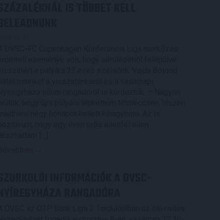
SZÁZALÉKNÁL IS TÖBBET KELL
BELEADNUNK
2026.08.07.
A DVSC-FC Copenhagen Konferencia Liga mérkőzés
örömteli eseménye volt, hogy sérüléséből felépülve
visszatért a pályára 22 éves szélsőnk, Vajda Botond.
Játékosunkat a visszatérésről és a vasárnapi,
Nyíregyháza elleni rangadóról is kérdeztük. – Nagyon
örülök, hogy újra pályára léphettem tétmeccsen, hiszen
majdnem négy hónapot kellett kihagynom. Az is
pozitívum, hogy egy ilyen erős ellenfél ellen
játszhattam […]
Bővebben →
SZURKOLÓI INFORMÁCIÓK A DVSC-
NYÍREGYHÁZA RANGADÓRA
A DVSC az OTP Bank Liga 3. fordulójában az ősi rivális
Nyíregyházát fogadja augusztus 9-én, vasárnap 17.30-