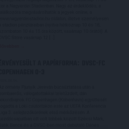
kor a Nagyerdei Stadionban. Nagy az érdeklődés, a
találkozóra megvásárolhatók a jegyek online, a
www.nagyerdeistadion.hu oldalon, illetve személyesen
a stadion pénztáraiban (nyitva hétköznap 10 és 18,
szombaton 10 és 15 óra között, vasárnap 10 órától). A
DVSC Store vasárnap 12 […]
Bővebben →
ÉRVÉNYESÜLT A PAPÍRFORMA
DVSC-FC
:
COPENHAGEN 0-3
2026.08.06.
Az örmény Pjunyik Jereván búcsúztatása után a
bombaerős, válogatottakkal teletűzdelt, dán
rekordbajnok FC Copenhagen (Köbenhavn) együttesét
fogadta a Loki csütörtökön este az UEFA Konferencia
Liga 3. selejtezőkörének első mérkőzésén. A
kezdőcsapatban ott volt többek között Szécsi Márk,
Batik Bence és a DVSC-ben most debütáló Dénes