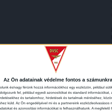
Az Ön adatainak védelme fontos a számunkr
rolunk és/vagy férünk hozzá információkhoz egy eszközön, például süti
olgozunk fel, például egyedi azonosítókat és standard információkat,
irdetésekhez és tartalomhoz, hirdetések és tartalmak méréséhez, kö
shez küld.
Az Ön engedélyével mi és a partnereink eszközleolvasásos m
datokat és azonosítási információkat is felhasználhatunk. A megfelelő h