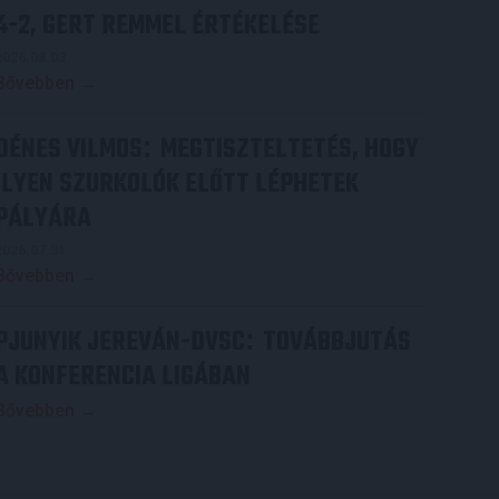
4-2, GERT REMMEL ÉRTÉKELÉSE
2026.08.03.
Bővebben →
DÉNES VILMOS
MEGTISZTELTETÉS, HOGY
:
ILYEN SZURKOLÓK ELŐTT LÉPHETEK
PÁLYÁRA
2026.07.31.
Bővebben →
PJUNYIK JEREVÁN-DVSC
TOVÁBBJUTÁS
:
A KONFERENCIA LIGÁBAN
Bővebben →