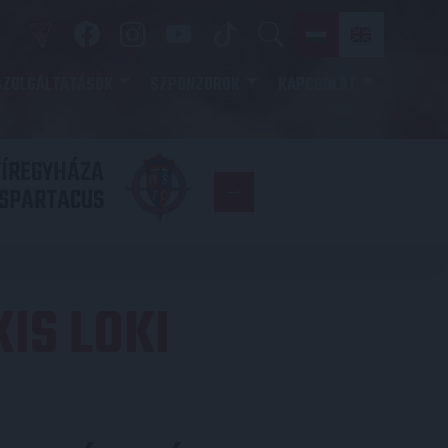
SZOLGÁLTATÁSOK
SZPONZOROK
KAPCSOLAT
YÍREGYHÁZA
FC
SPARTACUS
COPENHAGE
KIS LOKI