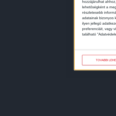
hozzájárulhat ahhoz,
lehetőségként a megf
részletesebb informác
adatainak bizonyos k
ilyen jellegű adatke
preferenciáit, vagy v
található "Adatvéde
TOVÁBBI LEH