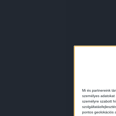
Mi és partnereink tá
személyes adatokat d
személyre szabott h
szolgáltatásfejleszté
pontos geolokációs a