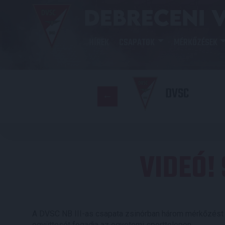
HÍREK
CSAPATOK
MÉRKŐZÉSEK
DVSC
VIDEÓ! 
A DVSC NB III-as csapata zsinórban három mérkőzést n
együttesét fogadja az egyetemi sporttelepen.