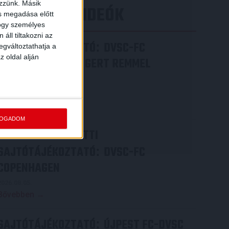
ezzünk. Másik
LEGÚJABB VIDEÓK
ás megadása előtt
hogy személyes
áll tiltakozni az
SAJTÓTÁJÉKOZTATÓ
DVSC-FC
:
egváltoztathatja a
z oldal alján
COPENHAGEN 0-3, GERT REMMEL
ÉRTÉKELÉSE
2026.08.07.
Bővebben →
FOGADOM
VIDEÓ! MECCS ELŐTTI
SAJTÓTÁJÉKOZTATÓ
DVSC-FC
:
COPENHAGEN
2026.08.05.
Bővebben →
SAJTÓTÁJÉKOZTATÓ
ÚJPEST FC-DVSC
: