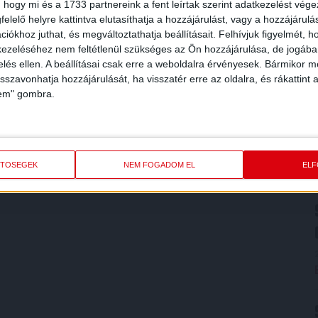
 hogy mi és a 1733 partnereink a fent leírtak szerint adatkezelést vég
elelő helyre kattintva elutasíthatja a hozzájárulást, vagy a hozzájárul
iókhoz juthat, és megváltoztathatja beállításait.
Felhívjuk figyelmét, 
ezeléséhez nem feltétlenül szükséges az Ön hozzájárulása, de jogában 
zelés ellen. A beállításai csak erre a weboldalra érvényesek. Bármikor m
isszavonhatja hozzájárulását, ha visszatér erre az oldalra, és rákattint a
lem" gombra.
ETŐSÉGEK
NEM FOGADOM EL
EL