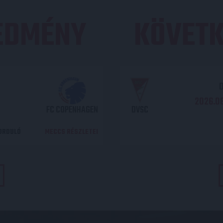
REDMÉNY
KÖVETK
O
2026.08
FC COPENHAGEN
DVSC
DORDULÓ
MECCS RÉSZLETEI