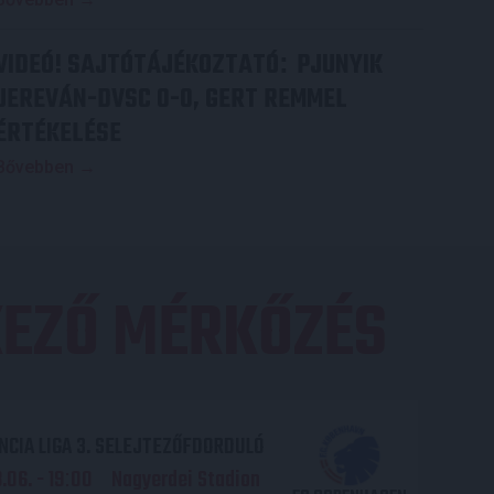
VIDEÓ! SAJTÓTÁJÉKOZTATÓ
PJUNYIK
:
JEREVÁN-DVSC 0-0, GERT REMMEL
ÉRTÉKELÉSE
Bővebben →
EZŐ MÉRKŐZÉS
CIA LIGA 3. SELEJTEZŐFDORDULÓ
06. - 19
00
Nagyerdei Stadion
: