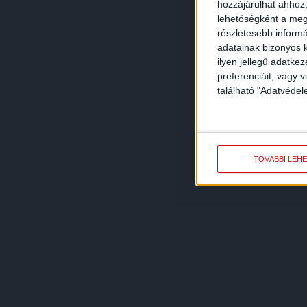
hozzájárulhat ahhoz,
lehetőségként a megf
részletesebb informác
adatainak bizonyos k
ilyen jellegű adatke
preferenciáit, vagy v
található "Adatvéde
TOVÁBBI LEH