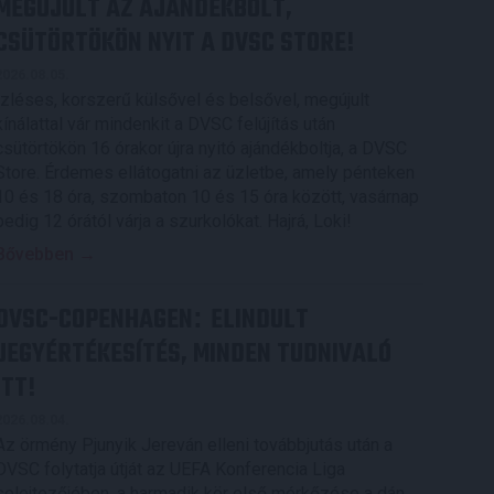
MEGÚJULT AZ AJÁNDÉKBOLT,
CSÜTÖRTÖKÖN NYIT A DVSC STORE!
2026.08.05.
Ízléses, korszerű külsővel és belsővel, megújult
kínálattal vár mindenkit a DVSC felújítás után
csütörtökön 16 órakor újra nyitó ajándékboltja, a DVSC
Store. Érdemes ellátogatni az üzletbe, amely pénteken
10 és 18 óra, szombaton 10 és 15 óra között, vasárnap
pedig 12 órától várja a szurkolókat. Hajrá, Loki!
Bővebben →
DVSC-COPENHAGEN
ELINDULT
:
JEGYÉRTÉKESÍTÉS, MINDEN TUDNIVALÓ
ITT!
2026.08.04.
Az örmény Pjunyik Jereván elleni továbbjutás után a
DVSC folytatja útját az UEFA Konferencia Liga
selejtezőjében, a harmadik kör első mérkőzése a dán