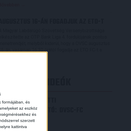
Bővebben →
AUGUSZTUS 16-ÁN FOGADJUK AZ ETO-T
A Magyar Labdarúgó Szövetség Versenybizottsága
elkészítette az OTP Bank Liga 4. fordulójának pontos
menetrendjét, melyből kiderül, hogy a DVSC augusztus
16-án, vasárnap 16.30 órától fogadja az ETO FC-t a
Nagyerdei Stadionban.
Bővebben →
×
LEGÚJABB VIDEÓK
a
VIDEÓ! MECCS ELŐTTI
k formájában, és
SAJTÓTÁJÉKOZTATÓ
DVSC-FC
:
 amelyeket az eszköz
zönségmérésekhez és
COPENHAGEN
ódszerrel szerzett
elyre kattintva
2026.08.05.