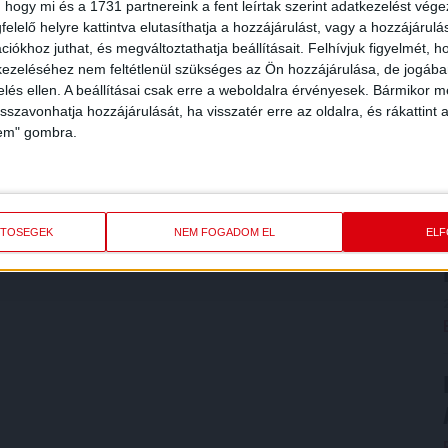
 hogy mi és a 1731 partnereink a fent leírtak szerint adatkezelést vég
elelő helyre kattintva elutasíthatja a hozzájárulást, vagy a hozzájárul
iókhoz juthat, és megváltoztathatja beállításait.
Felhívjuk figyelmét, 
ezeléséhez nem feltétlenül szükséges az Ön hozzájárulása, de jogában 
zelés ellen. A beállításai csak erre a weboldalra érvényesek. Bármikor m
isszavonhatja hozzájárulását, ha visszatér erre az oldalra, és rákattint a
lem" gombra.
ETŐSÉGEK
NEM FOGADOM EL
EL