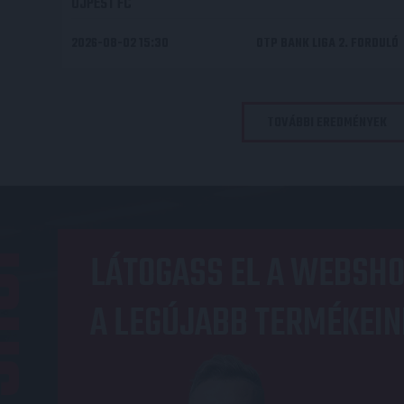
ÚJPEST FC
2026-08-02 15:30
OTP BANK LIGA 2. FORDULÓ
TOVÁBBI EREDMÉNYEK
OP
LÁTOGASS EL A WEBSHO
A LEGÚJABB TERMÉKEIN