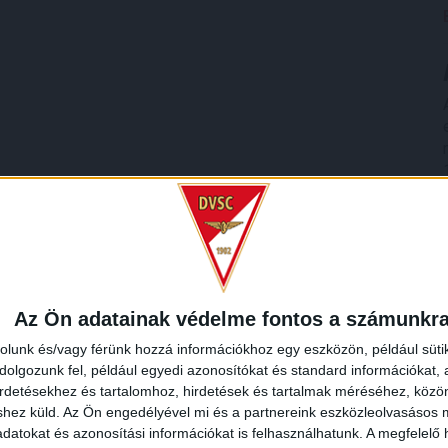
Az Ön adatainak védelme fontos a számunkr
rolunk és/vagy férünk hozzá információkhoz egy eszközön, például süti
olgozunk fel, például egyedi azonosítókat és standard információkat,
irdetésekhez és tartalomhoz, hirdetések és tartalmak méréséhez, kö
shez küld.
Az Ön engedélyével mi és a partnereink eszközleolvasásos m
datokat és azonosítási információkat is felhasználhatunk. A megfelelő h