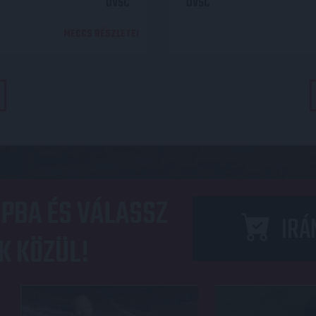
DVSC
DVSC
MECCS RÉSZLETEI
PBA ÉS VÁLASSZ
IRÁ
K KÖZÜL!