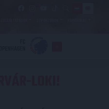
SZOLGÁLTATÁSOK
SZPONZOROK
KAPCSOLAT
FC
DVSC
OPENHAGEN
RVÁR-LOKI!