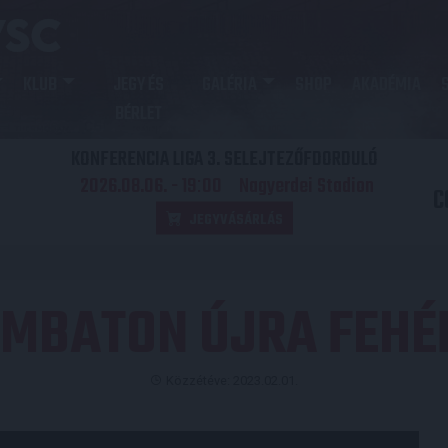
KLUB
JEGY ÉS
GALÉRIA
SHOP
AKADÉMIA
BÉRLET
KONFERENCIA LIGA 3. SELEJTEZŐFDORDULÓ
2026.08.06. - 19
00
Nagyerdei Stadion
:
C
JEGYVÁSÁRLÁS
OMBATON ÚJRA FEHÉ
Közzétéve: 2023.02.01.