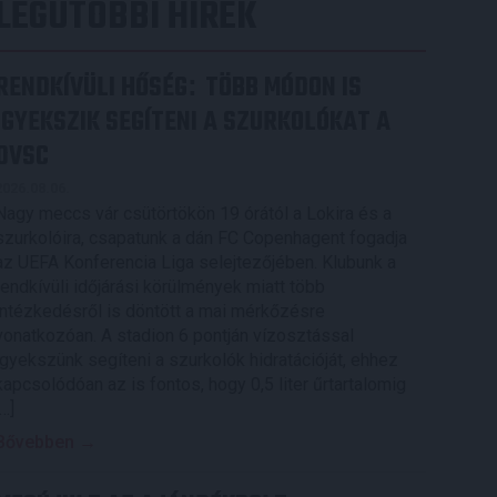
LEGUTÓBBI HÍREK
RENDKÍVÜLI HŐSÉG
TÖBB MÓDON IS
:
IGYEKSZIK SEGÍTENI A SZURKOLÓKAT A
DVSC
2026.08.06.
Nagy meccs vár csütörtökön 19 órától a Lokira és a
szurkolóira, csapatunk a dán FC Copenhagent fogadja
az UEFA Konferencia Liga selejtezőjében. Klubunk a
rendkívüli időjárási körülmények miatt több
intézkedésről is döntött a mai mérkőzésre
vonatkozóan. A stadion 6 pontján vízosztással
igyekszünk segíteni a szurkolók hidratációját, ehhez
kapcsolódóan az is fontos, hogy 0,5 liter űrtartalomig
[…]
Bővebben →