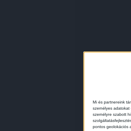
Mi és partnereink tá
személyes adatokat d
személyre szabott h
szolgáltatásfejleszté
pontos geolokációs a