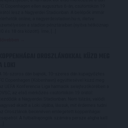
FC Copenhagen ellen augusztus 6-án, csütörtökön 19
órától lesz a Nagyerdei Stadionban. A belépők immár
elérhetők online, a nagyerdeistadion.hu-n, illetve
személyesen a stadion pénztáraiban (nyitva hétköznap
10 és 18 óra között). Íme, […]
Bővebben →
KOPPENHÁGAI OROSZLÁNOKKAL KÜZD MEG
A LOKI
A 16-szoros dán bajnok, 10-szeres dán kupagyőztes
FC Copenhagen (Köbenhavn) együttesével küzd meg
az UEFA Konferencia Liga harmadik selejtezőkörében a
DVSC, az első mérkőzés csütörtökön 19 órától
kezdődik a Nagyerdei Stadionban. Nem túlzás, valódi
nagyvad akadt a Loki útjába, lássuk, mit érdemes tudni
az Oroszlánok becenéven emlegetett koppenhágai
csapatról. A futballrajongók számára persze aligha kell
[…]