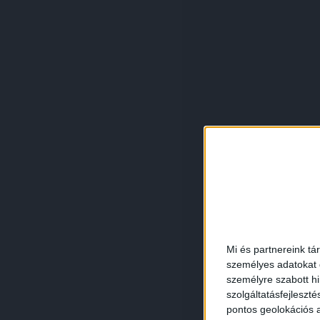
Mi és partnereink tá
személyes adatokat d
személyre szabott h
szolgáltatásfejleszté
pontos geolokációs a