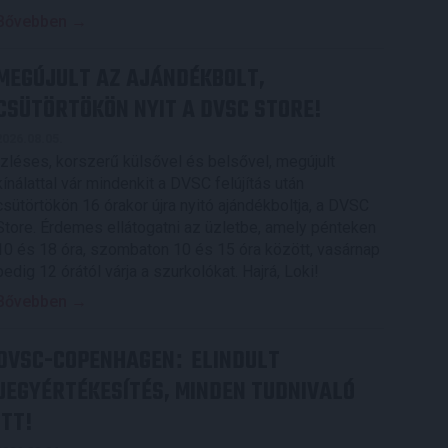
Bővebben →
MEGÚJULT AZ AJÁNDÉKBOLT,
CSÜTÖRTÖKÖN NYIT A DVSC STORE!
2026.08.05.
Ízléses, korszerű külsővel és belsővel, megújult
kínálattal vár mindenkit a DVSC felújítás után
csütörtökön 16 órakor újra nyitó ajándékboltja, a DVSC
Store. Érdemes ellátogatni az üzletbe, amely pénteken
10 és 18 óra, szombaton 10 és 15 óra között, vasárnap
pedig 12 órától várja a szurkolókat. Hajrá, Loki!
Bővebben →
DVSC-COPENHAGEN
ELINDULT
:
JEGYÉRTÉKESÍTÉS, MINDEN TUDNIVALÓ
ITT!