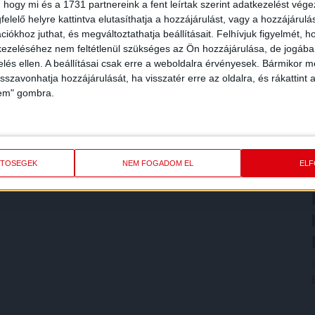
 hogy mi és a 1731 partnereink a fent leírtak szerint adatkezelést vég
elelő helyre kattintva elutasíthatja a hozzájárulást, vagy a hozzájárul
iókhoz juthat, és megváltoztathatja beállításait.
Felhívjuk figyelmét, 
ezeléséhez nem feltétlenül szükséges az Ön hozzájárulása, de jogában 
zelés ellen. A beállításai csak erre a weboldalra érvényesek. Bármikor m
isszavonhatja hozzájárulását, ha visszatér erre az oldalra, és rákattint a
lem" gombra.
ETŐSÉGEK
NEM FOGADOM EL
EL