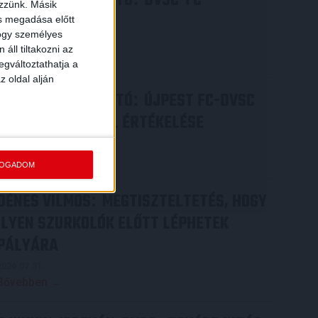
SAJTÓTÁJÉKOZTATÓ
DVSC-FC
ezzünk. Másik
COPENHAGEN
ás megadása előtt
hogy személyes
2026.08.05.
áll tiltakozni az
Bővebben →
egváltoztathatja a
z oldal alján
SAJTÓTÁJÉKOZTATÓ
ÚJPEST FC-DVSC
:
4-2, GERT REMMEL ÉRTÉKELÉSE
2026.08.03.
Bővebben →
FOGADOM
DÉNES VILMOS
MEGTISZTELTETÉS, HOGY
:
ILYEN SZURKOLÓK ELŐTT LÉPHETEK
PÁLYÁRA
2026.07.31.
Bővebben →