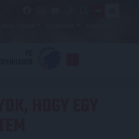
SZOLGÁLTATÁSOK
SZPONZOROK
KAPCSOLAT
FC
DVSC
OPENHAGEN
YOK, HOGY EGY
LTEM