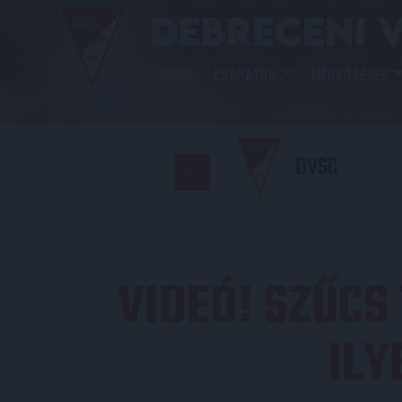
HÍREK
CSAPATOK
MÉRKŐZÉSEK
DVSC
VIDEÓ! SZŰCS
ILY