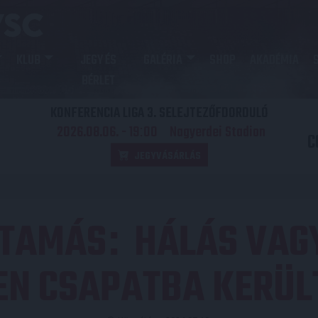
KLUB
JEGY ÉS
GALÉRIA
SHOP
AKADÉMIA
BÉRLET
KONFERENCIA LIGA 3. SELEJTEZŐFDORDULÓ
2026.08.06. - 19
00
Nagyerdei Stadion
:
C
JEGYVÁSÁRLÁS
 TAMÁS
HÁLÁS VAG
:
EN CSAPATBA KERÜ