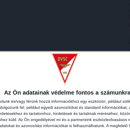
Az Ön adatainak védelme fontos a számunkr
rolunk és/vagy férünk hozzá információkhoz egy eszközön, például süti
olgozunk fel, például egyedi azonosítókat és standard információkat,
irdetésekhez és tartalomhoz, hirdetések és tartalmak méréséhez, kö
shez küld.
Az Ön engedélyével mi és a partnereink eszközleolvasásos m
datokat és azonosítási információkat is felhasználhatunk. A megfelelő h