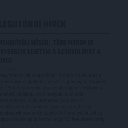
LEGUTÓBBI HÍREK
RENDKÍVÜLI HŐSÉG
TÖBB MÓDON IS
:
IGYEKSZIK SEGÍTENI A SZURKOLÓKAT A
DVSC
2026.08.06.
Nagy meccs vár csütörtökön 19 órától a Lokira és a
szurkolóira, csapatunk a dán FC Copenhagent fogadja
az UEFA Konferencia Liga selejtezőjében. Klubunk a
rendkívüli időjárási körülmények miatt több
intézkedésről is döntött a mai mérkőzésre
vonatkozóan. A stadion 6 pontján vízosztással
igyekszünk segíteni a szurkolók hidratációját, ehhez
kapcsolódóan az is fontos, hogy 0,5 liter űrtartalomig
[…]