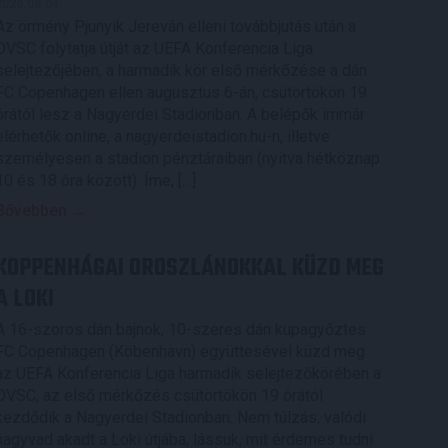
2026.08.04.
Az örmény Pjunyik Jereván elleni továbbjutás után a
DVSC folytatja útját az UEFA Konferencia Liga
selejtezőjében, a harmadik kör első mérkőzése a dán
FC Copenhagen ellen augusztus 6-án, csütörtökön 19
órától lesz a Nagyerdei Stadionban. A belépők immár
elérhetők online, a nagyerdeistadion.hu-n, illetve
személyesen a stadion pénztáraiban (nyitva hétköznap
10 és 18 óra között). Íme, […]
Bővebben →
KOPPENHÁGAI OROSZLÁNOKKAL KÜZD MEG
A LOKI
A 16-szoros dán bajnok, 10-szeres dán kupagyőztes
FC Copenhagen (Köbenhavn) együttesével küzd meg
az UEFA Konferencia Liga harmadik selejtezőkörében a
DVSC, az első mérkőzés csütörtökön 19 órától
kezdődik a Nagyerdei Stadionban. Nem túlzás, valódi
nagyvad akadt a Loki útjába, lássuk, mit érdemes tudni