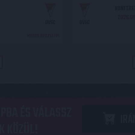
KONFEREN
2026.08.
DVSC
DVSC
MECCS RÉSZLETEI
PBA ÉS VÁLASSZ
IRÁ
K KÖZÜL!