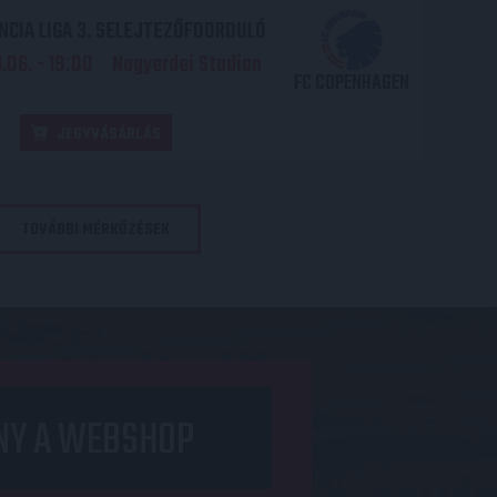
CIA LIGA 3. SELEJTEZŐFDORDULÓ
06. - 19
00
Nagyerdei Stadion
:
FC COPENHAGEN
JEGYVÁSÁRLÁS
TOVÁBBI MÉRKŐZÉSEK
NY A WEBSHOP