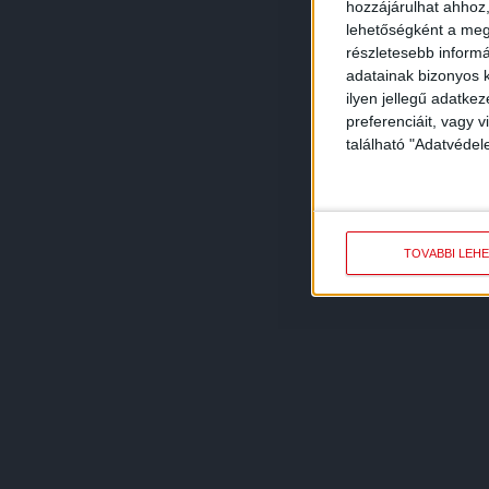
hozzájárulhat ahhoz,
lehetőségként a megf
részletesebb informác
adatainak bizonyos k
ilyen jellegű adatke
preferenciáit, vagy v
található "Adatvéde
TOVÁBBI LEH