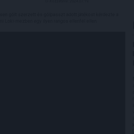
Közzétéve: 2024.07.19.
sen gólt szerzett és gólpasszt adott játékost kérdezte a
ni Loki-mezben egy ilyen rangos ellenfél ellen.