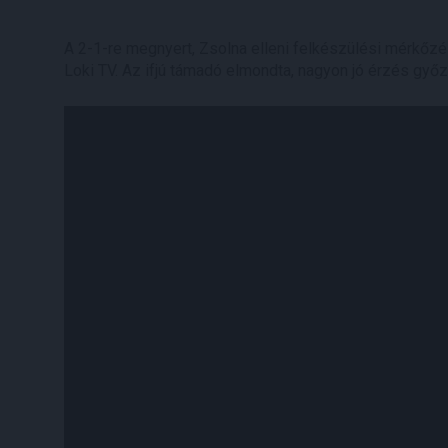
A 2-1-re megnyert, Zsolna elleni felkészülési mérkőzé
Loki TV. Az ifjú támadó elmondta, nagyon jó érzés győz