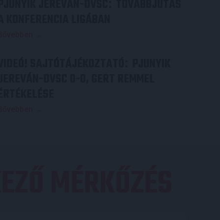
PJUNYIK JEREVÁN-DVSC
TOVÁBBJUTÁS
:
A KONFERENCIA LIGÁBAN
Bővebben →
VIDEÓ! SAJTÓTÁJÉKOZTATÓ
PJUNYIK
:
JEREVÁN-DVSC 0-0, GERT REMMEL
ÉRTÉKELÉSE
Bővebben →
EZŐ MÉRKŐZÉS