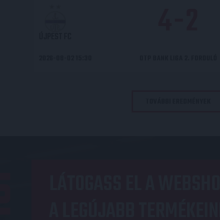
4
-
2
ÚJPEST FC
2026-08-02 15:30
OTP BANK LIGA 2. FORDULÓ
TOVÁBBI EREDMÉNYEK
OP
LÁTOGASS EL A WEBSHO
A LEGÚJABB TERMÉKEIN