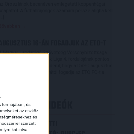
az Oroszlánok becenéven emlegetett koppenhágai
csapatról. A futballrajongók számára persze aligha kell
[…]
Bővebben →
AUGUSZTUS 16-ÁN FOGADJUK AZ ETO-T
A Magyar Labdarúgó Szövetség Versenybizottsága
elkészítette az OTP Bank Liga 4. fordulójának pontos
menetrendjét, melyből kiderül, hogy a DVSC augusztus
16-án, vasárnap 16.30 órától fogadja az ETO FC-t a
×
Nagyerdei Stadionban.
Bővebben →
a
LEGÚJABB VIDEÓK
k formájában, és
 amelyeket az eszköz
zönségmérésekhez és
VIDEÓ! MECCS ELŐTTI
ódszerrel szerzett
elyre kattintva
: