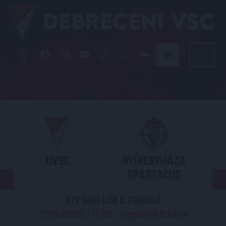
DVSC
NYÍREGYHÁZA
SPARTACUS
OTP BANK LIGA 3. FORDULÓ
2026.08.09. - 17
30
Nagyerdei Stadion
: