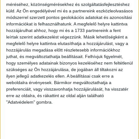
2026.08.07.
méréséhez, közönségmérésekhez és szolgáltatásfejlesztéshez
A DVSC-FC Copenhagen Konferencia Liga mérkőzés
küld.
Az Ön engedélyével mi és a partnereink eszközleolvasásos
örömteli eseménye volt, hogy sérüléséből felépülve
módszerrel szerzett pontos geolokációs adatokat és azonosítási
visszatért a pályára 22 éves szélsőnk, Vajda Botond.
információkat is felhasználhatunk. A megfelelő helyre kattintva
Játékosunkat a visszatérésről és a vasárnapi, Nyíregyháza
hozzájárulhat ahhoz, hogy mi és a 1733 partnereink a fent
elleni rangadóról is kérdeztük. – Nagyon örülök, hogy újra
leírtak szerint adatkezelést végezzünk. Másik lehetőségként a
pályára léphettem tétmeccsen, hiszen majdnem négy
megfelelő helyre kattintva elutasíthatja a hozzájárulást, vagy a
hozzájárulás megadása előtt részletesebb információkhoz
hónapot kellett kihagynom. Az is pozitívum, hogy egy ilyen
juthat, és megváltoztathatja beállításait.
Felhívjuk figyelmét,
erős ellenfél ellen játszhattam […]
hogy személyes adatainak bizonyos kezeléséhez nem feltétlenül
Bővebben →
szükséges az Ön hozzájárulása, de jogában áll tiltakozni az
ilyen jellegű adatkezelés ellen. A beállításai csak erre a
SZURKOLÓI INFORMÁCIÓK A DVSC-
weboldalra érvényesek. Bármikor megváltoztathatja a
preferenciáit, vagy visszavonhatja hozzájárulását, ha visszatér
NYÍREGYHÁZA RANGADÓRA
erre az oldalra, és rákattint az oldal alján található
"Adatvédelem" gombra.
A DVSC az OTP Bank Liga 3. fordulójában az ősi rivális
Nyíregyházát fogadja augusztus 9-én, vasárnap 17.30-kor a
Nagyerdei Stadionban. Nagy az érdeklődés, a találkozóra
megvásárolhatók a jegyek online, a
www.nagyerdeistadion.hu oldalon, illetve személyesen a
stadion pénztáraiban (nyitva hétköznap 10 és 18,