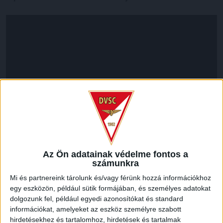
Az Ön adatainak védelme fontos a
LEGUTÓBBI HÍREK
számunkra
Mi és partnereink tárolunk és/vagy férünk hozzá információkhoz
egy eszközön, például sütik formájában, és személyes adatokat
VAJDA BOTOND
VASÁRNAP 100
:
dolgozunk fel, például egyedi azonosítókat és standard
SZÁZALÉKNÁL IS TÖBBET KELL BELEADNUNK
információkat, amelyeket az eszköz személyre szabott
hirdetésekhez és tartalomhoz, hirdetések és tartalmak