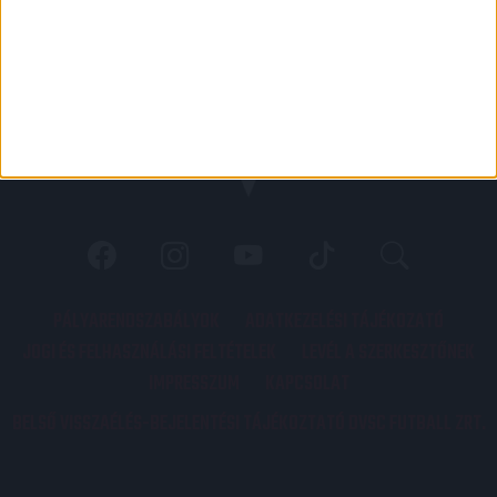
PÁLYARENDSZABÁLYOK
ADATKEZELÉSI TÁJÉKOZATÓ
JOGI ÉS FELHASZNÁLÁSI FELTÉTELEK
LEVÉL A SZERKESZTŐNEK
IMPRESSZUM
KAPCSOLAT
BELSŐ VISSZAÉLÉS-BEJELENTÉSI TÁJÉKOZTATÓ DVSC FUTBALL ZRT.