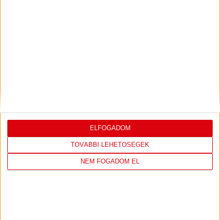
LEGUTÓBBI EREDMÉNY
DVSC
FC
ELFOGADOM
COPENHAGEN
TOVÁBBI LEHETŐSÉGEK
19
:
00
NEM FOGADOM EL
2026-08-
KONFERENCIA LIGA 3.
MECCS
06 19:00
SELEJTEZŐFDORDULÓ
RÉSZLETEI