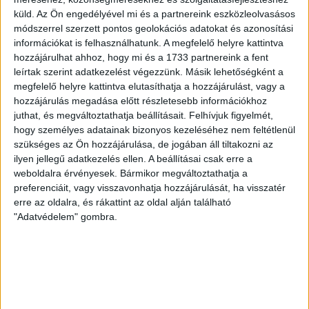
Copenhagen (Köbenhavn) együttesét fogadta a Loki
küld.
Az Ön engedélyével mi és a partnereink eszközleolvasásos
csütörtökön este az UEFA Konferencia Liga 3.
módszerrel szerzett pontos geolokációs adatokat és azonosítási
selejtezőkörének első mérkőzésén. A kezdőcsapatban ott
információkat is felhasználhatunk. A megfelelő helyre kattintva
volt többek között Szécsi Márk, Batik Bence és a DVSC-ben
hozzájárulhat ahhoz, hogy mi és a 1733 partnereink a fent
most debütáló Dénes Vilmos is. A találkozót a hőség dacára
leírtak szerint adatkezelést végezzünk. Másik lehetőségként a
mindkét gárda viszonylag […]
megfelelő helyre kattintva elutasíthatja a hozzájárulást, vagy a
Bővebben →
hozzájárulás megadása előtt részletesebb információkhoz
juthat, és megváltoztathatja beállításait.
Felhívjuk figyelmét,
hogy személyes adatainak bizonyos kezeléséhez nem feltétlenül
RENDKÍVÜLI HŐSÉG
TÖBB MÓDON IS
:
szükséges az Ön hozzájárulása, de jogában áll tiltakozni az
IGYEKSZIK SEGÍTENI A SZURKOLÓKAT A DVSC
ilyen jellegű adatkezelés ellen. A beállításai csak erre a
weboldalra érvényesek. Bármikor megváltoztathatja a
Nagy meccs vár csütörtökön 19 órától a Lokira és a
preferenciáit, vagy visszavonhatja hozzájárulását, ha visszatér
szurkolóira, csapatunk a dán FC Copenhagent fogadja az
erre az oldalra, és rákattint az oldal alján található
UEFA Konferencia Liga selejtezőjében. Klubunk a rendkívüli
"Adatvédelem" gombra.
időjárási körülmények miatt több intézkedésről is döntött a
mai mérkőzésre vonatkozóan. A stadion 6 pontján
vízosztással igyekszünk segíteni a szurkolók hidratációját,
ehhez kapcsolódóan az is fontos, hogy 0,5 liter űrtartalomig
[…]
Bővebben →