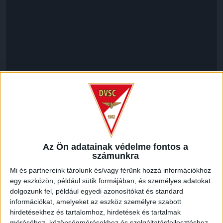
LEGUTÓBBI HÍREK
Az Ön adatainak védelme fontos a
számunkra
ÉRVÉNYESÜLT A PAPÍRFORMA
DVSC-FC
:
Mi és partnereink tárolunk és/vagy férünk hozzá információkhoz
COPENHAGEN 0-3
egy eszközön, például sütik formájában, és személyes adatokat
2026.08.06.
dolgozunk fel, például egyedi azonosítókat és standard
Az örmény Pjunyik Jereván búcsúztatása után a bombaerős,
információkat, amelyeket az eszköz személyre szabott
válogatottakkal teletűzdelt, dán rekordbajnok FC
hirdetésekhez és tartalomhoz, hirdetések és tartalmak
méréséhez, közönségmérésekhez és szolgáltatásfejlesztéshez