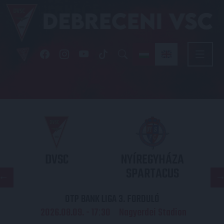
DVSC
NYÍREGYHÁZA
SPARTACUS
OTP BANK LIGA 3. FORDULÓ
2026.08.09. - 17
30
Nagyerdei Stadion
: