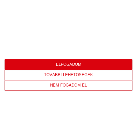
DVSC
FC
COPENHAGEN
ELFOGADOM
19
:
00
TOVÁBBI LEHETŐSÉGEK
NEM FOGADOM EL
2026-08-
KONFERENCIA LIGA 3.
MECCS
06 19:00
SELEJTEZŐFDORDULÓ
RÉSZLETEI
TOVÁBBI EREDMÉNYEK