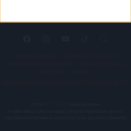
PÁLYARENDSZABÁLYOK
ADATKEZELÉSI TÁJÉKOZATÓ
JOGI ÉS FELHASZNÁLÁSI FELTÉTELEK
LEVÉL A SZERKESZTŐNEK
IMPRESSZUM
KAPCSOLAT
BELSŐ VISSZAÉLÉS-BEJELENTÉSI TÁJÉKOZTATÓ DVSC FUTBALL ZRT.
© 2026
DVSC Futball Zrt.
Minden jog fenntartva.
Az oldalon található írott és képi anyagok csak a forrás megjelölésével, internetes
felhasználás esetén élő hivatkozás elhelyezésével (forrás: dvsc.hu) használhatóak fel.