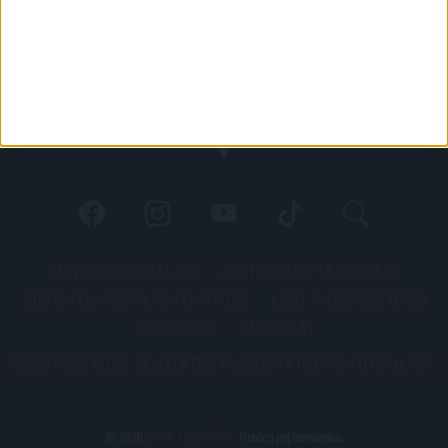
PÁLYARENDSZABÁLYOK
ADATKEZELÉSI TÁJÉKOZATÓ
JOGI ÉS FELHASZNÁLÁSI FELTÉTELEK
LEVÉL A SZERKESZTŐNEK
IMPRESSZUM
KAPCSOLAT
BELSŐ VISSZAÉLÉS-BEJELENTÉSI TÁJÉKOZTATÓ DVSC FUTBALL ZRT.
© 2026
DVSC Futball Zrt.
Minden jog fenntartva.