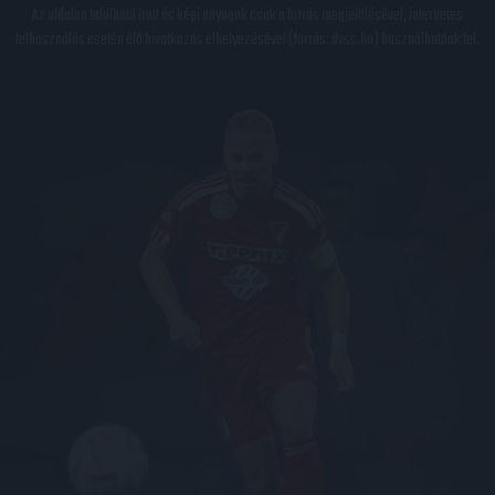
Az oldalon található írott és képi anyagok csak a forrás megjelölésével, internetes
felhasználás esetén élő hivatkozás elhelyezésével (forrás: dvsc.hu) használhatóak fel.