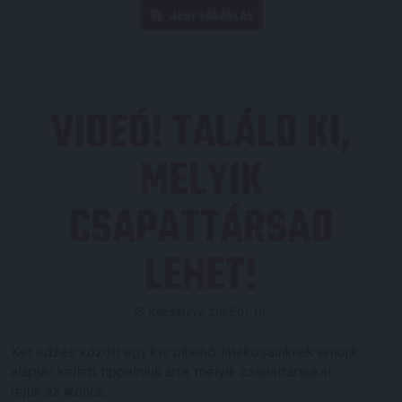
JEGYVÁSÁRLÁS
VIDEÓ! TALÁLD KI,
MELYIK
CSAPATTÁRSAD
LEHET!
Közzétéve: 2025.01.18.
Két edzés között egy kis pihenő: játékosainknak emojik
alapján kellett tippelniük arra, melyik csapattársukat
rejtik az ikonok.