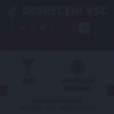
DVSC
NYÍREGYHÁZA
SPARTACUS
OTP BANK LIGA 3. FORDULÓ
2026.08.09. - 17
30
Nagyerdei Stadion
: