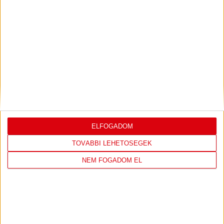
LEGUTÓBBI EREDMÉNY
DVSC
FC
COPENHAGEN
ELFOGADOM
TOVÁBBI LEHETŐSÉGEK
0
-
3
NEM FOGADOM EL
2026-08-
KONFERENCIA LIGA 3.
MECCS
06 19:00
SELEJTEZŐFDORDULÓ
RÉSZLETEI