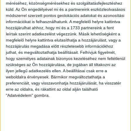
méréséhez, közönségmérésekhez és szolgáltatásfejlesztéshez
fogadta az NB III. Észak-keleti csoport 3. fordulójában, s
küld.
Az Ön engedélyével mi és a partnereink eszközleolvasásos
ezúttal nem tudott pontot szerezni. NB III. Észak-keleti
módszerrel szerzett pontos geolokációs adatokat és azonosítási
csoport, 3. forduló. DVSC II.-Füzesabony 1-2 (1-1). Pallag,
információkat is felhasználhatunk. A megfelelő helyre kattintva
200 néző, vezette: Oswald D. DVSC II.: Tuska – Myrtaj (Kiss
hozzájárulhat ahhoz, hogy mi és a 1733 partnereink a fent
M., 46.), Farkas T., Macsó (Lovas, 75.), Vincze T., Hermann
leírtak szerint adatkezelést végezzünk. Másik lehetőségként a
(Gyenti, […]
megfelelő helyre kattintva elutasíthatja a hozzájárulást, vagy a
Bővebben →
hozzájárulás megadása előtt részletesebb információkhoz
juthat, és megváltoztathatja beállításait.
Felhívjuk figyelmét,
hogy személyes adatainak bizonyos kezeléséhez nem feltétlenül
70 ÉVES LETT KEREKES GYÖRGY, A VALAHA
szükséges az Ön hozzájárulása, de jogában áll tiltakozni az
VOLT EGYIK LEGJOBB DEBRECENI CSATÁR
ilyen jellegű adatkezelés ellen. A beállításai csak erre a
weboldalra érvényesek. Bármikor megváltoztathatja a
Ma ünnepli 70. születésnapját Kerekes György. A debreceni
preferenciáit, vagy visszavonhatja hozzájárulását, ha visszatér
születésű támadó a debreceni Titászban, majd a DMTE-ben
erre az oldalra, és rákattint az oldal alján található
kezdte, később játszott Pécsen, az Újpestben, az FTC-ben
"Adatvédelem" gombra.
és a Videotonban is, ám pályafutása csúcspontját
egyértelműen a Lokiban töltött évek jelentették. A népszerű
Gurigának hihetetlen érzéke volt a játékhoz és a
gólszerzéshez, amit jól mutat, hogy a DMVSC-ben eltöltött
[…]