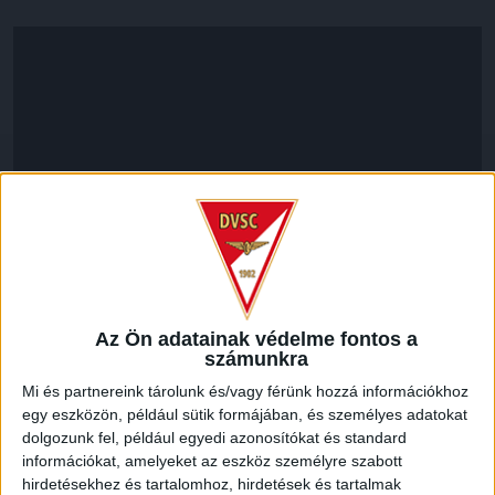
Az Ön adatainak védelme fontos a
LEGUTÓBBI HÍREK
számunkra
Mi és partnereink tárolunk és/vagy férünk hozzá információkhoz
egy eszközön, például sütik formájában, és személyes adatokat
KIKAPOTT A KIS LOKI
dolgozunk fel, például egyedi azonosítókat és standard
információkat, amelyeket az eszköz személyre szabott
2026.08.08.
hirdetésekhez és tartalomhoz, hirdetések és tartalmak
A DVSC II. szombaton Pallagon a Füzesabony gárdáját