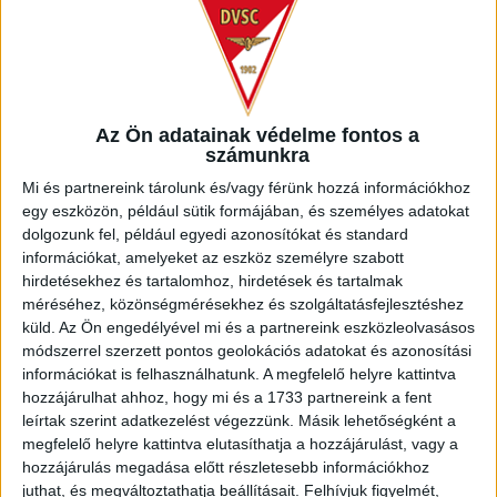
vagy! Azon szurkolóink között, akik ezt még dokumentálják
is a közösségi médiában a #dvscnapja hashtaggel, értékes
nyereményeket sorsolunk ki! Hajrá, Loki!
Az Ön adatainak védelme fontos a
számunkra
Mi és partnereink tárolunk és/vagy férünk hozzá információkhoz
egy eszközön, például sütik formájában, és személyes adatokat
dolgozunk fel, például egyedi azonosítókat és standard
információkat, amelyeket az eszköz személyre szabott
hirdetésekhez és tartalomhoz, hirdetések és tartalmak
méréséhez, közönségmérésekhez és szolgáltatásfejlesztéshez
küld.
Az Ön engedélyével mi és a partnereink eszközleolvasásos
módszerrel szerzett pontos geolokációs adatokat és azonosítási
információkat is felhasználhatunk. A megfelelő helyre kattintva
hozzájárulhat ahhoz, hogy mi és a 1733 partnereink a fent
LEGUTÓBBI HÍREK
leírtak szerint adatkezelést végezzünk. Másik lehetőségként a
megfelelő helyre kattintva elutasíthatja a hozzájárulást, vagy a
hozzájárulás megadása előtt részletesebb információkhoz
INFORMÁCIÓK A KOPPENHÁGÁBA UTAZÓ
juthat, és megváltoztathatja beállításait.
Felhívjuk figyelmét,