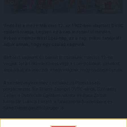
Vedd fel a mezt! Március 12. az 1902-ben alapított DVSC
születésnapja. Legyen ez a nap mostantól minden
évben a nemzetközi Loki-nap, az a nap, mikor tanújelét
adjuk annak, hogy egy család vagyunk.
Bárhol is vagyunk és bármit is csinálunk, március 12-én
vegyük fel a Loki-mezünket vagy a Loki-pólónkat, sálunkat,
sapkánkat, és jelezzük a nagyvilágnak, hogy összetartozunk.
A kezdeményezéshez csatlakozott Papp László
polgármester, Ike Thierry Zaengel DVSC-elnök, Szilvássy
Zoltán, a Debreceni Egyetem rektora és Bács Zoltán
kancellár, Lukács László, a Tankcsapda frontembere és
Sass Dániel gasztroblogger is.
Vedd fel a mezt, és légy büszke arra, hogy a DVSC drukkere