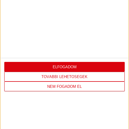
1
-
0
2026-08-09
OTP BANK LIGA 3.
MECCS
17:30
FORDULÓ
RÉSZLETEI
TOVÁBBI EREDMÉNYEK
ELFOGADOM
KÖVETKEZŐ MÉRKŐZÉS
TOVÁBBI LEHETŐSÉGEK
NEM FOGADOM EL
FC
DVSC