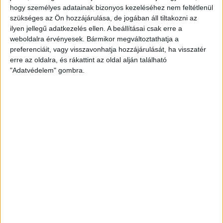
hogy személyes adatainak bizonyos kezeléséhez nem feltétlenül
SZURKOLÓKNAK
szükséges az Ön hozzájárulása, de jogában áll tiltakozni az
2026.08.10.
ilyen jellegű adatkezelés ellen. A beállításai csak erre a
A DVSC szerdán 18 órától Koppenhágában, az FC
weboldalra érvényesek. Bármikor megváltoztathatja a
Copenhagen (Köbenhavn) ellen lép pályára az UEFA
preferenciáit, vagy visszavonhatja hozzájárulását, ha visszatér
erre az oldalra, és rákattint az oldal alján található
Konferencia Liga harmadik selejtezőkörének második
"Adatvédelem" gombra.
mérkőzésén. Az itthoni vereség dacára hűséges szurkolóink
Dániába is elkísérik a csapatot, nekik szeretnénk néhány
információval segíteni. A találkozóra szóló belépőket
érdemes beszerezni online, a jegyek a következő linken
elérhetők: https://billet.fck.dk/Stadium?
eventId=8549&reservationId=145110&secretLinkKey=dd10
Itt összesen 1000 darab […]
Bővebben →
GYŐZELEM A RANGADÓN
DVSC-
:
NYÍREGYHÁZA 1-0
2026.08.09.