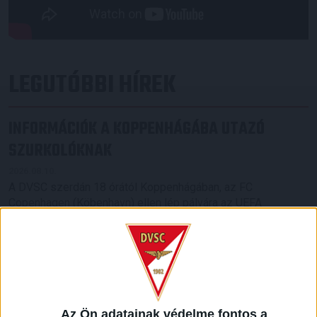
LEGUTÓBBI HÍREK
INFORMÁCIÓK A KOPPENHÁGÁBA UTAZÓ
SZURKOLÓKNAK
2026.08.10.
A DVSC szerdán 18 órától Koppenhágában, az FC
Copenhagen (Köbenhavn) ellen lép pályára az UEFA
Konferencia Liga harmadik selejtezőkörének második
mérkőzésén. Az itthoni vereség dacára hűséges szurkolóink
Dániába is elkísérik a csapatot, nekik szeretnénk néhány
információval segíteni. A találkozóra szóló belépőket
érdemes beszerezni online, a jegyek a következő linken
elérhetők: https://billet.fck.dk/Stadium?
eventId=8549&reservationId=145110&secretLinkKey=dd10
Az Ön adatainak védelme fontos a