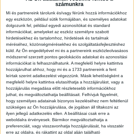
számunkra
Itt összesen 1000 darab […]
Bővebben →
Mi és partnereink tárolunk és/vagy férünk hozzá információkhoz
egy eszközön, például sütik formájában, és személyes adatokat
dolgozunk fel, például egyedi azonosítókat és standard
GYŐZELEM A RANGADÓN
DVSC-
:
információkat, amelyeket az eszköz személyre szabott
NYÍREGYHÁZA 1-0
hirdetésekhez és tartalomhoz, hirdetések és tartalmak
méréséhez, közönségmérésekhez és szolgáltatásfejlesztéshez
2026.08.09.
küld.
Az Ön engedélyével mi és a partnereink eszközleolvasásos
Hamisítatlan rangadóhangulatban lépett pályára a DVSC az
módszerrel szerzett pontos geolokációs adatokat és azonosítási
OTP Bank Liga 3. fordulójában, hiszen vasárnap délután az
információkat is felhasználhatunk. A megfelelő helyre kattintva
ősi rivális Nyíregyházát fogadta. A kezdőcsapatban helyet
hozzájárulhat ahhoz, hogy mi és a 1733 partnereink a fent
kapott az ifjú, saját nevelésű Sain Balázs is, a
leírtak szerint adatkezelést végezzünk. Másik lehetőségként a
támadószekcióban Szendrei Ákost Dzsudzsák Balázs,
megfelelő helyre kattintva elutasíthatja a hozzájárulást, vagy a
illetve a két szélről Dénes Vilmos és Cibla Flórián
hozzájárulás megadása előtt részletesebb információkhoz
juthat, és megváltoztathatja beállításait.
Felhívjuk figyelmét,
támogatta. A mérkőzés jó iramban kezdődött, mindkét gárda
hogy személyes adatainak bizonyos kezeléséhez nem feltétlenül
jelentkezett […]
szükséges az Ön hozzájárulása, de jogában áll tiltakozni az
Bővebben →
ilyen jellegű adatkezelés ellen. A beállításai csak erre a
weboldalra érvényesek. Bármikor megváltoztathatja a
KIKAPOTT A KIS LOKI
preferenciáit, vagy visszavonhatja hozzájárulását, ha visszatér
erre az oldalra, és rákattint az oldal alján található