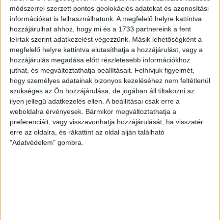
módszerrel szerzett pontos geolokációs adatokat és azonosítási
információkat is felhasználhatunk. A megfelelő helyre kattintva
KIKAPOTT A KIS LOKI
hozzájárulhat ahhoz, hogy mi és a 1733 partnereink a fent
leírtak szerint adatkezelést végezzünk. Másik lehetőségként a
2026.08.08.
megfelelő helyre kattintva elutasíthatja a hozzájárulást, vagy a
A DVSC II. szombaton Pallagon a Füzesabony gárdáját
hozzájárulás megadása előtt részletesebb információkhoz
fogadta az NB III. Észak-keleti csoport 3. fordulójában, s
juthat, és megváltoztathatja beállításait.
Felhívjuk figyelmét,
ezúttal nem tudott pontot szerezni. NB III. Észak-keleti
hogy személyes adatainak bizonyos kezeléséhez nem feltétlenül
csoport, 3. forduló. DVSC II.-Füzesabony 1-2 (1-1). Pallag,
szükséges az Ön hozzájárulása, de jogában áll tiltakozni az
200 néző, vezette: Oswald D. DVSC II.: Tuska – Myrtaj (Kiss
ilyen jellegű adatkezelés ellen. A beállításai csak erre a
M., 46.), Farkas T., Macsó (Lovas, 75.), Vincze T., Hermann
weboldalra érvényesek. Bármikor megváltoztathatja a
(Gyenti, […]
preferenciáit, vagy visszavonhatja hozzájárulását, ha visszatér
Bővebben →
erre az oldalra, és rákattint az oldal alján található
"Adatvédelem" gombra.
70 ÉVES LETT KEREKES GYÖRGY, A VALAHA
VOLT EGYIK LEGJOBB DEBRECENI CSATÁR
Ma ünnepli 70. születésnapját Kerekes György. A debreceni
születésű támadó a debreceni Titászban, majd a DMTE-ben
kezdte, később játszott Pécsen, az Újpestben, az FTC-ben