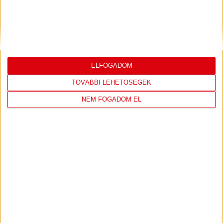
DVSC
NYÍREGYHÁZA
SPARTACUS
1
-
0
ELFOGADOM
2026-08-09
OTP BANK LIGA 3.
MECCS
TOVÁBBI LEHETŐSÉGEK
17:30
FORDULÓ
RÉSZLETEI
NEM FOGADOM EL
TOVÁBBI EREDMÉNYEK
KÖVETKEZŐ MÉRKŐZÉS