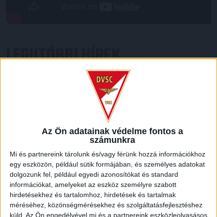
LEGUTÓBBI HÍREK
GYŐZELEM A RANGADÓN
DVSC-
:
NYÍREGYHÁZA 1-0
2026.08.09.
Hamisítatlan rangadóhangulatban lépett pályára a DVSC az
Az Ön adatainak védelme fontos a
OTP Bank Liga 3. fordulójában, hiszen vasárnap délután az
számunkra
ősi rivális Nyíregyházát fogadta. A kezdőcsapatban helyet
Mi és partnereink tárolunk és/vagy férünk hozzá információkhoz
kapott az ifjú, saját nevelésű Sain Balázs is, a
egy eszközön, például sütik formájában, és személyes adatokat
támadószekcióban Szendrei Ákost Dzsudzsák Balázs,
dolgozunk fel, például egyedi azonosítókat és standard
illetve a két szélről Dénes Vilmos és Cibla Flórián
információkat, amelyeket az eszköz személyre szabott
támogatta. A mérkőzés jó iramban kezdődött, mindkét gárda
hirdetésekhez és tartalomhoz, hirdetések és tartalmak
jelentkezett […]
méréséhez, közönségmérésekhez és szolgáltatásfejlesztéshez
Bővebben →
küld.
Az Ön engedélyével mi és a partnereink eszközleolvasásos