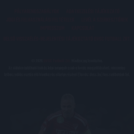
PÁLYARENDSZABÁLYOK
ADATKEZELÉSI TÁJÉKOZATÓ
JOGI ÉS FELHASZNÁLÁSI FELTÉTELEK
LEVÉL A SZERKESZTŐNEK
IMPRESSZUM
KAPCSOLAT
BELSŐ VISSZAÉLÉS-BEJELENTÉSI TÁJÉKOZTATÓ DVSC FUTBALL ZRT.
© 2026
DVSC Futball Zrt.
Minden jog fenntartva.
Az oldalon található írott és képi anyagok csak a forrás megjelölésével, internetes
felhasználás esetén élő hivatkozás elhelyezésével (forrás: dvsc.hu) használhatóak fel.