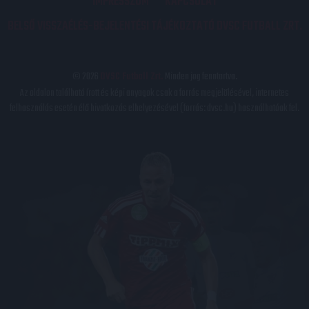
IMPRESSZUM
KAPCSOLAT
BELSŐ VISSZAÉLÉS-BEJELENTÉSI TÁJÉKOZTATÓ DVSC FUTBALL ZRT.
© 2026
DVSC Futball Zrt.
Minden jog fenntartva.
Az oldalon található írott és képi anyagok csak a forrás megjelölésével, internetes
felhasználás esetén élő hivatkozás elhelyezésével (forrás: dvsc.hu) használhatóak fel.