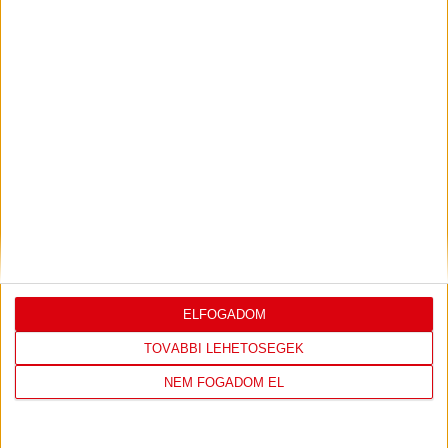
KONFERENCIA LIGÁBAN
Bővebben →
LEGUTÓBBI EREDMÉNY
ELFOGADOM
DVSC
FC
TOVÁBBI LEHETŐSÉGEK
COPENHAGEN
NEM FOGADOM EL