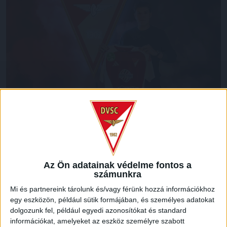
További fejlődése érdekében – a tavaszi idényhez
hasonlóan – kölcsönben a következő szezont is az NB II-es
Mezőkövesd együttesében tölti a DVSC 19 éves
középpályása, Vidnyánszky Mátyás. A fiatal játékos
Az Ön adatainak védelme fontos a
tavasszal 7 mérkőzésen lépett pályára a Mezőkövesdben,
számunkra
egy gólt is szerzett. Vidnyánszky Mátyásnak sok sikert
Mi és partnereink tárolunk és/vagy férünk hozzá információkhoz
kívánunk!
egy eszközön, például sütik formájában, és személyes adatokat
dolgozunk fel, például egyedi azonosítókat és standard
LEGUTÓBBI HÍREK
információkat, amelyeket az eszköz személyre szabott