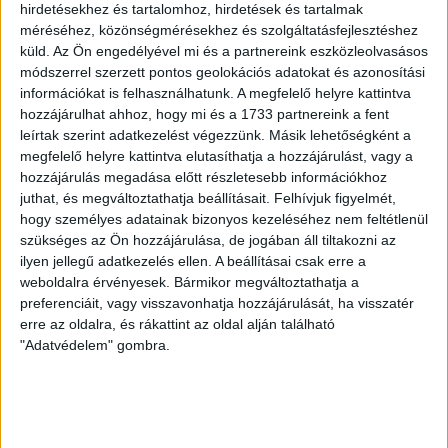
hirdetésekhez és tartalomhoz, hirdetések és tartalmak
méréséhez, közönségmérésekhez és szolgáltatásfejlesztéshez
VAJDA BOTOND
VASÁRNAP 100
:
küld.
Az Ön engedélyével mi és a partnereink eszközleolvasásos
módszerrel szerzett pontos geolokációs adatokat és azonosítási
SZÁZALÉKNÁL IS TÖBBET KELL BELEADNUNK
információkat is felhasználhatunk. A megfelelő helyre kattintva
2026.08.07.
hozzájárulhat ahhoz, hogy mi és a 1733 partnereink a fent
A DVSC-FC Copenhagen Konferencia Liga mérkőzés
leírtak szerint adatkezelést végezzünk. Másik lehetőségként a
örömteli eseménye volt, hogy sérüléséből felépülve
megfelelő helyre kattintva elutasíthatja a hozzájárulást, vagy a
hozzájárulás megadása előtt részletesebb információkhoz
visszatért a pályára 22 éves szélsőnk, Vajda Botond.
juthat, és megváltoztathatja beállításait.
Felhívjuk figyelmét,
Játékosunkat a visszatérésről és a vasárnapi, Nyíregyháza
hogy személyes adatainak bizonyos kezeléséhez nem feltétlenül
elleni rangadóról is kérdeztük. – Nagyon örülök, hogy újra
szükséges az Ön hozzájárulása, de jogában áll tiltakozni az
pályára léphettem tétmeccsen, hiszen majdnem négy
ilyen jellegű adatkezelés ellen. A beállításai csak erre a
hónapot kellett kihagynom. Az is pozitívum, hogy egy ilyen
weboldalra érvényesek. Bármikor megváltoztathatja a
erős ellenfél ellen játszhattam […]
preferenciáit, vagy visszavonhatja hozzájárulását, ha visszatér
Bővebben →
erre az oldalra, és rákattint az oldal alján található
"Adatvédelem" gombra.
SZURKOLÓI INFORMÁCIÓK A DVSC-
NYÍREGYHÁZA RANGADÓRA
A DVSC az OTP Bank Liga 3. fordulójában az ősi rivális