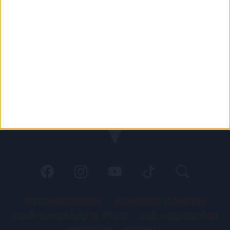
PÁLYARENDSZABÁLYOK
ADATKEZELÉSI TÁJÉKOZATÓ
JOGI ÉS FELHASZNÁLÁSI FELTÉTELEK
LEVÉL A SZERKESZTŐNEK