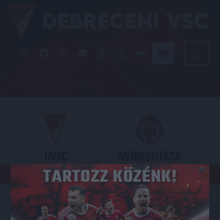
DVSC
NYÍREGYHÁZA
×
SPARTACUS
OTP BANK LIGA 3. FORDULÓ
2026.08.09. - 17
30
Nagyerdei Stadion
: