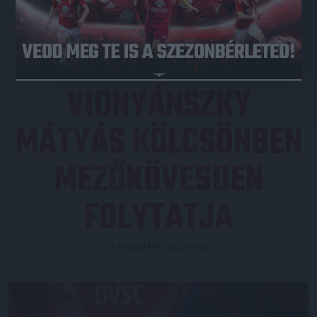
JEGYVÁSÁRLÁS
VIDNYÁNSZKY
MÁTYÁS KÖLCSÖNBEN
MEZŐKÖVESDEN
FOLYTATJA
Közzétéve: 2025.06.30.