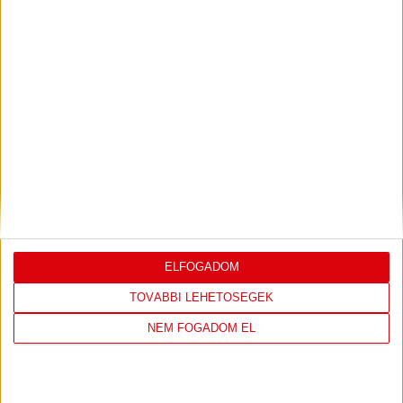
Bővebben →
LEGUTÓBBI EREDMÉNY
ELFOGADOM
DVSC
NYÍREGYHÁZA
TOVÁBBI LEHETŐSÉGEK
SPARTACUS
NEM FOGADOM EL
1
-
0