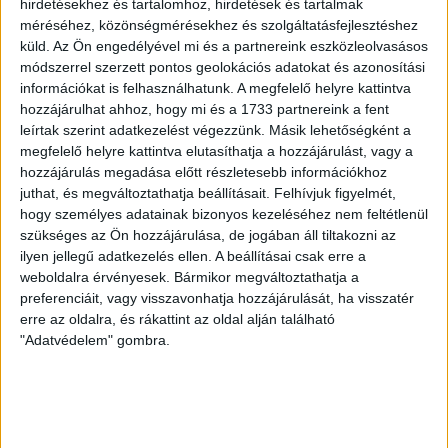
hirdetésekhez és tartalomhoz, hirdetések és tartalmak
GYŐZELEM A RANGADÓN
DVSC-
:
méréséhez, közönségmérésekhez és szolgáltatásfejlesztéshez
NYÍREGYHÁZA 1-0
küld.
Az Ön engedélyével mi és a partnereink eszközleolvasásos
módszerrel szerzett pontos geolokációs adatokat és azonosítási
2026.08.09.
információkat is felhasználhatunk. A megfelelő helyre kattintva
Hamisítatlan rangadóhangulatban lépett pályára a DVSC az
hozzájárulhat ahhoz, hogy mi és a 1733 partnereink a fent
OTP Bank Liga 3. fordulójában, hiszen vasárnap délután az
leírtak szerint adatkezelést végezzünk. Másik lehetőségként a
ősi rivális Nyíregyházát fogadta. A kezdőcsapatban helyet
megfelelő helyre kattintva elutasíthatja a hozzájárulást, vagy a
kapott az ifjú, saját nevelésű Sain Balázs is, a
hozzájárulás megadása előtt részletesebb információkhoz
támadószekcióban Szendrei Ákost Dzsudzsák Balázs,
juthat, és megváltoztathatja beállításait.
Felhívjuk figyelmét,
illetve a két szélről Dénes Vilmos és Cibla Flórián
hogy személyes adatainak bizonyos kezeléséhez nem feltétlenül
támogatta. A mérkőzés jó iramban kezdődött, mindkét gárda
szükséges az Ön hozzájárulása, de jogában áll tiltakozni az
jelentkezett […]
ilyen jellegű adatkezelés ellen. A beállításai csak erre a
weboldalra érvényesek. Bármikor megváltoztathatja a
Bővebben →
preferenciáit, vagy visszavonhatja hozzájárulását, ha visszatér
erre az oldalra, és rákattint az oldal alján található
KIKAPOTT A KIS LOKI
"Adatvédelem" gombra.
2026.08.08.
A DVSC II. szombaton Pallagon a Füzesabony gárdáját
fogadta az NB III. Észak-keleti csoport 3. fordulójában, s
ezúttal nem tudott pontot szerezni. NB III. Észak-keleti