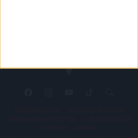
PÁLYARENDSZABÁLYOK
ADATKEZELÉSI TÁJÉKOZATÓ
JOGI ÉS FELHASZNÁLÁSI FELTÉTELEK
LEVÉL A SZERKESZTŐNEK
IMPRESSZUM
KAPCSOLAT