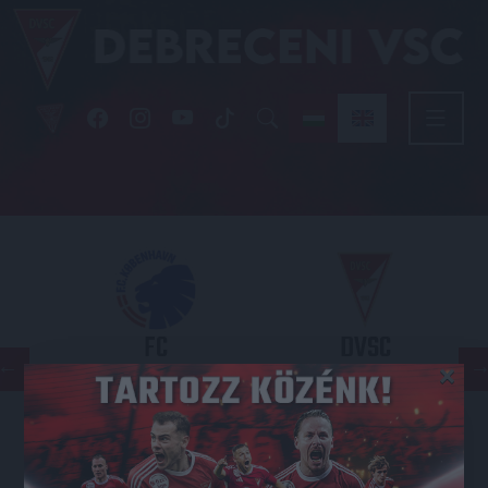
FC
DVSC
×
COPENHAGEN
KONFERENCIA LIGA 3. SELEJTEZŐFORDULÓ
2026.08.12. - 18
00
Parken Stadium
: