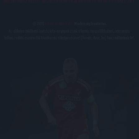
BELSŐ VISSZAÉLÉS-BEJELENTÉSI TÁJÉKOZTATÓ DVSC FUTBALL ZRT.
© 2026
DVSC Futball Zrt.
Minden jog fenntartva.
Az oldalon található írott és képi anyagok csak a forrás megjelölésével, internetes
felhasználás esetén élő hivatkozás elhelyezésével (forrás: dvsc.hu) használhatóak fel.