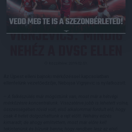
VIGNJEVICS
MINDIG
:
NEHÉZ A DVSC ELLEN
Közzétéve: 2019.02.01.
Az Újpest elleni bajnoki mérkőzéssel kapcsolatban
ellenfelünk vezetőedzője, Nebojsa Vignjevic is nyilatkozott.
–
A felkészülés már mögöttünk van, most már a hétvégi
mérkőzésre koncentrálunk. Visszatérve jobb is lehetett volna,
összességében rövid volt, első alkalommal fordult elő, hogy
csak 4 hetet dolgozhattunk a rajt előtt. Néhány edzés
kimaradt, de ahogy említettem, most már előre kell
tekintenünk és bízunk benne, hogy rendben lesz az első