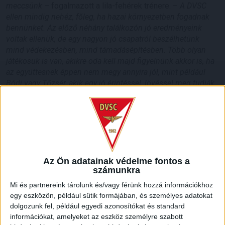
meccsünk –
fogalmazott a lila-fehérek trénere. –
A DVSC
ellen mindig nehéz, főleg, ha hazai környezetben fogadnak
bennünket. Az előző néhány találkozón jó eredményeink
voltak ellenük, de egy nagyon jó csapatról beszélhetünk
mind védekezésben, mind támadásépítésben. Több olyan
játékosuk is van, akikre oda kell majd figyelnünk akkor is, ha
az együttesnek éppen nem megy annyira jól, mint például
Bódi vagy Tőzsér, akik egy jó érintéssel, lövéssel meg tudják
változtatni az összecsapás képét. Rendkívül óvatosnak kell
lennünk és 90 percen keresztül kell majd fókuszálnunk a
mérkőzésre, ugyanakkor meg kell próbálnunk a saját
játékunkat megvalósítani és ahogy mondtam, emellett
figyelni néhány debreceni futballistára –
zárta szavait
Nebojsa Vignjevics.
Az Ön adatainak védelme fontos a
számunkra
HB
Mi és partnereink tárolunk és/vagy férünk hozzá információkhoz
LEGUTÓBBI HÍREK
egy eszközön, például sütik formájában, és személyes adatokat
dolgozunk fel, például egyedi azonosítókat és standard
információkat, amelyeket az eszköz személyre szabott