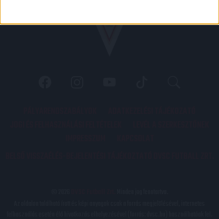
PÁLYARENDSZABÁLYOK
ADATKEZELÉSI TÁJÉKOZATÓ
JOGI ÉS FELHASZNÁLÁSI FELTÉTELEK
LEVÉL A SZERKESZTŐNEK
IMPRESSZUM
KAPCSOLAT
BELSŐ VISSZAÉLÉS-BEJELENTÉSI TÁJÉKOZTATÓ DVSC FUTBALL ZRT.
© 2026
DVSC Futball Zrt.
Minden jog fenntartva.
Az oldalon található írott és képi anyagok csak a forrás megjelölésével, internetes
felhasználás esetén élő hivatkozás elhelyezésével (forrás: dvsc.hu) használhatóak fel.