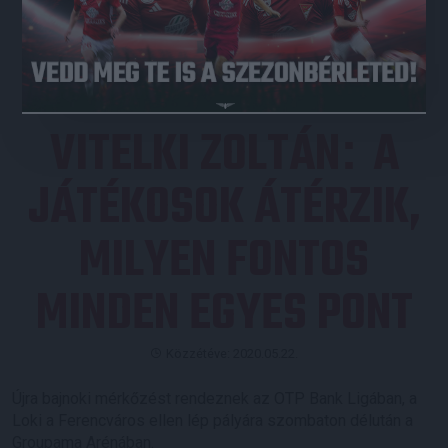
JEGYVÁSÁRLÁS
VITELKI ZOLTÁN
A
:
JÁTÉKOSOK ÁTÉRZIK,
MILYEN FONTOS
MINDEN EGYES PONT
Közzétéve: 2020.05.22.
Újra bajnoki mérkőzést rendeznek az OTP Bank Ligában, a
Loki a Ferencváros ellen lép pályára szombaton délután a
Groupama Arénában.