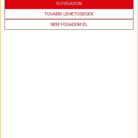
LEGUTÓBBI EREDMÉNY
ELFOGADOM
TOVÁBBI LEHETŐSÉGEK
NEM FOGADOM EL
DVSC
FC
COPENHAGEN
0
-
3
2026-08-
KONFERENCIA LIGA 3.
MECCS
06 19:00
SELEJTEZŐFDORDULÓ
RÉSZLETEI