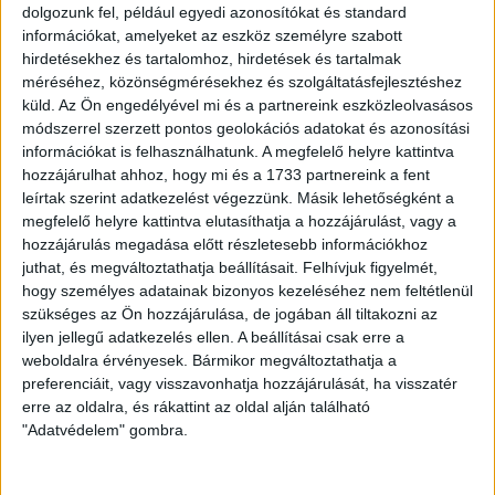
dolgozunk fel, például egyedi azonosítókat és standard
finomításról szólt, igyekeztünk azokra a kiélezett szituációkra
információkat, amelyeket az eszköz személyre szabott
kihegyezni a feladatokat, amelyeket a Ferencváros ellen
hirdetésekhez és tartalomhoz, hirdetések és tartalmak
szeretnénk megvalósítani. Éles meccsre számítok, de ha azt
méréséhez, közönségmérésekhez és szolgáltatásfejlesztéshez
az agresszivitást és hozzáállást mutatjuk, melyet a legutóbbi
küld.
Az Ön engedélyével mi és a partnereink eszközleolvasásos
idegenbeli, zöld-fehérek elleni bajnokinkon, illetve ha még
módszerrel szerzett pontos geolokációs adatokat és azonosítási
magasabb szintű koncentrációval és a hibaszázalékok
információkat is felhasználhatunk. A megfelelő helyre kattintva
csökkentésével futballozunk, alkalmasak leszünk rá, hogy
hozzájárulhat ahhoz, hogy mi és a 1733 partnereink a fent
pontot tudjunk szerezni akár az FTC ellen is.
leírtak szerint adatkezelést végezzünk. Másik lehetőségként a
megfelelő helyre kattintva elutasíthatja a hozzájárulást, vagy a
LEGUTÓBBI HÍREK
hozzájárulás megadása előtt részletesebb információkhoz
juthat, és megváltoztathatja beállításait.
Felhívjuk figyelmét,
hogy személyes adatainak bizonyos kezeléséhez nem feltétlenül
70 ÉVES LETT KEREKES GYÖRGY, A VALAHA
szükséges az Ön hozzájárulása, de jogában áll tiltakozni az
ilyen jellegű adatkezelés ellen. A beállításai csak erre a
VOLT EGYIK LEGJOBB DEBRECENI CSATÁR
weboldalra érvényesek. Bármikor megváltoztathatja a
preferenciáit, vagy visszavonhatja hozzájárulását, ha visszatér
2026.08.08.
erre az oldalra, és rákattint az oldal alján található
Ma ünnepli 70. születésnapját Kerekes György. A debreceni
"Adatvédelem" gombra.
születésű támadó a debreceni Titászban, majd a DMTE-ben
kezdte, később játszott Pécsen, az Újpestben, az FTC-ben
és a Videotonban is, ám pályafutása csúcspontját