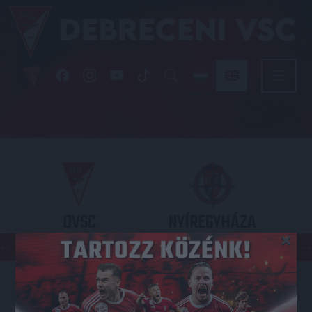
DVSC
NYÍREGYHÁZA
×
SPARTACUS
OTP BANK LIGA 3. FORDULÓ
2026.08.09. - 17
30
Nagyerdei Stadion
: