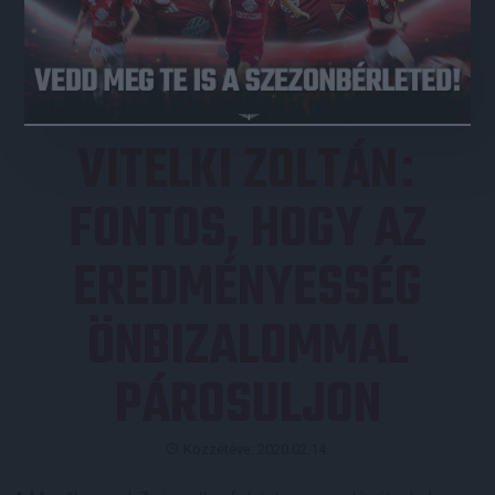
JEGYVÁSÁRLÁS
VITELKI ZOLTÁN
:
FONTOS, HOGY AZ
EREDMÉNYESSÉG
ÖNBIZALOMMAL
PÁROSULJON
Közzétéve: 2020.02.14.