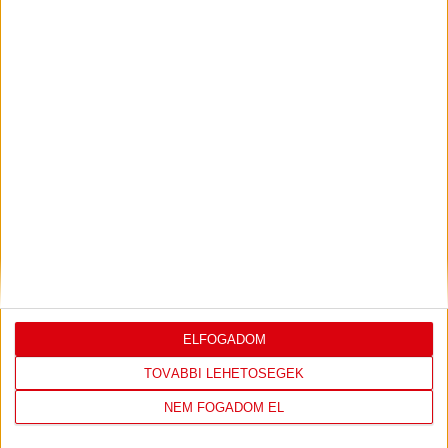
PJUNYIK JEREVÁN-DVSC
TOVÁBBJUTÁS A
:
KONFERENCIA LIGÁBAN
Bővebben →
LEGUTÓBBI EREDMÉNY
ELFOGADOM
TOVÁBBI LEHETŐSÉGEK
DVSC
FC
NEM FOGADOM EL
COPENHAGEN