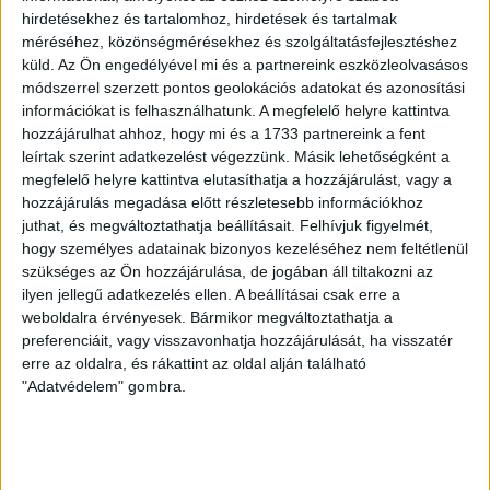
hirdetésekhez és tartalomhoz, hirdetések és tartalmak
LEGUTÓBBI HÍREK
méréséhez, közönségmérésekhez és szolgáltatásfejlesztéshez
küld.
Az Ön engedélyével mi és a partnereink eszközleolvasásos
módszerrel szerzett pontos geolokációs adatokat és azonosítási
VAJDA BOTOND
VASÁRNAP 100
:
információkat is felhasználhatunk. A megfelelő helyre kattintva
hozzájárulhat ahhoz, hogy mi és a 1733 partnereink a fent
SZÁZALÉKNÁL IS TÖBBET KELL BELEADNUNK
leírtak szerint adatkezelést végezzünk. Másik lehetőségként a
2026.08.07.
megfelelő helyre kattintva elutasíthatja a hozzájárulást, vagy a
A DVSC-FC Copenhagen Konferencia Liga mérkőzés
hozzájárulás megadása előtt részletesebb információkhoz
örömteli eseménye volt, hogy sérüléséből felépülve
juthat, és megváltoztathatja beállításait.
Felhívjuk figyelmét,
visszatért a pályára 22 éves szélsőnk, Vajda Botond.
hogy személyes adatainak bizonyos kezeléséhez nem feltétlenül
szükséges az Ön hozzájárulása, de jogában áll tiltakozni az
Játékosunkat a visszatérésről és a vasárnapi, Nyíregyháza
ilyen jellegű adatkezelés ellen. A beállításai csak erre a
elleni rangadóról is kérdeztük. – Nagyon örülök, hogy újra
weboldalra érvényesek. Bármikor megváltoztathatja a
pályára léphettem tétmeccsen, hiszen majdnem négy
preferenciáit, vagy visszavonhatja hozzájárulását, ha visszatér
hónapot kellett kihagynom. Az is pozitívum, hogy egy ilyen
erre az oldalra, és rákattint az oldal alján található
erős ellenfél ellen játszhattam […]
"Adatvédelem" gombra.
Bővebben →
SZURKOLÓI INFORMÁCIÓK A DVSC-