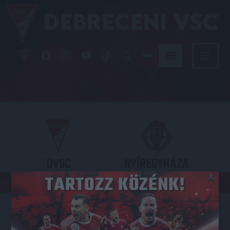
DVSC
NYÍREGYHÁZA
×
SPARTACUS
OTP BANK LIGA 3. FORDULÓ
2026.08.09. - 17
30
Nagyerdei Stadion
: