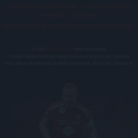
JOGI ÉS FELHASZNÁLÁSI FELTÉTELEK
LEVÉL A SZERKESZTŐNEK
IMPRESSZUM
KAPCSOLAT
BELSŐ VISSZAÉLÉS-BEJELENTÉSI TÁJÉKOZTATÓ DVSC FUTBALL ZRT.
© 2026
DVSC Futball Zrt.
Minden jog fenntartva.
Az oldalon található írott és képi anyagok csak a forrás megjelölésével, internetes
felhasználás esetén élő hivatkozás elhelyezésével (forrás: dvsc.hu) használhatóak fel.