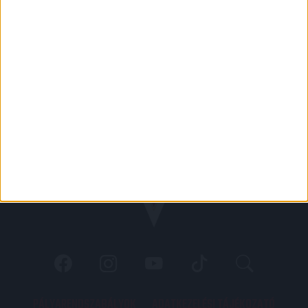
PÁLYARENDSZABÁLYOK
ADATKEZELÉSI TÁJÉKOZATÓ