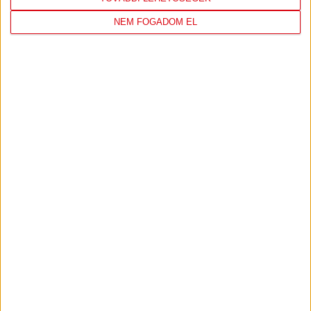
NEM FOGADOM EL
DVSC
FC
COPENHAGEN
19
:
00
2026-08-
KONFERENCIA LIGA 3.
MECCS
06 19:00
SELEJTEZŐFDORDULÓ
RÉSZLETEI
TOVÁBBI EREDMÉNYEK