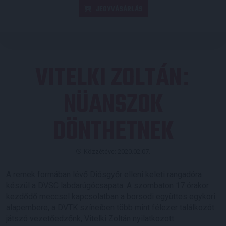
JEGYVÁSÁRLÁS
VITELKI ZOLTÁN
:
NÜANSZOK
DÖNTHETNEK
Közzétéve: 2020.02.07.
A remek formában lévő Diósgyőr elleni keleti rangadóra
készül a DVSC labdarúgócsapata. A szombaton 17 órakor
kezdődő meccsel kapcsolatban a borsodi együttes egykori
alapembere, a DVTK színeíben több mint félezer találkozót
játszó vezetőedzőnk, Vitelki Zoltán nyilatkozott.