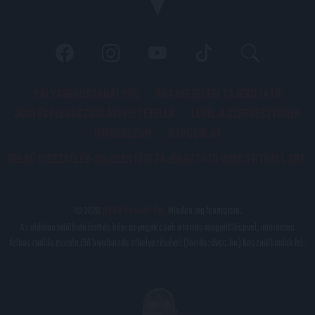
PÁLYARENDSZABÁLYOK
ADATKEZELÉSI TÁJÉKOZATÓ
JOGI ÉS FELHASZNÁLÁSI FELTÉTELEK
LEVÉL A SZERKESZTŐNEK
IMPRESSZUM
KAPCSOLAT
BELSŐ VISSZAÉLÉS-BEJELENTÉSI TÁJÉKOZTATÓ DVSC FUTBALL ZRT.
© 2026
DVSC Futball Zrt.
Minden jog fenntartva.
Az oldalon található írott és képi anyagok csak a forrás megjelölésével, internetes
felhasználás esetén élő hivatkozás elhelyezésével (forrás: dvsc.hu) használhatóak fel.