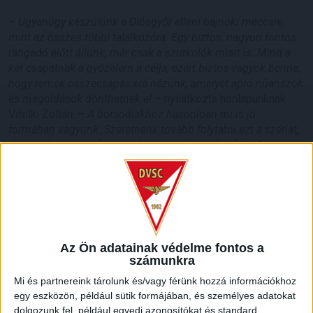
–
Ugyanúgy készülünk a Diósgyőr elleni bajnoki meccsre,
mint az összes többi találkozóra. Egy biztos, nagyon fontos
rangadó előtt állunk, már csak a szurkolók miatt is. Mind a
két csapatnak a győzelem a célja, ezért biztos vagyok benne,
hogy remek összecsapás elé nézünk, amelyet apró nüanszok
és megoldások dönthetnek el –
nyilatkozta honlapunknak
Vitelki Zoltán. –
A borsodiakhoz hasonlóan mi is jó
formában vagyunk. Szeretnénk tovább folytatni ezt a szériát,
de természetesen figyelembe vesszük az ellenfél erősségeit.
Tele vannak önbizalommal, de mi is hasonló reményekben
lépünk pályára. Nagyon bízom benne, a szurkolóink
elkísérnek bennünket, mert biztosan mondhatom, hogy a
játékosaim mindent megtesznek a három pontért.
A Loki eddig még nyeretlen a DVTK új létesítményében.
Az Ön adatainak védelme fontos a
Vitelki Zoltán arról is beszélt, szerinte mi kellhet ahhoz,
számunkra
hogy megtörjön a rossz széria.
Mi és partnereink tárolunk és/vagy férünk hozzá információkhoz
egy eszközön, például sütik formájában, és személyes adatokat
–
Elsősorban hit és önbizalom, ami szerencsére megvan.
dolgozunk fel, például egyedi azonosítókat és standard