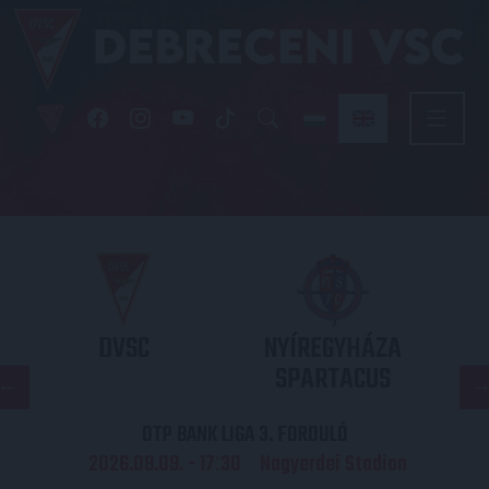
DVSC
NYÍREGYHÁZA
SPARTACUS
OTP BANK LIGA 3. FORDULÓ
2026.08.09. - 17
30
Nagyerdei Stadion
: