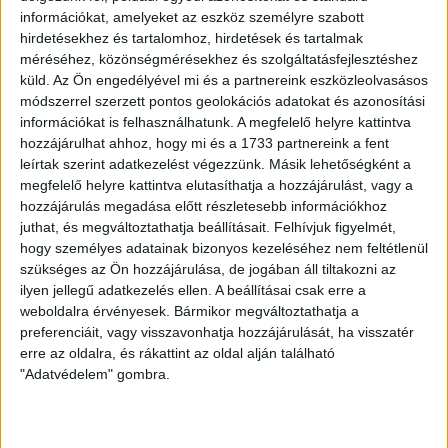
Fontos, hogy a labdarúgók tudják, mi az, amit hozzá kell
információkat, amelyeket az eszköz személyre szabott
tenni a játékhoz. Emellett kiemelném a győztes mentalitást,
hirdetésekhez és tartalomhoz, hirdetések és tartalmak
ami eddig is jellemzett bennünket, de még
méréséhez, közönségmérésekhez és szolgáltatásfejlesztéshez
kihangsúlyozottabb kell, hogy legyen.
küld.
Az Ön engedélyével mi és a partnereink eszközleolvasásos
módszerrel szerzett pontos geolokációs adatokat és azonosítási
HB
információkat is felhasználhatunk. A megfelelő helyre kattintva
hozzájárulhat ahhoz, hogy mi és a 1733 partnereink a fent
LEGUTÓBBI HÍREK
leírtak szerint adatkezelést végezzünk. Másik lehetőségként a
megfelelő helyre kattintva elutasíthatja a hozzájárulást, vagy a
hozzájárulás megadása előtt részletesebb információkhoz
juthat, és megváltoztathatja beállításait.
Felhívjuk figyelmét,
VAJDA BOTOND
VASÁRNAP 100
:
hogy személyes adatainak bizonyos kezeléséhez nem feltétlenül
SZÁZALÉKNÁL IS TÖBBET KELL BELEADNUNK
szükséges az Ön hozzájárulása, de jogában áll tiltakozni az
ilyen jellegű adatkezelés ellen. A beállításai csak erre a
2026.08.07.
weboldalra érvényesek. Bármikor megváltoztathatja a
A DVSC-FC Copenhagen Konferencia Liga mérkőzés
preferenciáit, vagy visszavonhatja hozzájárulását, ha visszatér
örömteli eseménye volt, hogy sérüléséből felépülve
erre az oldalra, és rákattint az oldal alján található
visszatért a pályára 22 éves szélsőnk, Vajda Botond.
"Adatvédelem" gombra.
Játékosunkat a visszatérésről és a vasárnapi, Nyíregyháza
elleni rangadóról is kérdeztük. – Nagyon örülök, hogy újra
pályára léphettem tétmeccsen, hiszen majdnem négy