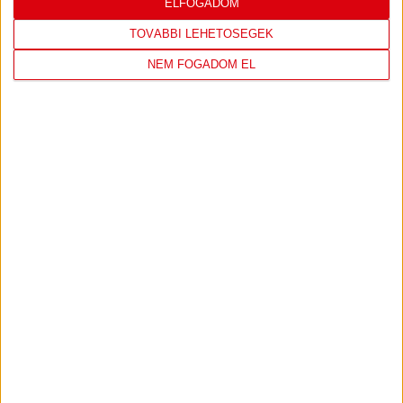
LEGUTÓBBI EREDMÉNY
ELFOGADOM
TOVÁBBI LEHETŐSÉGEK
NEM FOGADOM EL
DVSC
FC
COPENHAGEN
0
-
3
2026-08-
KONFERENCIA LIGA 3.
MECCS
06 19:00
SELEJTEZŐFDORDULÓ
RÉSZLETEI
TOVÁBBI EREDMÉNYEK