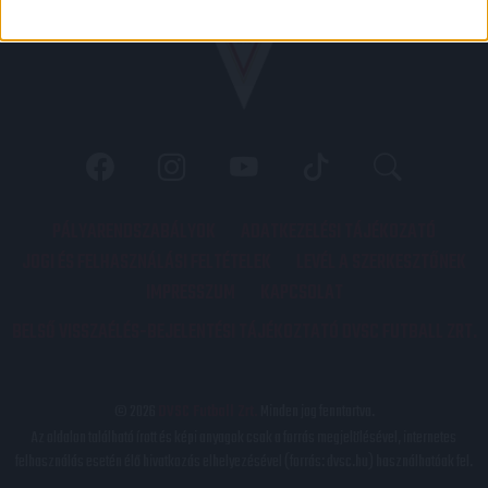
PÁLYARENDSZABÁLYOK
ADATKEZELÉSI TÁJÉKOZATÓ
JOGI ÉS FELHASZNÁLÁSI FELTÉTELEK
LEVÉL A SZERKESZTŐNEK
IMPRESSZUM
KAPCSOLAT
BELSŐ VISSZAÉLÉS-BEJELENTÉSI TÁJÉKOZTATÓ DVSC FUTBALL ZRT.
© 2026
DVSC Futball Zrt.
Minden jog fenntartva.
Az oldalon található írott és képi anyagok csak a forrás megjelölésével, internetes
felhasználás esetén élő hivatkozás elhelyezésével (forrás: dvsc.hu) használhatóak fel.