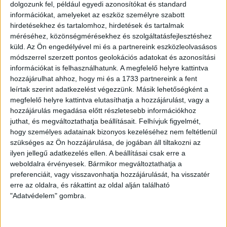
dolgozunk fel, például egyedi azonosítókat és standard
információkat, amelyeket az eszköz személyre szabott
hirdetésekhez és tartalomhoz, hirdetések és tartalmak
méréséhez, közönségmérésekhez és szolgáltatásfejlesztéshez
küld.
Az Ön engedélyével mi és a partnereink eszközleolvasásos
módszerrel szerzett pontos geolokációs adatokat és azonosítási
információkat is felhasználhatunk. A megfelelő helyre kattintva
hozzájárulhat ahhoz, hogy mi és a 1733 partnereink a fent
leírtak szerint adatkezelést végezzünk. Másik lehetőségként a
LEGUTÓBBI HÍREK
megfelelő helyre kattintva elutasíthatja a hozzájárulást, vagy a
hozzájárulás megadása előtt részletesebb információkhoz
juthat, és megváltoztathatja beállításait.
Felhívjuk figyelmét,
hogy személyes adatainak bizonyos kezeléséhez nem feltétlenül
70 ÉVES LETT KEREKES GYÖRGY, A VALAHA
szükséges az Ön hozzájárulása, de jogában áll tiltakozni az
VOLT EGYIK LEGJOBB DEBRECENI CSATÁR
ilyen jellegű adatkezelés ellen. A beállításai csak erre a
weboldalra érvényesek. Bármikor megváltoztathatja a
2026.08.08.
preferenciáit, vagy visszavonhatja hozzájárulását, ha visszatér
Ma ünnepli 70. születésnapját Kerekes György. A debreceni
erre az oldalra, és rákattint az oldal alján található
születésű támadó a debreceni Titászban, majd a DMTE-ben
"Adatvédelem" gombra.
kezdte, később játszott Pécsen, az Újpestben, az FTC-ben
és a Videotonban is, ám pályafutása csúcspontját
egyértelműen a Lokiban töltött évek jelentették. A népszerű