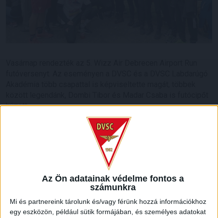
Vasárnap rendezték az 5. Wizz Air Debrecen Airport Run
futóversenyt. Az eseményen a DVSC és a DVSC Labdarúgó
Akadémia több csapattal is képviseltette magát, többek
között legendánk, Dombi Tibor és Madar Csaba is futócipőt
húzott.
Színes programokkal volt teletűzdelve az idei futóverseny,
amely remek hangulatot és közel ötezer érdeklődött
vonzott.
Az Ön adatainak védelme fontos a
számunkra
Mi és partnereink tárolunk és/vagy férünk hozzá információkhoz
egy eszközön, például sütik formájában, és személyes adatokat