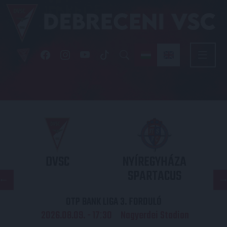
DVSC
NYÍREGYHÁZA
SPARTACUS
OTP BANK LIGA 3. FORDULÓ
2026.08.09. - 17
30
Nagyerdei Stadion
: