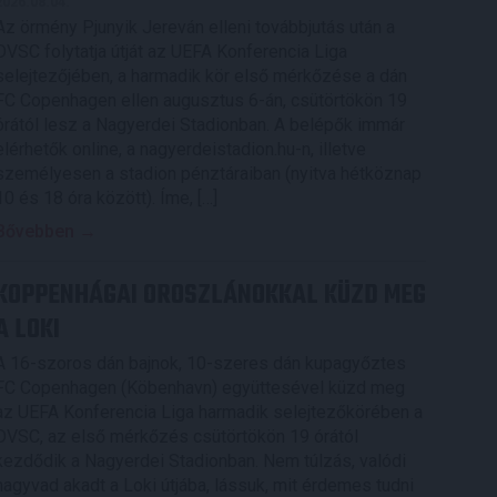
2026.08.04.
Az örmény Pjunyik Jereván elleni továbbjutás után a
DVSC folytatja útját az UEFA Konferencia Liga
selejtezőjében, a harmadik kör első mérkőzése a dán
FC Copenhagen ellen augusztus 6-án, csütörtökön 19
órától lesz a Nagyerdei Stadionban. A belépők immár
elérhetők online, a nagyerdeistadion.hu-n, illetve
személyesen a stadion pénztáraiban (nyitva hétköznap
10 és 18 óra között). Íme, […]
Bővebben →
KOPPENHÁGAI OROSZLÁNOKKAL KÜZD MEG
A LOKI
A 16-szoros dán bajnok, 10-szeres dán kupagyőztes
FC Copenhagen (Köbenhavn) együttesével küzd meg
az UEFA Konferencia Liga harmadik selejtezőkörében a
DVSC, az első mérkőzés csütörtökön 19 órától
kezdődik a Nagyerdei Stadionban. Nem túlzás, valódi
nagyvad akadt a Loki útjába, lássuk, mit érdemes tudni