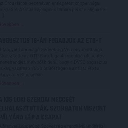
az Oroszlánok becenéven emlegetett koppenhágai
csapatról. A futballrajongók számára persze aligha kell
[…]
Bővebben →
AUGUSZTUS 16-ÁN FOGADJUK AZ ETO-T
A Magyar Labdarúgó Szövetség Versenybizottsága
elkészítette az OTP Bank Liga 4. fordulójának pontos
menetrendjét, melyből kiderül, hogy a DVSC augusztus
16-án, vasárnap 16.30 órától fogadja az ETO FC-t a
Nagyerdei Stadionban.
Bővebben →
A KIS LOKI SZERDAI MECCSÉT
ELHALASZTOTTÁK, SZOMBATON VISZONT
PÁLYÁRA LÉP A CSAPAT
A Magyar Labdarúgó Szövetség a rendkívüli időjárási