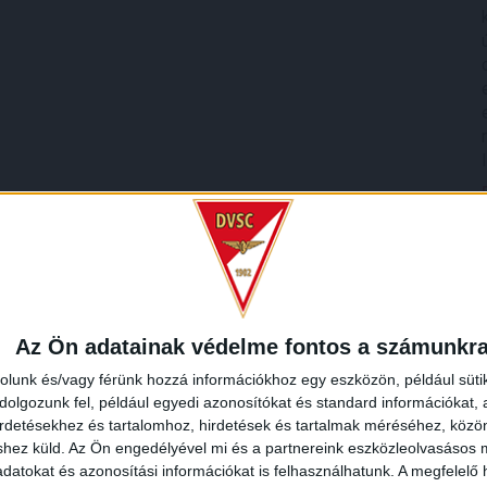
Az Ön adatainak védelme fontos a számunkr
rolunk és/vagy férünk hozzá információkhoz egy eszközön, például süti
olgozunk fel, például egyedi azonosítókat és standard információkat,
irdetésekhez és tartalomhoz, hirdetések és tartalmak méréséhez, kö
shez küld.
Az Ön engedélyével mi és a partnereink eszközleolvasásos m
datokat és azonosítási információkat is felhasználhatunk. A megfelelő h