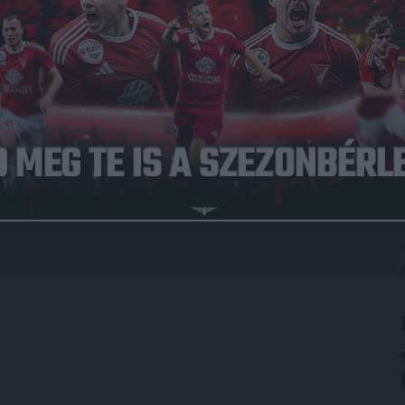
that, csütörtökön eldőlt ugyanis, hogy a 23 éves hálóőr
el majd.