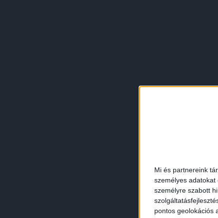
Mi és partnereink tá
személyes adatokat d
személyre szabott h
szolgáltatásfejleszté
pontos geolokációs a