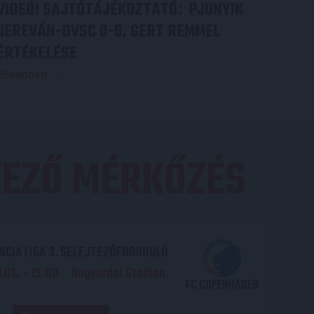
VIDEÓ! SAJTÓTÁJÉKOZTATÓ
PJUNYIK
:
JEREVÁN-DVSC 0-0, GERT REMMEL
ÉRTÉKELÉSE
Bővebben →
EZŐ MÉRKŐZÉS
CIA LIGA 3. SELEJTEZŐFDORDULÓ
06. - 19
00
Nagyerdei Stadion
:
FC COPENHAGEN