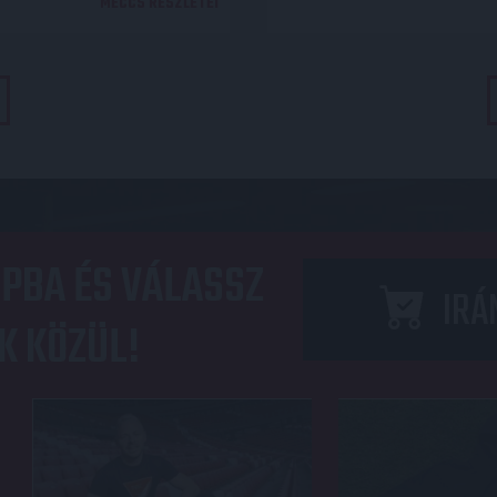
MECCS RÉSZLETEI
PBA ÉS VÁLASSZ
IRÁ
K KÖZÜL!