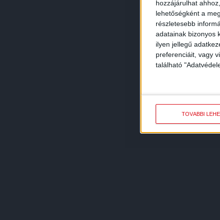
hozzájárulhat ahhoz,
lehetőségként a megf
részletesebb informác
adatainak bizonyos k
ilyen jellegű adatke
preferenciáit, vagy v
található "Adatvéde
TOVÁBBI LEH