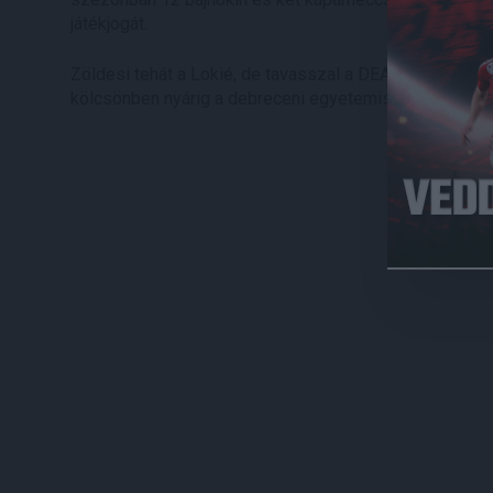
játékjogát.
Zöldesi tehát a Lokié, de tavasszal a DEAC-ban bizonyí
kölcsönben nyárig a debreceni egyetemistáknál szerep