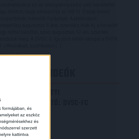
körülményekre és az energiahelyzetre való tekintettel
úgy döntött, hogy elhalasztja az NB III. Észak-keleti
csoportjának második fordulóját. A játéknapot
eredetileg augusztus 5-ére, szerdára írták ki, a fordulót
egy héttel később, azaz augusztus 12-én, szerdán
rendezik meg. A DVSC II. így jövő héten látogat a DVTK
II. otthonában, szombaton […]
Bővebben →
LEGÚJABB VIDEÓK
VIDEÓ! MECCS ELŐTTI
a
SAJTÓTÁJÉKOZTATÓ
DVSC-FC
:
k formájában, és
COPENHAGEN
 amelyeket az eszköz
zönségmérésekhez és
2026.08.05.
ódszerrel szerzett
Bővebben →
elyre kattintva