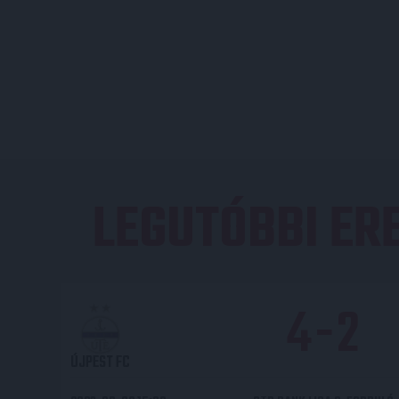
LEGUTÓBBI E
4
-
2
ÚJPEST FC