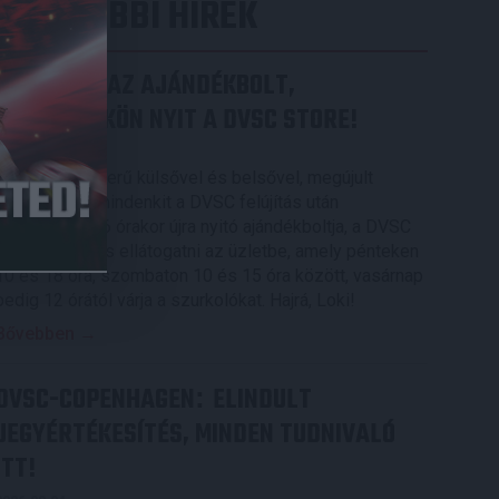
LEGUTÓBBI HÍREK
MEGÚJULT AZ AJÁNDÉKBOLT,
CSÜTÖRTÖKÖN NYIT A DVSC STORE!
2026.08.05.
Ízléses, korszerű külsővel és belsővel, megújult
kínálattal vár mindenkit a DVSC felújítás után
csütörtökön 16 órakor újra nyitó ajándékboltja, a DVSC
Store. Érdemes ellátogatni az üzletbe, amely pénteken
10 és 18 óra, szombaton 10 és 15 óra között, vasárnap
pedig 12 órától várja a szurkolókat. Hajrá, Loki!
Bővebben →
DVSC-COPENHAGEN
ELINDULT
:
JEGYÉRTÉKESÍTÉS, MINDEN TUDNIVALÓ
ITT!