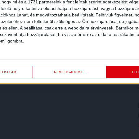
 hogy mi és a 1731 partnereink a fent leírtak szerint adatkezelést vég
elelő helyre kattintva elutasíthatja a hozzájárulást, vagy a hozzájárul
iókhoz juthat, és megváltoztathatja beállításait.
Felhívjuk figyelmét, 
ezeléséhez nem feltétlenül szükséges az Ön hozzájárulása, de jogában 
zelés ellen. A beállításai csak erre a weboldalra érvényesek. Bármikor m
isszavonhatja hozzájárulását, ha visszatér erre az oldalra, és rákattint a
lem" gombra.
ETŐSÉGEK
NEM FOGADOM EL
EL