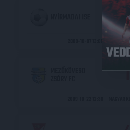
NYÍRMADAI ISE
2009-10-07 13:00
MAGYAR K
1
MEZŐKÖVESD
ZSÓRY FC
2009-10-22 12:30
MAGYAR K