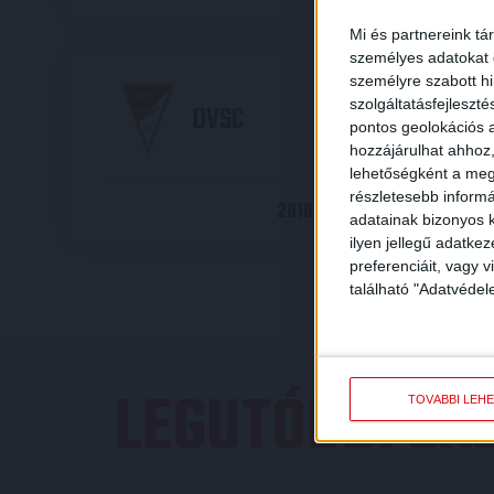
Mi és partnereink tá
személyes adatokat d
személyre szabott h
szolgáltatásfejleszté
DVSC
pontos geolokációs a
hozzájárulhat ahhoz,
lehetőségként a megf
részletesebb informác
2010-05-26 17:00
MAGYAR
adatainak bizonyos k
ilyen jellegű adatke
preferenciáit, vagy v
található "Adatvéde
LEGUTÓBBI E
TOVÁBBI LEH