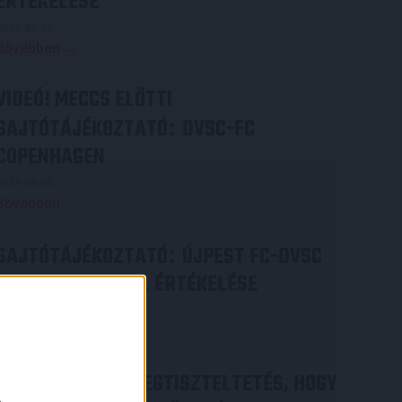
ÉRTÉKELÉSE
2026.08.07.
Bővebben →
VIDEÓ! MECCS ELŐTTI
SAJTÓTÁJÉKOZTATÓ
DVSC-FC
:
COPENHAGEN
2026.08.05.
Bővebben →
SAJTÓTÁJÉKOZTATÓ
ÚJPEST FC-DVSC
:
4-2, GERT REMMEL ÉRTÉKELÉSE
2026.08.03.
Bővebben →
DÉNES VILMOS
MEGTISZTELTETÉS, HOGY
: