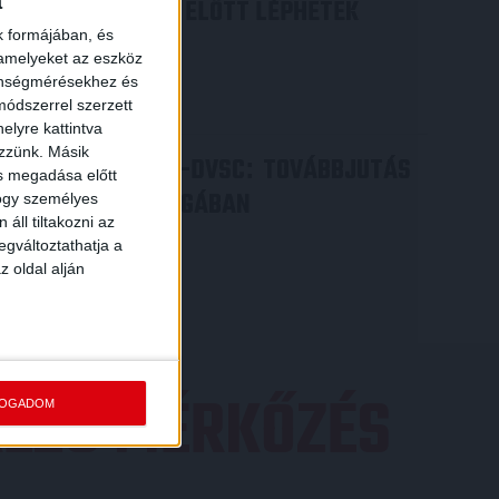
a
ILYEN SZURKOLÓK ELŐTT LÉPHETEK
k formájában, és
PÁLYÁRA
 amelyeket az eszköz
2026.07.31.
zönségmérésekhez és
Bővebben →
ódszerrel szerzett
elyre kattintva
ezzünk. Másik
PJUNYIK JEREVÁN-DVSC
TOVÁBBJUTÁS
:
ás megadása előtt
A KONFERENCIA LIGÁBAN
hogy személyes
áll tiltakozni az
Bővebben →
egváltoztathatja a
z oldal alján
EZŐ MÉRKŐZÉS
FOGADOM