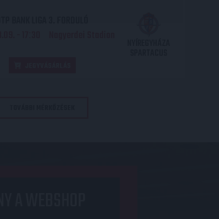
TP BANK LIGA 3. FORDULÓ
.09. - 17
30
Nagyerdei Stadion
:
NYÍREGYHÁZA
SPARTACUS
JEGYVÁSÁRLÁS
TOVÁBBI MÉRKŐZÉSEK
NY A WEBSHOP