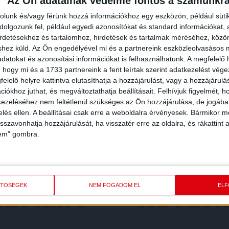
Az Ön adatainak védelme fontos a számunkr
rolunk és/vagy férünk hozzá információkhoz egy eszközön, például süti
olgozunk fel, például egyedi azonosítókat és standard információkat,
3
-
2
irdetésekhez és tartalomhoz, hirdetések és tartalmak méréséhez, kö
shez küld.
Az Ön engedélyével mi és a partnereink eszközleolvasásos m
ZTE FC
datokat és azonosítási információkat is felhasználhatunk. A megfelelő h
 hogy mi és a 1733 partnereink a fent leírtak szerint adatkezelést vég
elelő helyre kattintva elutasíthatja a hozzájárulást, vagy a hozzájárul
iókhoz juthat, és megváltoztathatja beállításait.
Felhívjuk figyelmét, 
 KUPA DÖNTŐ
MECCS RÉSZLETEI
ezeléséhez nem feltétlenül szükséges az Ön hozzájárulása, de jogában 
zelés ellen. A beállításai csak erre a weboldalra érvényesek. Bármikor m
isszavonhatja hozzájárulását, ha visszatér erre az oldalra, és rákattint a
lem" gombra.
REDMÉNY
KÖVETK
ETŐSÉGEK
NEM FOGADOM EL
EL