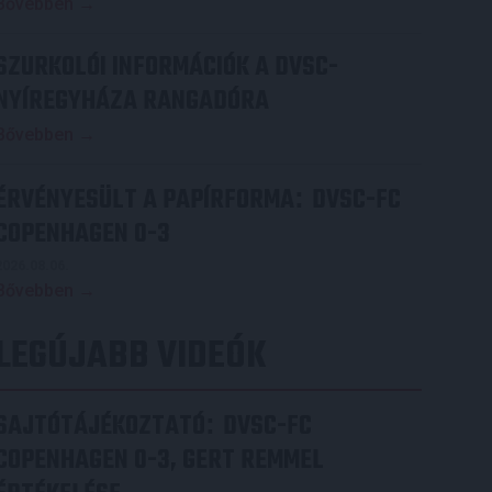
Bővebben →
SZURKOLÓI INFORMÁCIÓK A DVSC-
NYÍREGYHÁZA RANGADÓRA
Bővebben →
ÉRVÉNYESÜLT A PAPÍRFORMA
DVSC-FC
:
COPENHAGEN 0-3
2026.08.06.
Bővebben →
LEGÚJABB VIDEÓK
SAJTÓTÁJÉKOZTATÓ
DVSC-FC
:
COPENHAGEN 0-3, GERT REMMEL