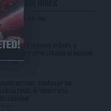
LEGUTÓBBI HÍREK
KIKAPOTT A KIS LOKI
2026.08.08.
Bővebben →
70 ÉVES LETT KEREKES GYÖRGY, A
VALAHA VOLT EGYIK LEGJOBB DEBRECENI
CSATÁR
Bővebben →
VAJDA BOTOND
VASÁRNAP 100
:
SZÁZALÉKNÁL IS TÖBBET KELL
BELEADNUNK
2026.08.07.