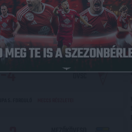
2
-
8
DVSC
UPA 4. FORDULÓ
MECCS RÉSZLETEI
-
4
DVSC
UPA 5. FORDULÓ
MECCS RÉSZLETEI
MEZŐKÖVESD