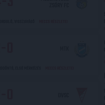
4
-
3
ZSÓRY FC
ORDULÓ, VISSZAVÁGÓ
MECCS RÉSZLETEI
2
-
0
MTK
DDÖNTŐ, ELSŐ MÉRKŐZÉS
MECCS RÉSZLETEI
2
-
0
DVSC