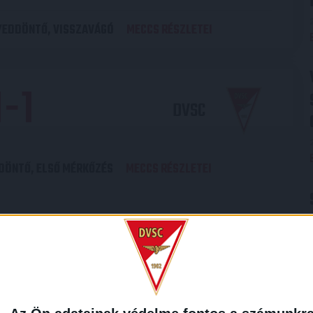
YEDDÖNTŐ, VISSZAVÁGÓ
MECCS RÉSZLETEI
1
-
1
DVSC
DÖNTŐ, ELSŐ MÉRKŐZÉS
MECCS RÉSZLETEI
2
-
1
KISPEST-
HONVÉD FC
ŐDÖNTŐ, VISSZAVÁGÓ
MECCS RÉSZLETEI