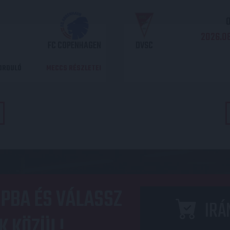
O
2026.08
FC COPENHAGEN
DVSC
DORDULÓ
MECCS RÉSZLETEI
PBA ÉS VÁLASSZ
IRÁ
K KÖZÜL!