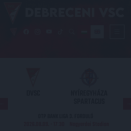
DVSC
NYÍREGYHÁZA
SPARTACUS
OTP BANK LIGA 3. FORDULÓ
2026.08.09. - 17
30
Nagyerdei Stadion
: