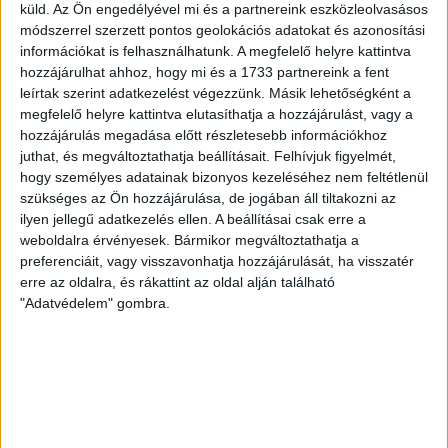
küld.
Az Ön engedélyével mi és a partnereink eszközleolvasásos
módszerrel szerzett pontos geolokációs adatokat és azonosítási
információkat is felhasználhatunk. A megfelelő helyre kattintva
hozzájárulhat ahhoz, hogy mi és a 1733 partnereink a fent
leírtak szerint adatkezelést végezzünk. Másik lehetőségként a
megfelelő helyre kattintva elutasíthatja a hozzájárulást, vagy a
hozzájárulás megadása előtt részletesebb információkhoz
juthat, és megváltoztathatja beállításait.
Felhívjuk figyelmét,
hogy személyes adatainak bizonyos kezeléséhez nem feltétlenül
szükséges az Ön hozzájárulása, de jogában áll tiltakozni az
ilyen jellegű adatkezelés ellen. A beállításai csak erre a
weboldalra érvényesek. Bármikor megváltoztathatja a
preferenciáit, vagy visszavonhatja hozzájárulását, ha visszatér
erre az oldalra, és rákattint az oldal alján található
"Adatvédelem" gombra.