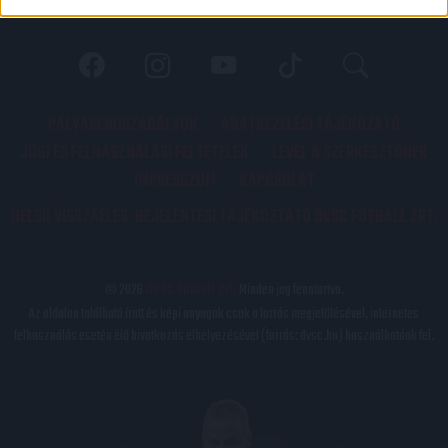
PÁLYARENDSZABÁLYOK
ADATKEZELÉSI TÁJÉKOZATÓ
JOGI ÉS FELHASZNÁLÁSI FELTÉTELEK
LEVÉL A SZERKESZTŐNEK
IMPRESSZUM
KAPCSOLAT
BELSŐ VISSZAÉLÉS-BEJELENTÉSI TÁJÉKOZTATÓ DVSC FUTBALL ZRT.
© 2026
DVSC Futball Zrt.
Minden jog fenntartva.
Az oldalon található írott és képi anyagok csak a forrás megjelölésével, internetes
felhasználás esetén élő hivatkozás elhelyezésével (forrás: dvsc.hu) használhatóak fel.