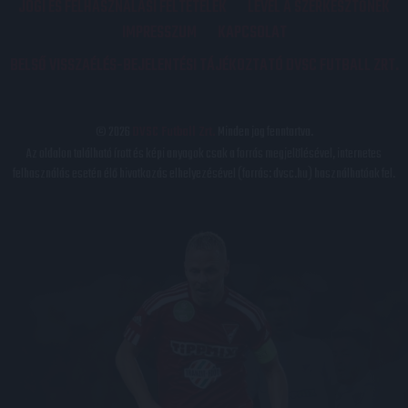
JOGI ÉS FELHASZNÁLÁSI FELTÉTELEK
LEVÉL A SZERKESZTŐNEK
IMPRESSZUM
KAPCSOLAT
BELSŐ VISSZAÉLÉS-BEJELENTÉSI TÁJÉKOZTATÓ DVSC FUTBALL ZRT.
© 2026
DVSC Futball Zrt.
Minden jog fenntartva.
Az oldalon található írott és képi anyagok csak a forrás megjelölésével, internetes
felhasználás esetén élő hivatkozás elhelyezésével (forrás: dvsc.hu) használhatóak fel.