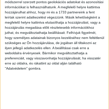
módszerrel szerzett pontos geolokációs adatokat és azonosítási
információkat is felhasználhatunk. A megfelelő helyre kattintva
hozzájárulhat ahhoz, hogy mi és a 1733 partnereink a fent
leírtak szerint adatkezelést végezzünk. Másik lehetőségként a
megfelelő helyre kattintva elutasíthatja a hozzájárulást, vagy a
hozzájárulás megadása előtt részletesebb információkhoz
juthat, és megváltoztathatja beállításait.
Felhívjuk figyelmét,
hogy személyes adatainak bizonyos kezeléséhez nem feltétlenül
szükséges az Ön hozzájárulása, de jogában áll tiltakozni az
ilyen jellegű adatkezelés ellen. A beállításai csak erre a
weboldalra érvényesek. Bármikor megváltoztathatja a
preferenciáit, vagy visszavonhatja hozzájárulását, ha visszatér
erre az oldalra, és rákattint az oldal alján található
"Adatvédelem" gombra.
RÉSZLETEK
MECCSNAP
IDŐPONT
LIGA
IDÉNY
2010.09.16.
19:05
Európa-liga
2010/2011