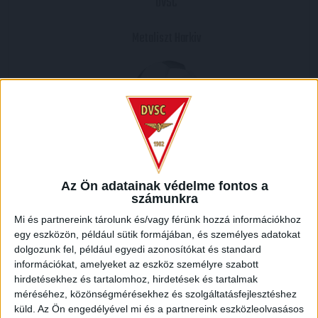
DVSC
Metaliszt Harkiv
2010.09.16.
0
-
5
Az Ön adatainak védelme fontos a
számunkra
Full Time
Mi és partnereink tárolunk és/vagy férünk hozzá információkhoz
egy eszközön, például sütik formájában, és személyes adatokat
HELYSZÍN
dolgozunk fel, például egyedi azonosítókat és standard
NAGYERDEI STADION /
Debrecen Nagyerdei krt. 12 4032
információkat, amelyeket az eszköz személyre szabott
hirdetésekhez és tartalomhoz, hirdetések és tartalmak
méréséhez, közönségmérésekhez és szolgáltatásfejlesztéshez
küld.
Az Ön engedélyével mi és a partnereink eszközleolvasásos