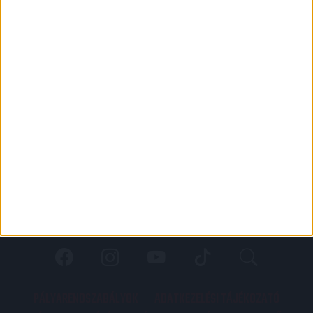
PÁLYARENDSZABÁLYOK
ADATKEZELÉSI TÁJÉKOZATÓ