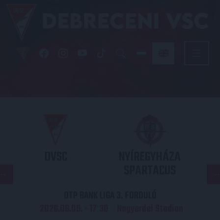
DVSC
NYÍREGYHÁZA
SPARTACUS
OTP BANK LIGA 3. FORDULÓ
2026.08.09. - 17
30
Nagyerdei Stadion
: