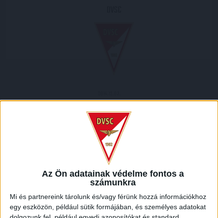
DVSC
2014.12.03.
1
-
1
Full Time
MECCS RIPORT
Az ország túlsó felére kellett utaznia a DVSC-TEVA
Az Ön adatainak védelme fontos a
együttesének, hogy lejátssza a Ligakupa nyolcaddöntő első
számunkra
mérkőzését. A sorsolás ugyanis úgy hozta, hogy a Sopron
Mi és partnereink tárolunk és/vagy férünk hozzá információkhoz
gárdájával kerültünk össze.
egy eszközön, például sütik formájában, és személyes adatokat
dolgozunk fel, például egyedi azonosítókat és standard