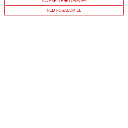
TOVÁBBI LEHETŐSÉGEK
NEM FOGADOM EL
DVSC
NYÍREGYHÁZA
SPARTACUS
1
-
0
2026-08-09
OTP BANK LIGA 3.
MECCS
17:30
FORDULÓ
RÉSZLETEI
TOVÁBBI EREDMÉNYEK