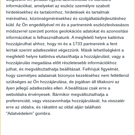
Vegyes csapattal álltunk fel, szerepet kaptak azok a
információkat, amelyeket az eszköz személyre szabott
játékosok, akik nemrég épültek fel sérülésükből, így
hirdetésekhez és tartalomhoz, hirdetések és tartalmak
Mészáros Norbert és Szakály Péter is a kezdő tagja volt,
méréséhez, közönségmérésekhez és szolgáltatásfejlesztéshez
valamint azoknak a labdarúgóknak adott lehetőséget a
küld.
Az Ön engedélyével mi és a partnereink eszközleolvasásos
szakmai stáb, akik a bajnokikon ritkábban jutnak szóhoz,
módszerrel szerzett pontos geolokációs adatokat és azonosítási
vagy éppen eltiltás miatt nem játszhatnak NB I-es meccset.
információkat is felhasználhatunk. A megfelelő helyre kattintva
hozzájárulhat ahhoz, hogy mi és a 1733 partnereink a fent
leírtak szerint adatkezelést végezzünk. Másik lehetőségként a
Az első félidőben a Sopron és Zsidai révén a Loki is lőtt egy
megfelelő helyre kattintva elutasíthatja a hozzájárulást, vagy a
kapufát, majd a 30. percben már a háló is megzörrent.
hozzájárulás megadása előtt részletesebb információkhoz
Ludánszki tört be a 16-oson belülre, ahol felvágták. A
juthat, és megváltoztathatja beállításait.
Felhívjuk figyelmét,
megítélt büntetőt Ferenczi magabiztosan értékesítette.
hogy személyes adatainak bizonyos kezeléséhez nem feltétlenül
Kiegyenlített küzdelem folyt egyébként a pályán, mindkét
szükséges az Ön hozzájárulása, de jogában áll tiltakozni az
oldalon voltak helyzetek. A hazaiak később megint eltalálták
ilyen jellegű adatkezelés ellen. A beállításai csak erre a
a kapufát, de egyenlíteni nem tudtak, így előnnyel vonultunk a
weboldalra érvényesek. Bármikor megváltoztathatja a
szünetre.
preferenciáit, vagy visszavonhatja hozzájárulását, ha visszatér
erre az oldalra, és rákattint az oldal alján található
A második félidőben sem változott sokat a játék képe. Hol
"Adatvédelem" gombra.
az egyik, hol a másik kapu előtt adódtak lehetőségek. A
Sopron aztán egy távoli bombával egyenlíteni tudott, Horváth
Péter 25 méterről vágta a labdát a léc alá, így döntetlennel