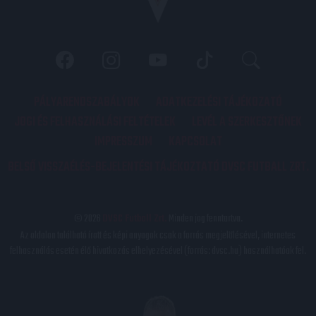
PÁLYARENDSZABÁLYOK
ADATKEZELÉSI TÁJÉKOZATÓ
JOGI ÉS FELHASZNÁLÁSI FELTÉTELEK
LEVÉL A SZERKESZTŐNEK
IMPRESSZUM
KAPCSOLAT
BELSŐ VISSZAÉLÉS-BEJELENTÉSI TÁJÉKOZTATÓ DVSC FUTBALL ZRT.
© 2026
DVSC Futball Zrt.
Minden jog fenntartva.
Az oldalon található írott és képi anyagok csak a forrás megjelölésével, internetes
felhasználás esetén élő hivatkozás elhelyezésével (forrás: dvsc.hu) használhatóak fel.