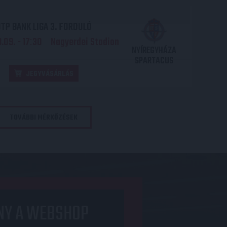
TP BANK LIGA 3. FORDULÓ
.09. - 17
30
Nagyerdei Stadion
:
NYÍREGYHÁZA
SPARTACUS
JEGYVÁSÁRLÁS
TOVÁBBI MÉRKŐZÉSEK
NY A WEBSHOP