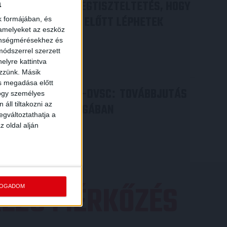
DÉNES VILMOS
MEGTISZTELTETÉS, HOGY
a
:
ILYEN SZURKOLÓK ELŐTT LÉPHETEK
k formájában, és
 amelyeket az eszköz
PÁLYÁRA
zönségmérésekhez és
ódszerrel szerzett
2026.07.31.
elyre kattintva
Bővebben →
ezzünk. Másik
ás megadása előtt
PJUNYIK JEREVÁN-DVSC
TOVÁBBJUTÁS
:
hogy személyes
áll tiltakozni az
A KONFERENCIA LIGÁBAN
egváltoztathatja a
Bővebben →
z oldal alján
EZŐ MÉRKŐZÉS
FOGADOM