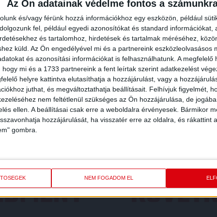
Az Ön adatainak védelme fontos a számunkr
rolunk és/vagy férünk hozzá információkhoz egy eszközön, például süti
olgozunk fel, például egyedi azonosítókat és standard információkat,
irdetésekhez és tartalomhoz, hirdetések és tartalmak méréséhez, kö
shez küld.
Az Ön engedélyével mi és a partnereink eszközleolvasásos m
datokat és azonosítási információkat is felhasználhatunk. A megfelelő h
 hogy mi és a 1733 partnereink a fent leírtak szerint adatkezelést vég
elelő helyre kattintva elutasíthatja a hozzájárulást, vagy a hozzájárul
iókhoz juthat, és megváltoztathatja beállításait.
Felhívjuk figyelmét, 
ezeléséhez nem feltétlenül szükséges az Ön hozzájárulása, de jogában 
zelés ellen. A beállításai csak erre a weboldalra érvényesek. Bármikor m
isszavonhatja hozzájárulását, ha visszatér erre az oldalra, és rákattint a
lem" gombra.
REDMÉNY
KÖVETK
ETŐSÉGEK
NEM FOGADOM EL
EL