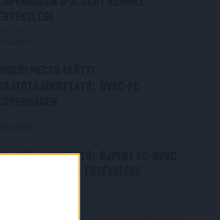
COPENHAGEN 0-3, GERT REMMEL
ÉRTÉKELÉSE
2026.08.07.
Bővebben →
VIDEÓ! MECCS ELŐTTI
SAJTÓTÁJÉKOZTATÓ
DVSC-FC
:
COPENHAGEN
2026.08.05.
Bővebben →
SAJTÓTÁJÉKOZTATÓ
ÚJPEST FC-DVSC
:
4-2, GERT REMMEL ÉRTÉKELÉSE
2026.08.03.
Bővebben →