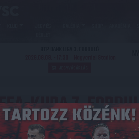
KLUB
JEGY ÉS
GALÉRIA
SHOP
AKADÉMIA
BÉRLET
OTP BANK LIGA 3. FORDULÓ
N
2026.08.09. - 17
30
Nagyerdei Stadion
:
JEGYVÁSÁRLÁS
EFA-KUPA 7. FORDU
Közzétéve: 2004.02.26.
redmény