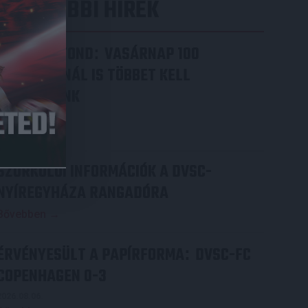
LEGUTÓBBI HÍREK
VAJDA BOTOND
VASÁRNAP 100
:
SZÁZALÉKNÁL IS TÖBBET KELL
BELEADNUNK
2026.08.07.
Bővebben →
SZURKOLÓI INFORMÁCIÓK A DVSC-
NYÍREGYHÁZA RANGADÓRA
Bővebben →
ÉRVÉNYESÜLT A PAPÍRFORMA
DVSC-FC
:
COPENHAGEN 0-3
2026.08.06.