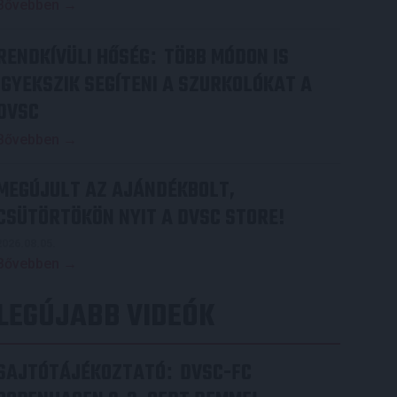
Bővebben →
RENDKÍVÜLI HŐSÉG
TÖBB MÓDON IS
:
IGYEKSZIK SEGÍTENI A SZURKOLÓKAT A
DVSC
Bővebben →
MEGÚJULT AZ AJÁNDÉKBOLT,
CSÜTÖRTÖKÖN NYIT A DVSC STORE!
2026.08.05.
Bővebben →
LEGÚJABB VIDEÓK
SAJTÓTÁJÉKOZTATÓ
DVSC-FC
: