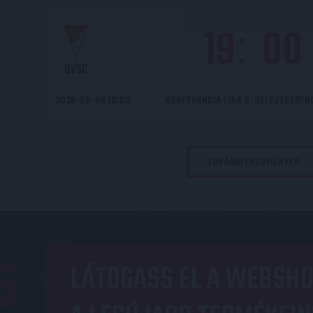
19
00
:
DVSC
2026-08-06 19:00
KONFERENCIA LIGA 3. SELEJTEZŐF
TOVÁBBI EREDMÉNYEK
OP
LÁTOGASS EL A WEBSHO