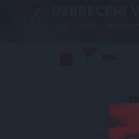
HÍREK
CSAPATOK
MÉRKŐZÉSEK
DVSC
U
E