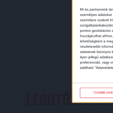
Mi és partnereink tá
személyes adatokat d
személyre szabott h
szolgáltatásfejleszté
pontos geolokációs a
hozzájárulhat ahhoz,
lehetőségként a megf
részletesebb informác
adatainak bizonyos k
ilyen jellegű adatke
preferenciáit, vagy v
található "Adatvéde
LEGUTÓBBI E
TOVÁBBI LEH