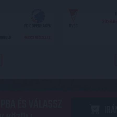
O
2026.08
FC COPENHAGEN
DVSC
DORDULÓ
MECCS RÉSZLETEI
PBA ÉS VÁLASSZ
IRÁ