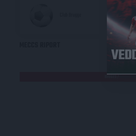
2
Club Brugge
MECCS RIPORT
HE
BRUGES /
Bruges, Wes