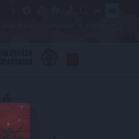
SZOLGÁLTATÁSOK
SZPONZOROK
KAPCSOLAT
YÍREGYHÁZA
FC
SPARTACUS
COPENHAGE
LÓ
×