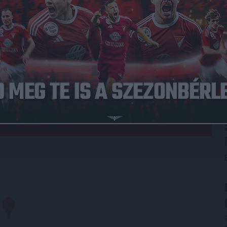
004.02.26.
1
-
0
DVSC
Full Time
LYSZÍN
t Flanders, Flanders, Belgium