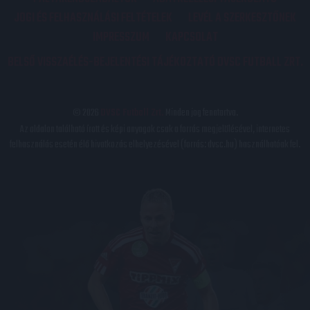
JOGI ÉS FELHASZNÁLÁSI FELTÉTELEK
LEVÉL A SZERKESZTŐNEK
IMPRESSZUM
KAPCSOLAT
BELSŐ VISSZAÉLÉS-BEJELENTÉSI TÁJÉKOZTATÓ DVSC FUTBALL ZRT.
© 2026
DVSC Futball Zrt.
Minden jog fenntartva.
Az oldalon található írott és képi anyagok csak a forrás megjelölésével, internetes
felhasználás esetén élő hivatkozás elhelyezésével (forrás: dvsc.hu) használhatóak fel.