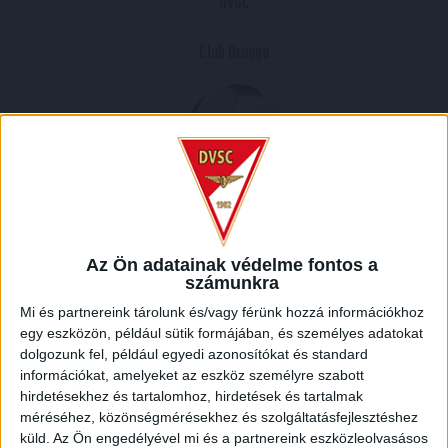
DVSC
Club Brugge
2004.03.03.
0
-
0
Az Ön adatainak védelme fontos a
Full Time
számunkra
Mi és partnereink tárolunk és/vagy férünk hozzá információkhoz
MECCS RIPORT
egy eszközön, például sütik formájában, és személyes adatokat
dolgozunk fel, például egyedi azonosítókat és standard
információkat, amelyeket az eszköz személyre szabott
hirdetésekhez és tartalomhoz, hirdetések és tartalmak
HELYSZÍN
méréséhez, közönségmérésekhez és szolgáltatásfejlesztéshez
küld.
Az Ön engedélyével mi és a partnereink eszközleolvasásos
NAGYERDEI STADION /
Debrecen Nagyerdei krt. 12 4032