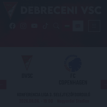
DVSC
FC
COPENHAGEN
KONFERENCIA LIGA 3. SELEJTEZŐFDORDULÓ
2026.08.06. - 19
00
Nagyerdei Stadion
: