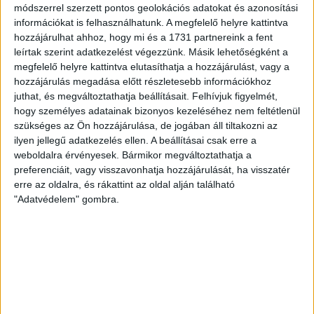
módszerrel szerzett pontos geolokációs adatokat és azonosítási
információkat is felhasználhatunk. A megfelelő helyre kattintva
hozzájárulhat ahhoz, hogy mi és a 1731 partnereink a fent
leírtak szerint adatkezelést végezzünk. Másik lehetőségként a
megfelelő helyre kattintva elutasíthatja a hozzájárulást, vagy a
hozzájárulás megadása előtt részletesebb információkhoz
juthat, és megváltoztathatja beállításait.
Felhívjuk figyelmét,
hogy személyes adatainak bizonyos kezeléséhez nem feltétlenül
szükséges az Ön hozzájárulása, de jogában áll tiltakozni az
ilyen jellegű adatkezelés ellen. A beállításai csak erre a
weboldalra érvényesek. Bármikor megváltoztathatja a
preferenciáit, vagy visszavonhatja hozzájárulását, ha visszatér
erre az oldalra, és rákattint az oldal alján található
"Adatvédelem" gombra.
RÉSZLETEK
MECCSNAP
IDŐPONT
LIGA
IDÉNY
2004.03.03.
18:00
UEFA-Kupa
2003/2004