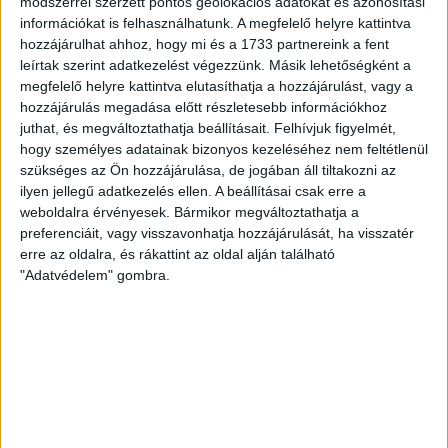
módszerrel szerzett pontos geolokációs adatokat és azonosítási
2026.03.31.
információkat is felhasználhatunk. A megfelelő helyre kattintva
hozzájárulhat ahhoz, hogy mi és a 1733 partnereink a fent
leírtak szerint adatkezelést végezzünk. Másik lehetőségként a
megfelelő helyre kattintva elutasíthatja a hozzájárulást, vagy a
hozzájárulás megadása előtt részletesebb információkhoz
juthat, és megváltoztathatja beállításait.
Felhívjuk figyelmét,
hogy személyes adatainak bizonyos kezeléséhez nem feltétlenül
szükséges az Ön hozzájárulása, de jogában áll tiltakozni az
ilyen jellegű adatkezelés ellen. A beállításai csak erre a
weboldalra érvényesek. Bármikor megváltoztathatja a
preferenciáit, vagy visszavonhatja hozzájárulását, ha visszatér
erre az oldalra, és rákattint az oldal alján található
"Adatvédelem" gombra.
RANGADÓ KÖVETKEZIK
VASÁRNAP LOKI-FRADI!
:
2026.03.30.