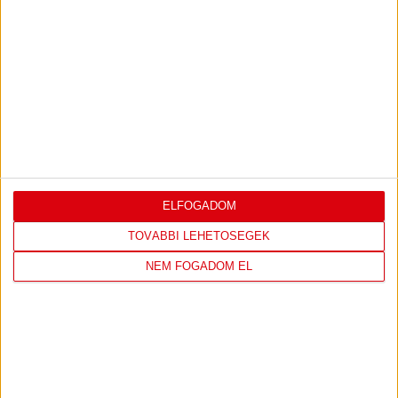
KEDVEZMÉNYES JEGYAKCIÓ INDULT!
2026.03.24.
ELFOGADOM
TOVÁBBI LEHETŐSÉGEK
NEM FOGADOM EL
A DVSC ÉS KLUBUNK KÜLÖNLEGES AKADÉMIÁJA IS
CSATLAKOZOTT A #TOTALACCESS AKCIÓHÉTHEZ