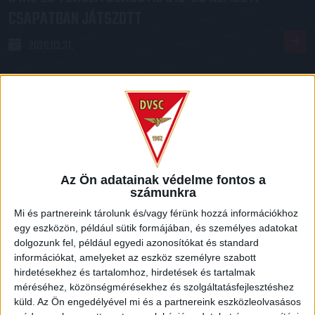
CSAPATBAN JÁTSZOTT
2026.03.31.
Az Ön adatainak védelme fontos a
számunkra
Mi és partnereink tárolunk és/vagy férünk hozzá információkhoz
egy eszközön, például sütik formájában, és személyes adatokat
dolgozunk fel, például egyedi azonosítókat és standard
információkat, amelyeket az eszköz személyre szabott
hirdetésekhez és tartalomhoz, hirdetések és tartalmak
HÚSVÉTVASÁRNAP
A DEAC-CIGÁND VEZETI FEL A
:
méréséhez, közönségmérésekhez és szolgáltatásfejlesztéshez
LOKI-FRADIT
küld.
Az Ön engedélyével mi és a partnereink eszközleolvasásos