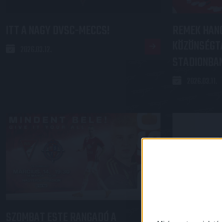
ITT A NAGY DVSC-MECCS!
REMEK HAN
KÖZÖNSÉGT
2026.03.12.
STADIONBA
2026.03.11.
SZOMBAT ESTE RANGADÓ A
DZSUDZSÁK