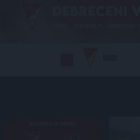
HÍREK
CSAPATOK
MÉRKŐZÉSEK
DVSC