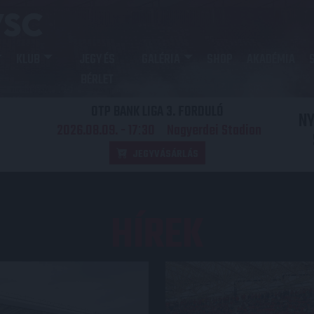
KLUB
JEGY ÉS
GALÉRIA
SHOP
AKADÉMIA
BÉRLET
OTP BANK LIGA 3. FORDULÓ
N
2026.08.09. - 17
30
Nagyerdei Stadion
:
JEGYVÁSÁRLÁS
HÍREK