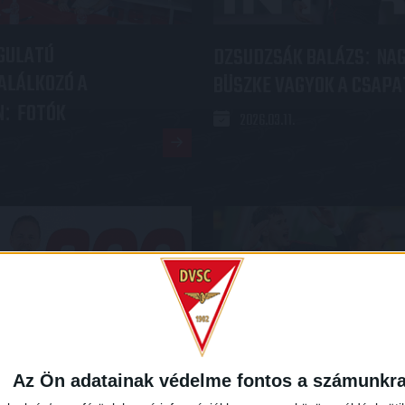
GULATÚ
DZSUDZSÁK BALÁZS
NA
:
ALÁLKOZÓ A
BÜSZKE VAGYOK A CSAPA
N
FOTÓK
:
2026.03.11.
Az Ön adatainak védelme fontos a számunkr
 BALÁZS
TÚL A 200. NB I-
MEGVAN A 12. GYŐZELEM I
: