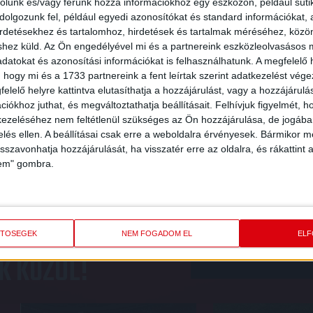
rolunk és/vagy férünk hozzá információkhoz egy eszközön, például süti
N
KAZINCBARCIKA-DVSC 0-
olgozunk fel, például egyedi azonosítókat és standard információkat,
irdetésekhez és tartalomhoz, hirdetések és tartalmak méréséhez, kö
2026.03.08.
shez küld.
Az Ön engedélyével mi és a partnereink eszközleolvasásos m
datokat és azonosítási információkat is felhasználhatunk. A megfelelő h
 hogy mi és a 1733 partnereink a fent leírtak szerint adatkezelést vég
elelő helyre kattintva elutasíthatja a hozzájárulást, vagy a hozzájárul
...
12
13
14
15
16
17
18
19
20
21
22
...
40
iókhoz juthat, és megváltoztathatja beállításait.
Felhívjuk figyelmét, 
ezeléséhez nem feltétlenül szükséges az Ön hozzájárulása, de jogában 
zelés ellen. A beállításai csak erre a weboldalra érvényesek. Bármikor m
isszavonhatja hozzájárulását, ha visszatér erre az oldalra, és rákattint a
lem" gombra.
PBA ÉS VÁLASSZ
IRÁ
ETŐSÉGEK
NEM FOGADOM EL
EL
K KÖZÜL!