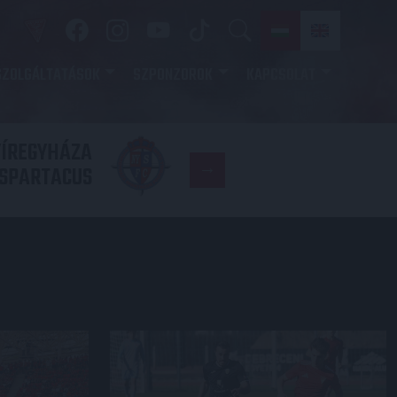
SZOLGÁLTATÁSOK
SZPONZOROK
KAPCSOLAT
YÍREGYHÁZA
FC
SPARTACUS
COPENHAGE