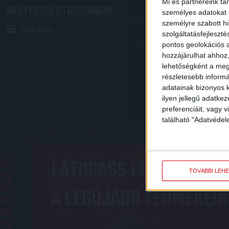
Mi és partnereink tá
NAGYERDEI STADIONBAN!
ES BAJNOKI
személyes adatokat d
személyre szabott h
2026.03.09.
2026.03.09.
szolgáltatásfejleszté
pontos geolokációs a
hozzájárulhat ahhoz,
lehetőségként a megf
«
1
részletesebb informác
adatainak bizonyos k
ilyen jellegű adatke
preferenciáit, vagy v
található "Adatvéde
OP
LÁTOGASS EL A WEBSHO
TOVÁBBI LEH
A LEGÚJABB TERMÉKEIN