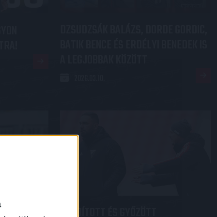
DZSUDZSÁK BALÁZS, DORDE GORDIC,
GYON
BATIK BENCE ÉS ERDÉLYI BENEDEK IS
TRA!
A LEGJOBBAK KÖZÖTT
2026.03.10.
×
a
FORDÍTOTT ÉS GYŐZÖTT
S
: