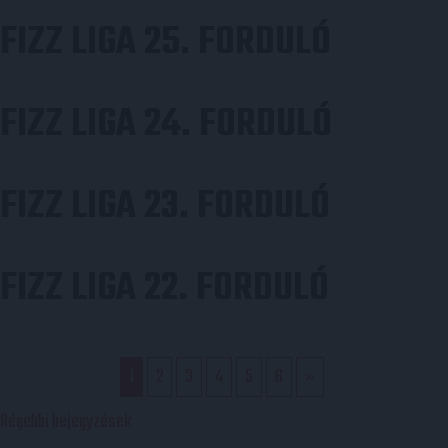
FIZZ LIGA 25. FORDULÓ
FIZZ LIGA 24. FORDULÓ
FIZZ LIGA 23. FORDULÓ
FIZZ LIGA 22. FORDULÓ
1
2
3
4
5
6
»
BEJEGYZÉS
Régebbi bejegyzések