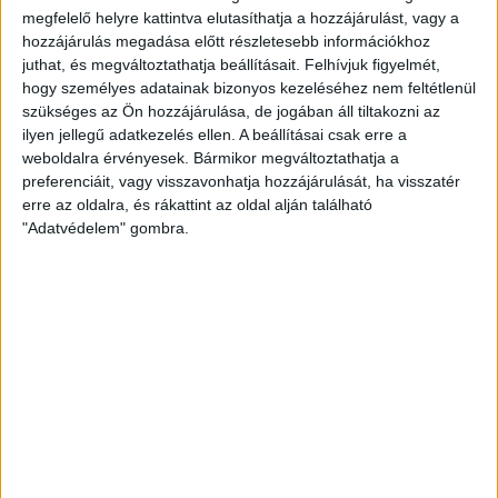
aligha kell […]
megfelelő helyre kattintva elutasíthatja a hozzájárulást, vagy a
Bővebben →
hozzájárulás megadása előtt részletesebb információkhoz
juthat, és megváltoztathatja beállításait.
Felhívjuk figyelmét,
hogy személyes adatainak bizonyos kezeléséhez nem feltétlenül
AUGUSZTUS 16-ÁN FOGADJUK AZ ETO-T
szükséges az Ön hozzájárulása, de jogában áll tiltakozni az
A Magyar Labdarúgó Szövetség Versenybizottsága elkészítette az OTP
ilyen jellegű adatkezelés ellen. A beállításai csak erre a
weboldalra érvényesek. Bármikor megváltoztathatja a
Bank Liga 4. fordulójának pontos menetrendjét, melyből kiderül, hogy a
preferenciáit, vagy visszavonhatja hozzájárulását, ha visszatér
DVSC augusztus 16-án, vasárnap 16.30 órától fogadja az ETO FC-t a
erre az oldalra, és rákattint az oldal alján található
Nagyerdei Stadionban.
"Adatvédelem" gombra.
Bővebben →
A KIS LOKI SZERDAI MECCSÉT ELHALASZTOTTÁK,
SZOMBATON VISZONT PÁLYÁRA LÉP A CSAPAT
A Magyar Labdarúgó Szövetség a rendkívüli időjárási körülményekre és
az energiahelyzetre való tekintettel úgy döntött, hogy elhalasztja az NB
III. Észak-keleti csoportjának második fordulóját. A játéknapot
eredetileg augusztus 5-ére, szerdára írták ki, a fordulót egy héttel