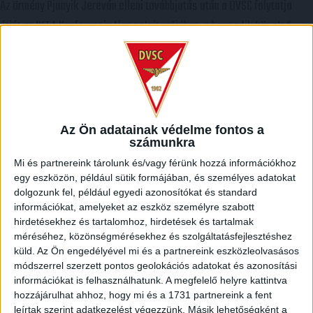
Az örmény Pjunyik Jereván elleni továbbjutás után a DVSC folytatja
útját az UEFA Konferencia Liga selejtezőjében, a harmadik kör első
mérkőzése a dán FC Copenhagen ellen augusztus 6-án, csütörtökön 19
órától lesz a Nagyerdei Stadionban. A belépők immár elérhetők online, a
nagyerdeistadion.hu-n, illetve személyesen a stadion pénztáraiban
(nyitva hétköznap 10 és 18 óra között). Íme, […]
Az Ön adatainak védelme fontos a
Bővebben →
számunkra
Mi és partnereink tárolunk és/vagy férünk hozzá információkhoz
KOPPENHÁGAI OROSZLÁNOKKAL KÜZD MEG A LOKI
egy eszközön, például sütik formájában, és személyes adatokat
A 16-szoros dán bajnok, 10-szeres dán kupagyőztes FC Copenhagen
dolgozunk fel, például egyedi azonosítókat és standard
információkat, amelyeket az eszköz személyre szabott
(Köbenhavn) együttesével küzd meg az UEFA Konferencia Liga harmadik
hirdetésekhez és tartalomhoz, hirdetések és tartalmak
selejtezőkörében a DVSC, az első mérkőzés csütörtökön 19 órától
méréséhez, közönségmérésekhez és szolgáltatásfejlesztéshez
kezdődik a Nagyerdei Stadionban. Nem túlzás, valódi nagyvad akadt a
küld.
Az Ön engedélyével mi és a partnereink eszközleolvasásos
módszerrel szerzett pontos geolokációs adatokat és azonosítási
Loki útjába, lássuk, mit érdemes tudni az Oroszlánok becenéven
információkat is felhasználhatunk. A megfelelő helyre kattintva
emlegetett koppenhágai csapatról. A futballrajongók számára persze
hozzájárulhat ahhoz, hogy mi és a 1731 partnereink a fent
leírtak szerint adatkezelést végezzünk. Másik lehetőségként a