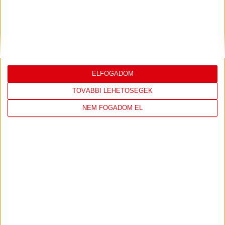
FIZZ LIGA 33. FORDULÓ
2026.05.16.
ELFOGADOM
BŐVEBBEN
TOVÁBBI LEHETŐSÉGEK
NEM FOGADOM EL