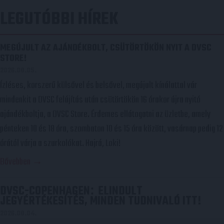
NAVIGÁCIÓ
LEGUTÓBBI HÍREK
MEGÚJULT AZ AJÁNDÉKBOLT, CSÜTÖRTÖKÖN NYIT A DVSC
STORE!
2026.08.05.
Ízléses, korszerű külsővel és belsővel, megújult kínálattal vár
mindenkit a DVSC felújítás után csütörtökön 16 órakor újra nyitó
ajándékboltja, a DVSC Store. Érdemes ellátogatni az üzletbe, amely
pénteken 10 és 18 óra, szombaton 10 és 15 óra között, vasárnap pedig 12
órától várja a szurkolókat. Hajrá, Loki!
Bővebben →
DVSC-COPENHAGEN
ELINDULT
:
JEGYÉRTÉKESÍTÉS, MINDEN TUDNIVALÓ ITT!
2026.08.04.