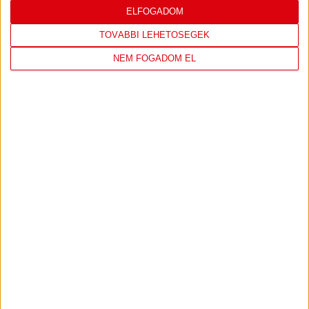
ELFOGADOM
DVSC
NYÍREGYHÁZA
TOVÁBBI LEHETŐSÉGEK
SPARTACUS
NEM FOGADOM EL
OTP BANK LIGA 3. FORDULÓ
2026.08.09. - 17:30
Nagyerdei Stadion
JEGYVÁSÁRLÁS
LIGA:
SZUPERKUPA