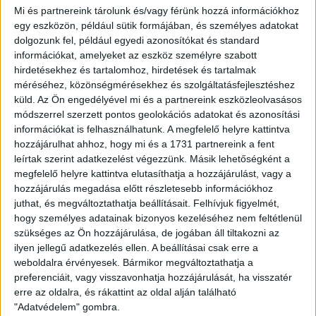
Mi és partnereink tárolunk és/vagy férünk hozzá információkhoz
egy eszközön, például sütik formájában, és személyes adatokat
dolgozunk fel, például egyedi azonosítókat és standard
információkat, amelyeket az eszköz személyre szabott
hirdetésekhez és tartalomhoz, hirdetések és tartalmak
méréséhez, közönségmérésekhez és szolgáltatásfejlesztéshez
küld.
Az Ön engedélyével mi és a partnereink eszközleolvasásos
módszerrel szerzett pontos geolokációs adatokat és azonosítási
információkat is felhasználhatunk. A megfelelő helyre kattintva
hozzájárulhat ahhoz, hogy mi és a 1731 partnereink a fent
leírtak szerint adatkezelést végezzünk. Másik lehetőségként a
megfelelő helyre kattintva elutasíthatja a hozzájárulást, vagy a
hozzájárulás megadása előtt részletesebb információkhoz
MTK
juthat, és megváltoztathatja beállításait.
Felhívjuk figyelmét,
hogy személyes adatainak bizonyos kezeléséhez nem feltétlenül
szükséges az Ön hozzájárulása, de jogában áll tiltakozni az
ilyen jellegű adatkezelés ellen. A beállításai csak erre a
weboldalra érvényesek. Bármikor megváltoztathatja a
1
2
3
»
preferenciáit, vagy visszavonhatja hozzájárulását, ha visszatér
erre az oldalra, és rákattint az oldal alján található
BEJEGYZÉS
Régebbi bejegyzések
"Adatvédelem" gombra.