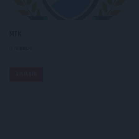
MTK
2020.03.23.
BŐVEBBEN