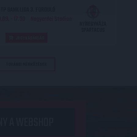
TP BANK LIGA 3. FORDULÓ
.09. - 17
30
Nagyerdei Stadion
:
NYÍREGYHÁZA
SPARTACUS
JEGYVÁSÁRLÁS
TOVÁBBI MÉRKŐZÉSEK
NY A WEBSHOP