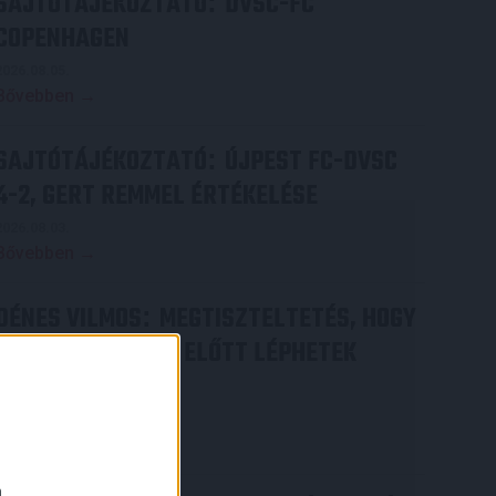
SAJTÓTÁJÉKOZTATÓ
DVSC-FC
:
COPENHAGEN
2026.08.05.
Bővebben →
SAJTÓTÁJÉKOZTATÓ
ÚJPEST FC-DVSC
:
4-2, GERT REMMEL ÉRTÉKELÉSE
2026.08.03.
Bővebben →
DÉNES VILMOS
MEGTISZTELTETÉS, HOGY
:
ILYEN SZURKOLÓK ELŐTT LÉPHETEK
PÁLYÁRA
2026.07.31.
Bővebben →
a