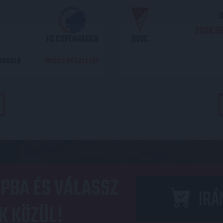
O
2026.08
FC COPENHAGEN
DVSC
DORDULÓ
MECCS RÉSZLETEI
PBA ÉS VÁLASSZ
IRÁ
K KÖZÜL!