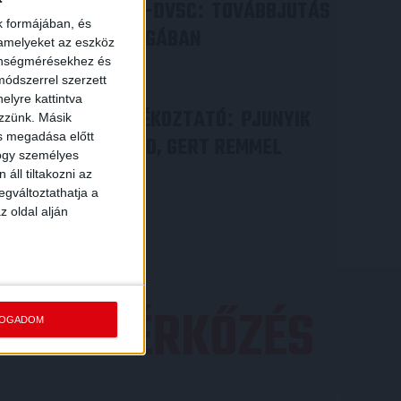
PJUNYIK JEREVÁN-DVSC
TOVÁBBJUTÁS
:
k formájában, és
A KONFERENCIA LIGÁBAN
 amelyeket az eszköz
zönségmérésekhez és
Bővebben →
ódszerrel szerzett
elyre kattintva
VIDEÓ! SAJTÓTÁJÉKOZTATÓ
PJUNYIK
:
ezzünk. Másik
ás megadása előtt
JEREVÁN-DVSC 0-0, GERT REMMEL
hogy személyes
ÉRTÉKELÉSE
áll tiltakozni az
egváltoztathatja a
Bővebben →
z oldal alján
EZŐ MÉRKŐZÉS
FOGADOM