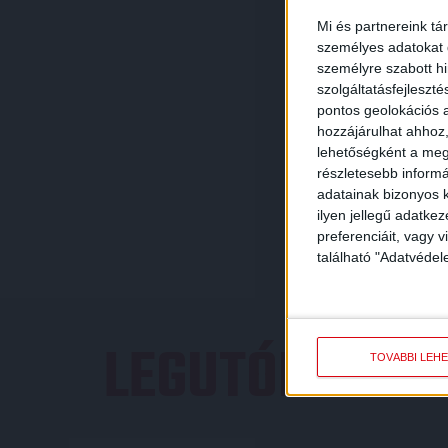
Mi és partnereink tá
személyes adatokat d
személyre szabott h
szolgáltatásfejleszté
pontos geolokációs a
hozzájárulhat ahhoz,
lehetőségként a megf
részletesebb informác
adatainak bizonyos k
ilyen jellegű adatke
preferenciáit, vagy v
található "Adatvéde
LEGUTÓBBI E
TOVÁBBI LEH