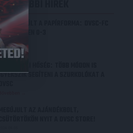
LEGUTÓBBI HÍREK
ÉRVÉNYESÜLT A PAPÍRFORMA
DVSC-FC
:
COPENHAGEN 0-3
2026.08.06.
Bővebben →
RENDKÍVÜLI HŐSÉG
TÖBB MÓDON IS
:
IGYEKSZIK SEGÍTENI A SZURKOLÓKAT A
DVSC
Bővebben →
MEGÚJULT AZ AJÁNDÉKBOLT,
CSÜTÖRTÖKÖN NYIT A DVSC STORE!
2026.08.05.