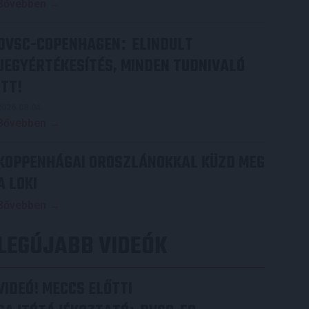
Bővebben →
DVSC-COPENHAGEN
ELINDULT
:
JEGYÉRTÉKESÍTÉS, MINDEN TUDNIVALÓ
ITT!
2026.08.04.
Bővebben →
KOPPENHÁGAI OROSZLÁNOKKAL KÜZD MEG
A LOKI
Bővebben →
LEGÚJABB VIDEÓK
VIDEÓ! MECCS ELŐTTI