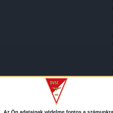
Az Ön adatainak védelme fontos a számunkr