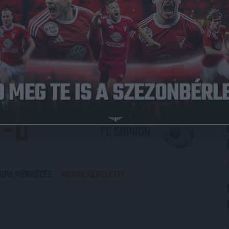
4
-
2
DVSC
UPA MÉRKŐZÉS
MECCS RÉSZLETEI
3
-
0
FC SOPRON
UPA MÉRKŐZÉS
MECCS RÉSZLETEI