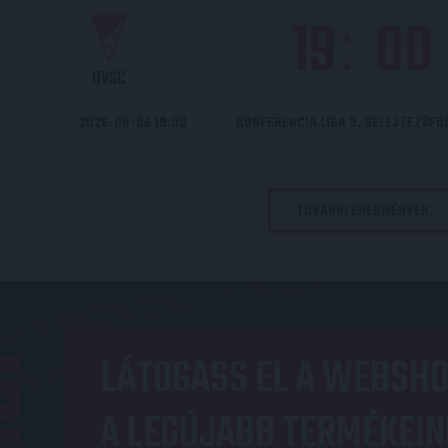
19
00
:
DVSC
2026-08-06 19:00
KONFERENCIA LIGA 3. SELEJTEZŐF
TOVÁBBI EREDMÉNYEK
OP
LÁTOGASS EL A WEBSHO
A LEGÚJABB TERMÉKEIN