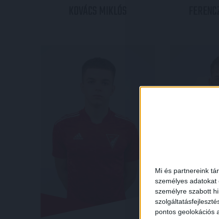
KOVÁCS
MIKLÓS
FERENC
Mi és partnereink tá
személyes adatokat d
személyre szabott h
szolgáltatásfejleszté
pontos geolokációs a