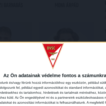
ZI
BARNABÁS
MONA
ÁRPÁD
Az Ön adatainak védelme fontos a számunkr
rolunk és/vagy férünk hozzá információkhoz egy eszközön, például süti
olgozunk fel, például egyedi azonosítókat és standard információkat,
irdetésekhez és tartalomhoz, hirdetések és tartalmak méréséhez, kö
shez küld.
Az Ön engedélyével mi és a partnereink eszközleolvasásos m
datokat és azonosítási információkat is felhasználhatunk. A megfelelő h