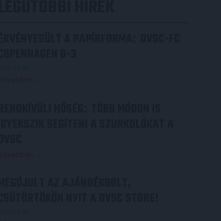
LEGUTÓBBI HÍREK
ÉRVÉNYESÜLT A PAPÍRFORMA
DVSC-FC
:
COPENHAGEN 0-3
2026.08.06.
Bővebben →
RENDKÍVÜLI HŐSÉG
TÖBB MÓDON IS
:
IGYEKSZIK SEGÍTENI A SZURKOLÓKAT A
DVSC
Bővebben →
MEGÚJULT AZ AJÁNDÉKBOLT,
CSÜTÖRTÖKÖN NYIT A DVSC STORE!
2026.08.05.