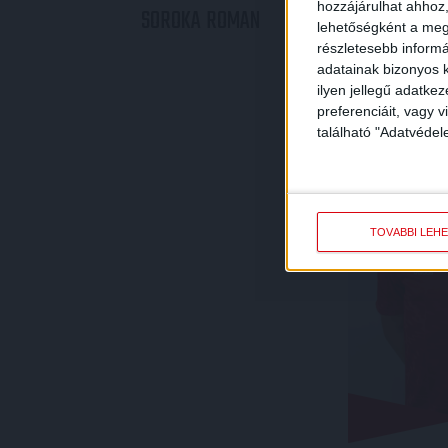
hozzájárulhat ahhoz,
SOROKA
ROMAN
TER
lehetőségként a megf
részletesebb informác
adatainak bizonyos k
ilyen jellegű adatke
preferenciáit, vagy v
található "Adatvéde
TOVÁBBI LEH