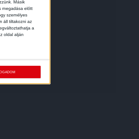
ezzünk. Másik
ás megadása előtt
hogy személyes
áll tiltakozni az
egváltoztathatja a
z oldal alján
FOGADOM