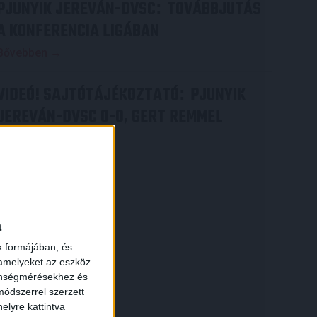
PJUNYIK JEREVÁN-DVSC
TOVÁBBJUTÁS
:
A KONFERENCIA LIGÁBAN
Bővebben →
VIDEÓ! SAJTÓTÁJÉKOZTATÓ
PJUNYIK
:
JEREVÁN-DVSC 0-0, GERT REMMEL
ÉRTÉKELÉSE
Bővebben →
×
a
k formájában, és
 amelyeket az eszköz
zönségmérésekhez és
ódszerrel szerzett
elyre kattintva