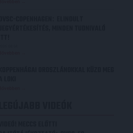
Bővebben →
DVSC-COPENHAGEN
ELINDULT
:
JEGYÉRTÉKESÍTÉS, MINDEN TUDNIVALÓ
ITT!
2026.08.04.
Bővebben →
KOPPENHÁGAI OROSZLÁNOKKAL KÜZD MEG
A LOKI
Bővebben →
LEGÚJABB VIDEÓK
VIDEÓ! MECCS ELŐTTI