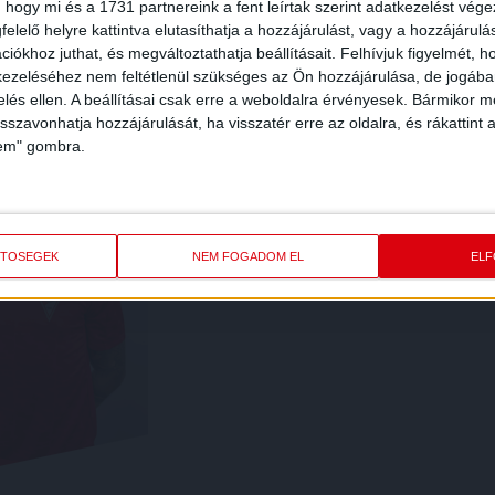
 hogy mi és a 1731 partnereink a fent leírtak szerint adatkezelést vég
CZA
GERGŐ
GRASSI
ELIA
elelő helyre kattintva elutasíthatja a hozzájárulást, vagy a hozzájárul
iókhoz juthat, és megváltoztathatja beállításait.
Felhívjuk figyelmét, 
ezeléséhez nem feltétlenül szükséges az Ön hozzájárulása, de jogában 
zelés ellen. A beállításai csak erre a weboldalra érvényesek. Bármikor m
isszavonhatja hozzájárulását, ha visszatér erre az oldalra, és rákattint a
lem" gombra.
ETŐSÉGEK
NEM FOGADOM EL
EL