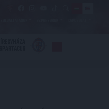
SZOLGÁLTATÁSOK
SZPONZOROK
KAPCSOLAT
YÍREGYHÁZA
FC
SPARTACUS
COPENHAGE