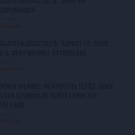
SAJTÓTÁJÉKOZTATÓ
DVSC-FC
:
COPENHAGEN
2026.08.05.
Bővebben →
SAJTÓTÁJÉKOZTATÓ
ÚJPEST FC-DVSC
:
4-2, GERT REMMEL ÉRTÉKELÉSE
2026.08.03.
Bővebben →
DÉNES VILMOS
MEGTISZTELTETÉS, HOGY
:
ILYEN SZURKOLÓK ELŐTT LÉPHETEK
PÁLYÁRA
2026.07.31.
Bővebben →