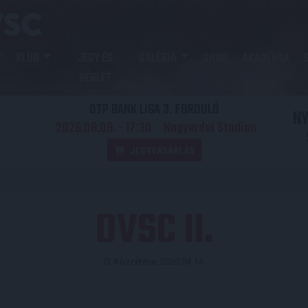
KLUB
JEGY ÉS
GALÉRIA
SHOP
AKADÉMIA
BÉRLET
OTP BANK LIGA 3. FORDULÓ
N
2026.08.09. - 17
30
Nagyerdei Stadion
:
JEGYVÁSÁRLÁS
DVSC II.
Közzétéve: 2020.04.14.
PUSOK