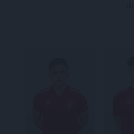
TÓ
KÖZÉP