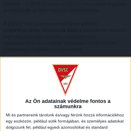
pótlólag – a 2019/20-as és a 2020/21-es szezon legjobbjai
is megkapták az őket megillető elismeréseket.
A 2020/21-es szezonra vonatkozóan
a DVSC
csapatkapitánya, Dzsudzsák Balázs
különdíjban részesült
,
mint válogatottsági rekorder, a válogatott volt
csapatkapitánya és a magyar labdarúgás utóbbi másfél
évtizedének meghatározó egyénisége.
A 2021/22-es bajnokságot illetően
a legjobb 21 éven aluli
játékosnak a Loki saját nevelésű labdarúgóját, Baráth
Pétert
választották.
A legjobb másodosztályban
szereplő játékos az azóta a DVSC színeiben szereplő
Horváth Krisztofer
lett, aki az előző szezonban a Szeged
együttesében remekelt.
Az Ön adatainak védelme fontos a
számunkra
Mi és partnereink tárolunk és/vagy férünk hozzá információkhoz
egy eszközön, például sütik formájában, és személyes adatokat
dolgozunk fel, például egyedi azonosítókat és standard