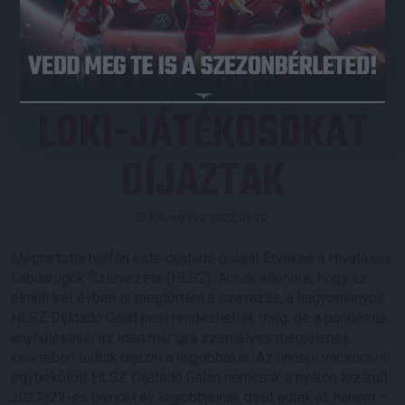
JEGYVÁSÁRLÁS
LOKI-JÁTÉKOSOKAT
DÍJAZTAK
Közzétéve: 2022.09.20.
Megtartotta hétfőn este díjátadó gáláját Etyeken a Hivatásos
Labdarúgók Szervezete (HLSZ). Annak ellenére, hogy az
elmúlt két évben is megtörtént a szavazás, a hagyományos
HLSZ Díjátadó Gálát nem rendezhették meg, de a pandémia
enyhülésével az idén már újra személyes megjelenés
keretében tudták díjazni a legjobbakat. Az ünnepi vacsorával
egybekötött HLSZ Díjátadó Gálán nemcsak a nyáron lezárult
2021/22-es bajnoki év legjobbjainak díjait adták át, hanem –