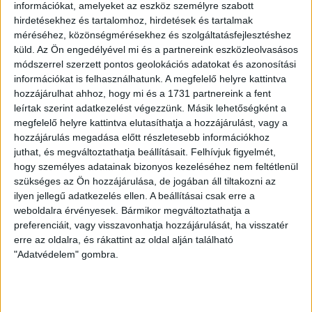
információkat, amelyeket az eszköz személyre szabott
hirdetésekhez és tartalomhoz, hirdetések és tartalmak
méréséhez, közönségmérésekhez és szolgáltatásfejlesztéshez
küld.
Az Ön engedélyével mi és a partnereink eszközleolvasásos
módszerrel szerzett pontos geolokációs adatokat és azonosítási
információkat is felhasználhatunk. A megfelelő helyre kattintva
hozzájárulhat ahhoz, hogy mi és a 1731 partnereink a fent
leírtak szerint adatkezelést végezzünk. Másik lehetőségként a
megfelelő helyre kattintva elutasíthatja a hozzájárulást, vagy a
hozzájárulás megadása előtt részletesebb információkhoz
juthat, és megváltoztathatja beállításait.
Felhívjuk figyelmét,
hogy személyes adatainak bizonyos kezeléséhez nem feltétlenül
LEGUTÓBBI HÍREK
szükséges az Ön hozzájárulása, de jogában áll tiltakozni az
ilyen jellegű adatkezelés ellen. A beállításai csak erre a
weboldalra érvényesek. Bármikor megváltoztathatja a
preferenciáit, vagy visszavonhatja hozzájárulását, ha visszatér
MEGÚJULT AZ AJÁNDÉKBOLT, CSÜTÖRTÖKÖN
erre az oldalra, és rákattint az oldal alján található
NYIT A DVSC STORE!
"Adatvédelem" gombra.
2026.08.05.
Ízléses, korszerű külsővel és belsővel, megújult kínálattal
vár mindenkit a DVSC felújítás után csütörtökön 16 órakor