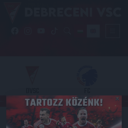
DVSC
FC
×
COPENHAGEN
KONFERENCIA LIGA 3. SELEJTEZŐFDORDULÓ
2026.08.06. - 19
00
Nagyerdei Stadion
: