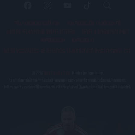
PÁLYARENDSZABÁLYOK
ADATKEZELÉSI TÁJÉKOZATÓ
JOGI ÉS FELHASZNÁLÁSI FELTÉTELEK
LEVÉL A SZERKESZTŐNEK
IMPRESSZUM
KAPCSOLAT
BELSŐ VISSZAÉLÉS-BEJELENTÉSI TÁJÉKOZTATÓ DVSC FUTBALL ZRT.
© 2026
DVSC Futball Zrt.
Minden jog fenntartva.
Az oldalon található írott és képi anyagok csak a forrás megjelölésével, internetes
felhasználás esetén élő hivatkozás elhelyezésével (forrás: dvsc.hu) használhatóak fel.