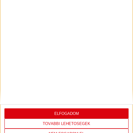
KONFERENCIA LIGÁBAN
Bővebben →
VIDEÓ! SAJTÓTÁJÉKOZTATÓ
PJUNYIK
:
JEREVÁN-DVSC 0-0, GERT REMMEL
ÉRTÉKELÉSE
Bővebben →
LEGUTÓBBI EREDMÉNY
ELFOGADOM
TOVÁBBI LEHETŐSÉGEK