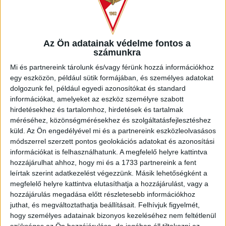
többek között a Tatabánya és a belga KV Kortrijk
együttesében is megfordult, edzői pályafutását
Szekszárdon kezdte. 2008 és 2010 között pályaedzőként
Az Ön adatainak védelme fontos a
segítette Erwin Koeman szövetségi kapitány munkáját a
számunkra
nemzeti válogatottnál, majd a Haladásnál, illetve a Paksnál
tevékenykedett, utóbbi csapatnál megbízott
Mi és partnereink tárolunk és/vagy férünk hozzá információkhoz
vezetőedzőként is. 2012-től 2023-ig a Ferencváros
egy eszközön, például sütik formájában, és személyes adatokat
stábjának tagja volt, együtt dolgozott többek között Ricardo
dolgozunk fel, például egyedi azonosítókat és standard
Monizzal, Thomas Dollal, Szerhij Rebrovval, Peter Stögerrel
információkat, amelyeket az eszköz személyre szabott
hirdetésekhez és tartalomhoz, hirdetések és tartalmak
és Sztanyiszlav Csercseszovval is, többször kapott
méréséhez, közönségmérésekhez és szolgáltatásfejlesztéshez
szerepet megbízott vezetőedzőként, tavaly az együttest a
küld.
Az Ön engedélyével mi és a partnereink eszközleolvasásos
Konferencia Liga főtáblájára vezette.
módszerrel szerzett pontos geolokációs adatokat és azonosítási
információkat is felhasználhatunk. A megfelelő helyre kattintva
Máté Csaba stábjának tagjaként Debrecenben dolgozik
hozzájárulhat ahhoz, hogy mi és a 1733 partnereink a fent
mostantól Máté Roland, aki korábban az FTC utánpótlásában
leírtak szerint adatkezelést végezzünk. Másik lehetőségként a
tevékenykedett és a DVSC egyik legendás korábbi játékosa,
megfelelő helyre kattintva elutasíthatja a hozzájárulást, vagy a
a Lokival 2005-ben és 2006-ban bajnok Éger László is.
hozzájárulás megadása előtt részletesebb információkhoz
juthat, és megváltoztathatja beállításait.
Felhívjuk figyelmét,
hogy személyes adatainak bizonyos kezeléséhez nem feltétlenül