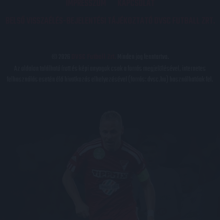
IMPRESSZUM
KAPCSOLAT
BELSŐ VISSZAÉLÉS-BEJELENTÉSI TÁJÉKOZTATÓ DVSC FUTBALL ZRT.
© 2026
DVSC Futball Zrt.
Minden jog fenntartva.
Az oldalon található írott és képi anyagok csak a forrás megjelölésével, internetes
felhasználás esetén élő hivatkozás elhelyezésével (forrás: dvsc.hu) használhatóak fel.