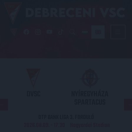
DVSC
NYÍREGYHÁZA
SPARTACUS
OTP BANK LIGA 3. FORDULÓ
2026.08.09. - 17
30
Nagyerdei Stadion
: