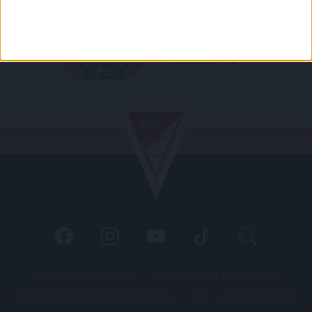
PÁLYARENDSZABÁLYOK
ADATKEZELÉSI TÁJÉKOZATÓ
JOGI ÉS FELHASZNÁLÁSI FELTÉTELEK
LEVÉL A SZERKESZTŐNEK