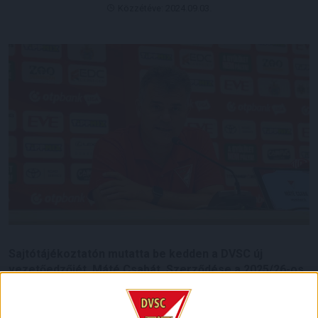
Közzétéve: 2024.09.03.
Sajtótájékoztatón mutatta be kedden a DVSC új
vezetőedzőjét, Máté Csabát. Szerződése a 2025/26-os
bajnokság végéig szól, plusz 1 éves opcióval.
Az 54 éves, szekszárdi születésű szakember játékosként