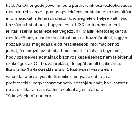
MÉRKŐZÉS
küld.
Az Ön engedélyével mi és a partnereink eszközleolvasásos
módszerrel szerzett pontos geolokációs adatokat és azonosítási
információkat is felhasználhatunk. A megfelelő helyre kattintva
hozzájárulhat ahhoz, hogy mi és a 1733 partnereink a fent
leírtak szerint adatkezelést végezzünk. Másik lehetőségként a
megfelelő helyre kattintva elutasíthatja a hozzájárulást, vagy a
hozzájárulás megadása előtt részletesebb információkhoz
juthat, és megváltoztathatja beállításait.
Felhívjuk figyelmét,
DVSC
KECSKEMÉTI TE
hogy személyes adatainak bizonyos kezeléséhez nem feltétlenül
szükséges az Ön hozzájárulása, de jogában áll tiltakozni az
1
-
1
ilyen jellegű adatkezelés ellen. A beállításai csak erre a
weboldalra érvényesek. Bármikor megváltoztathatja a
preferenciáit, vagy visszavonhatja hozzájárulását, ha visszatér
erre az oldalra, és rákattint az oldal alján található
MAGYAR KUPA
"Adatvédelem" gombra.
2011-12-03
MECCS
NYOLCADDÖNTŐ,
14:00
RÉSZLETEI
VISSZAVÁGÓ