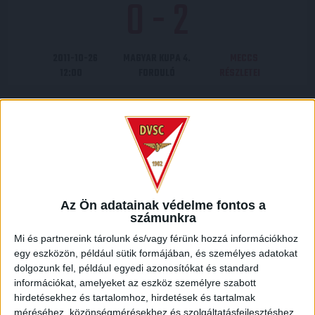
0
-
2
2011-10-26
MAGYAR KUPA 4.
MECCS
12:00
FORDULÓ
RÉSZLETEI
KECSKEMÉTI TE
DVSC
Az Ön adatainak védelme fontos a
számunkra
1
-
2
Mi és partnereink tárolunk és/vagy férünk hozzá információkhoz
egy eszközön, például sütik formájában, és személyes adatokat
dolgozunk fel, például egyedi azonosítókat és standard
információkat, amelyeket az eszköz személyre szabott
MAGYAR KUPA
2011-11-30
MECCS
hirdetésekhez és tartalomhoz, hirdetések és tartalmak
NYOLCADDÖNTŐ, 1.
15:45
RÉSZLETEI
méréséhez, közönségmérésekhez és szolgáltatásfejlesztéshez