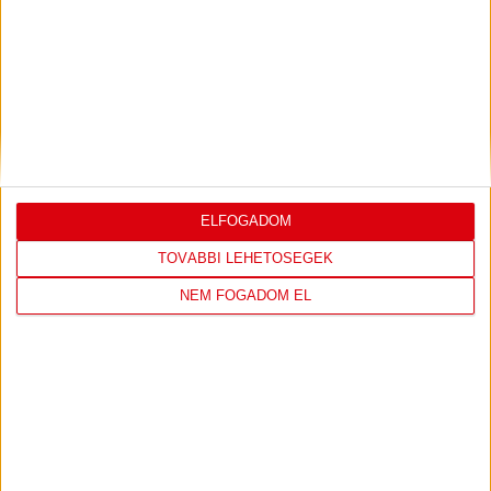
DVSC
FC
COPENHAGEN
ELFOGADOM
19
:
00
TOVÁBBI LEHETŐSÉGEK
NEM FOGADOM EL
2026-08-
KONFERENCIA LIGA 3.
MECCS
06 19:00
SELEJTEZŐFDORDULÓ
RÉSZLETEI
TOVÁBBI EREDMÉNYEK