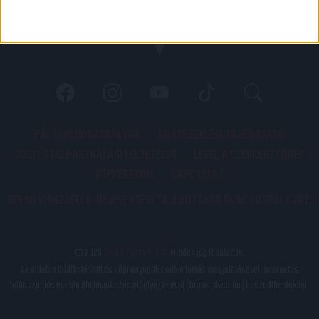
PÁLYARENDSZABÁLYOK
ADATKEZELÉSI TÁJÉKOZATÓ
JOGI ÉS FELHASZNÁLÁSI FELTÉTELEK
LEVÉL A SZERKESZTŐNEK
IMPRESSZUM
KAPCSOLAT
BELSŐ VISSZAÉLÉS-BEJELENTÉSI TÁJÉKOZTATÓ DVSC FUTBALL ZRT.
© 2026
DVSC Futball Zrt.
Minden jog fenntartva.
Az oldalon található írott és képi anyagok csak a forrás megjelölésével, internetes
felhasználás esetén élő hivatkozás elhelyezésével (forrás: dvsc.hu) használhatóak fel.