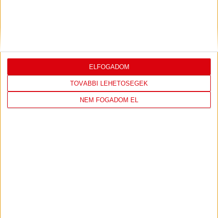
ELFOGADOM
TOVÁBBI LEHETŐSÉGEK
NEM FOGADOM EL
DVSC CÍMERES PÓLÓ
DVSC KAPUCNIS
PULÓVER