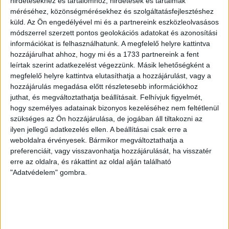
hirdetésekhez és tartalomhoz, hirdetések és tartalmak
méréséhez, közönségmérésekhez és szolgáltatásfejlesztéshez
küld.
Az Ön engedélyével mi és a partnereink eszközleolvasásos
módszerrel szerzett pontos geolokációs adatokat és azonosítási
DVSC
NYÍREGYHÁZA
információkat is felhasználhatunk. A megfelelő helyre kattintva
hozzájárulhat ahhoz, hogy mi és a 1733 partnereink a fent
SPARTACUS
leírtak szerint adatkezelést végezzünk. Másik lehetőségként a
megfelelő helyre kattintva elutasíthatja a hozzájárulást, vagy a
17
:
30
hozzájárulás megadása előtt részletesebb információkhoz
juthat, és megváltoztathatja beállításait.
Felhívjuk figyelmét,
hogy személyes adatainak bizonyos kezeléséhez nem feltétlenül
szükséges az Ön hozzájárulása, de jogában áll tiltakozni az
2026-08-09
OTP BANK LIGA 3.
MECCS
ilyen jellegű adatkezelés ellen. A beállításai csak erre a
17:30
FORDULÓ
RÉSZLETEI
weboldalra érvényesek. Bármikor megváltoztathatja a
preferenciáit, vagy visszavonhatja hozzájárulását, ha visszatér
erre az oldalra, és rákattint az oldal alján található
"Adatvédelem" gombra.
TOVÁBBI EREDMÉNYEK