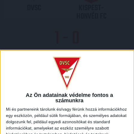
DVSC
KISPEST-
HONVÉD FC
1
-
0
2009-07-18 17:00
SZUPERKUPA
MECCS RÉSZLETEI
Az Ön adatainak védelme fontos a
számunkra
LEGUTÓBBI EREDMÉNY
Mi és partnereink tárolunk és/vagy férünk hozzá információkhoz
egy eszközön, például sütik formájában, és személyes adatokat
dolgozunk fel, például egyedi azonosítókat és standard
információkat, amelyeket az eszköz személyre szabott