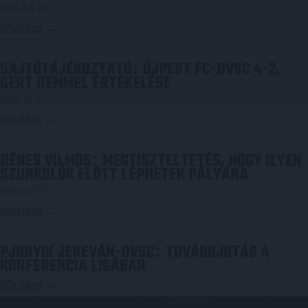
2026.08.05.
Bővebben →
SAJTÓTÁJÉKOZTATÓ
ÚJPEST FC-DVSC 4-2,
:
GERT REMMEL ÉRTÉKELÉSE
2026.08.03.
Bővebben →
DÉNES VILMOS
MEGTISZTELTETÉS, HOGY ILYEN
:
SZURKOLÓK ELŐTT LÉPHETEK PÁLYÁRA
2026.07.31.
Bővebben →
PJUNYIK JEREVÁN-DVSC
TOVÁBBJUTÁS A
:
KONFERENCIA LIGÁBAN
Bővebben →