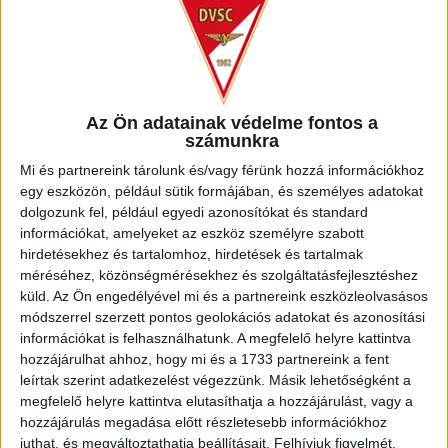
Az Ön adatainak védelme fontos a
számunkra
Mi és partnereink tárolunk és/vagy férünk hozzá információkhoz
egy eszközön, például sütik formájában, és személyes adatokat
ENGEDI MÁRK
dolgozunk fel, például egyedi azonosítókat és standard
információkat, amelyeket az eszköz személyre szabott
hirdetésekhez és tartalomhoz, hirdetések és tartalmak
méréséhez, közönségmérésekhez és szolgáltatásfejlesztéshez
küld.
Az Ön engedélyével mi és a partnereink eszközleolvasásos
módszerrel szerzett pontos geolokációs adatokat és azonosítási
információkat is felhasználhatunk. A megfelelő helyre kattintva
hozzájárulhat ahhoz, hogy mi és a 1733 partnereink a fent
leírtak szerint adatkezelést végezzünk. Másik lehetőségként a
megfelelő helyre kattintva elutasíthatja a hozzájárulást, vagy a
hozzájárulás megadása előtt részletesebb információkhoz
juthat, és megváltoztathatja beállításait.
Felhívjuk figyelmét,