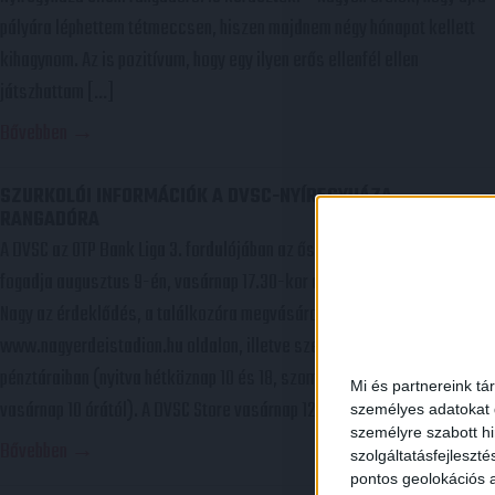
pályára léphettem tétmeccsen, hiszen majdnem négy hónapot kellett
kihagynom. Az is pozitívum, hogy egy ilyen erős ellenfél ellen
játszhattam […]
Bővebben →
SZURKOLÓI INFORMÁCIÓK A DVSC-NYÍREGYHÁZA
RANGADÓRA
A DVSC az OTP Bank Liga 3. fordulójában az ősi rivális Nyíregyházát
fogadja augusztus 9-én, vasárnap 17.30-kor a Nagyerdei Stadionban.
Nagy az érdeklődés, a találkozóra megvásárolhatók a jegyek online, a
www.nagyerdeistadion.hu oldalon, illetve személyesen a stadion
pénztáraiban (nyitva hétköznap 10 és 18, szombaton 10 és 15 óra között,
Mi és partnereink tá
vasárnap 10 órától). A DVSC Store vasárnap 12 […]
személyes adatokat d
személyre szabott h
Bővebben →
szolgáltatásfejleszté
pontos geolokációs a