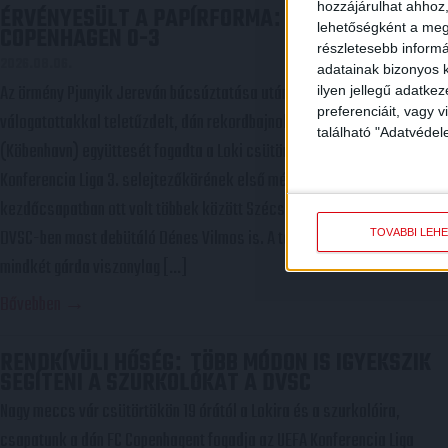
hozzájárulhat ahhoz,
ÉRVÉNYESÜLT A PAPÍRFORMA
DVSC-FC
:
lehetőségként a megf
COPENHAGEN 0-3
részletesebb informác
2026.08.06.
adatainak bizonyos k
Az örmény Pjunyik Jereván búcsúztatása után a bombaerős,
ilyen jellegű adatke
preferenciáit, vagy v
válogatottakkal teletűzdelt, dán rekordbajnok FC Copenhagen
található "Adatvéde
(Köbenhavn) együttesét fogadta a Loki csütörtökön este az UEFA
Konferencia Liga 3. selejtezőkörének első mérkőzésén. A
kezdőcsapatban ott volt többek között Szécsi Márk, Batik Bence és a
DVSC-ben most debütáló Dénes Vilmos is. A találkozót a hőség dacára
TOVÁBBI LEH
mindkét gárda viszonylag […]
Bővebben →
RENDKÍVÜLI HŐSÉG
TÖBB MÓDON IS IGYEKSZIK
:
SEGÍTENI A SZURKOLÓKAT A DVSC
Nagy meccs vár csütörtökön 19 órától a Lokira és a szurkolóira,
csapatunk a dán FC Copenhagent fogadja az UEFA Konferencia Liga