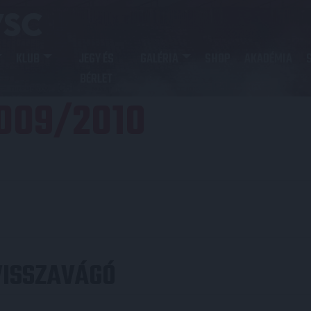
KLUB
JEGY ÉS
GALÉRIA
SHOP
AKADÉMIA
BÉRLET
009/2010
VISSZAVÁGÓ