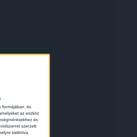
×
a
k formájában, és
 amelyeket az eszköz
zönségmérésekhez és
ódszerrel szerzett
elyre kattintva