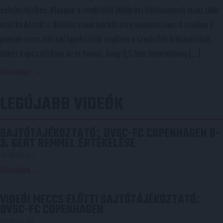
selejtezőjében. Klubunk a rendkívüli időjárási körülmények miatt több
intézkedésről is döntött a mai mérkőzésre vonatkozóan. A stadion 6
pontján vízosztással igyekszünk segíteni a szurkolók hidratációját,
ehhez kapcsolódóan az is fontos, hogy 0,5 liter űrtartalomig […]
Bővebben →
LEGÚJABB VIDEÓK
SAJTÓTÁJÉKOZTATÓ
DVSC-FC COPENHAGEN 0-
:
3, GERT REMMEL ÉRTÉKELÉSE
2026.08.07.
Bővebben →
VIDEÓ! MECCS ELŐTTI SAJTÓTÁJÉKOZTATÓ
:
DVSC-FC COPENHAGEN
2026.08.05.