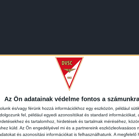
Az Ön adatainak védelme fontos a számunkr
rolunk és/vagy férünk hozzá információkhoz egy eszközön, például süti
olgozunk fel, például egyedi azonosítókat és standard információkat,
irdetésekhez és tartalomhoz, hirdetések és tartalmak méréséhez, kö
shez küld.
Az Ön engedélyével mi és a partnereink eszközleolvasásos m
datokat és azonosítási információkat is felhasználhatunk. A megfelelő h