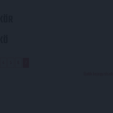
KÖR
KÖ
4
5
6
7
Újabb bejegyzések