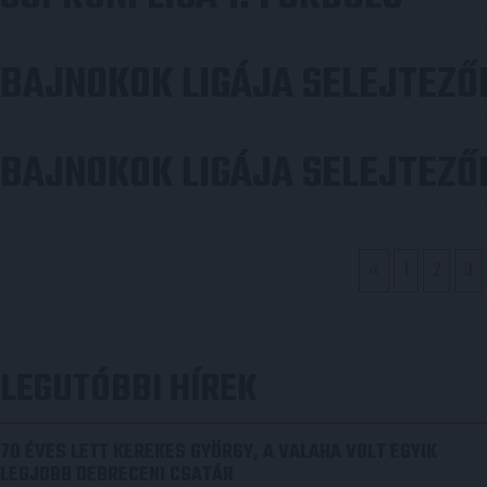
BAJNOKOK LIGÁJA SELEJTEZŐ
BAJNOKOK LIGÁJA SELEJTEZŐ
«
1
2
3
BEJEGYZÉS
NAVIGÁCIÓ
LEGUTÓBBI HÍREK
70 ÉVES LETT KEREKES GYÖRGY, A VALAHA VOLT EGYIK
LEGJOBB DEBRECENI CSATÁR