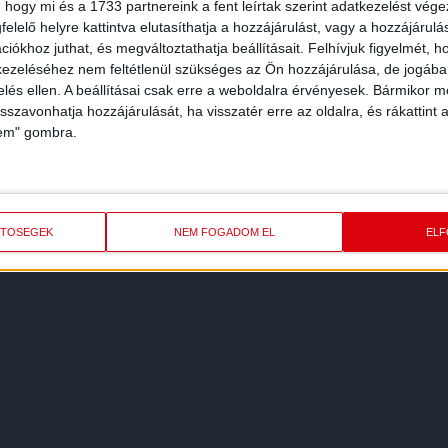
 hogy mi és a 1733 partnereink a fent leírtak szerint adatkezelést vég
elelő helyre kattintva elutasíthatja a hozzájárulást, vagy a hozzájárul
iókhoz juthat, és megváltoztathatja beállításait.
Felhívjuk figyelmét, 
ezeléséhez nem feltétlenül szükséges az Ön hozzájárulása, de jogában 
zelés ellen. A beállításai csak erre a weboldalra érvényesek. Bármikor m
isszavonhatja hozzájárulását, ha visszatér erre az oldalra, és rákattint a
lem" gombra.
ETŐSÉGEK
NEM FOGADOM EL
EL