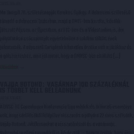
2026.08.08.
Ma ünnepli 70. születésnapját Kerekes György. A debreceni születésű
támadó a debreceni Titászban, majd a DMTE-ben kezdte, később
játszott Pécsen, az Újpestben, az FTC-ben és a Videotonban is, ám
pályafutása csúcspontját egyértelműen a Lokiban töltött évek
jelentették. A népszerű Gurigának hihetetlen érzéke volt a játékhoz és
a gólszerzéshez, amit jól mutat, hogy a DMVSC-ben eltöltött […]
Bővebben →
VAJDA BOTOND
VASÁRNAP 100 SZÁZALÉKNÁL
:
IS TÖBBET KELL BELEADNUNK
2026.08.07.
A DVSC-FC Copenhagen Konferencia Liga mérkőzés örömteli eseménye
volt, hogy sérüléséből felépülve visszatért a pályára 22 éves szélsőnk,
Vajda Botond. Játékosunkat a visszatérésről és a vasárnapi,
Nyíregyháza elleni rangadóról is kérdeztük. – Nagyon örülök, hogy újra