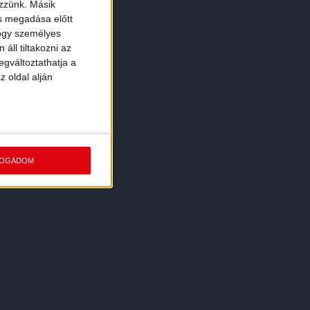
ezzünk. Másik
ás megadása előtt
hogy személyes
áll tiltakozni az
egváltoztathatja a
z oldal alján
FOGADOM