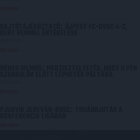
Bővebben →
SAJTÓTÁJÉKOZTATÓ
ÚJPEST FC-DVSC 4-2,
:
GERT REMMEL ÉRTÉKELÉSE
2026.08.03.
Bővebben →
DÉNES VILMOS
MEGTISZTELTETÉS, HOGY ILYEN
:
SZURKOLÓK ELŐTT LÉPHETEK PÁLYÁRA
2026.07.31.
Bővebben →
PJUNYIK JEREVÁN-DVSC
TOVÁBBJUTÁS A
:
KONFERENCIA LIGÁBAN
Bővebben →