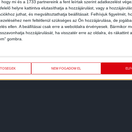
 hogy mi és a 1733 partnereink a fent leírtak szerint adatkezelést vég
elelő helyre kattintva elutasíthatja a hozzájárulást, vagy a hozzájárul
iókhoz juthat, és megváltoztathatja beállításait.
Felhívjuk figyelmét, 
ezeléséhez nem feltétlenül szükséges az Ön hozzájárulása, de jogában 
zelés ellen. A beállításai csak erre a weboldalra érvényesek. Bármikor m
isszavonhatja hozzájárulását, ha visszatér erre az oldalra, és rákattint a
lem" gombra.
ETŐSÉGEK
NEM FOGADOM EL
EL