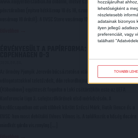
www.nagyerdeistadion.hu oldalon, illetve személyesen a stadion
hozzájárulhat ahhoz,
lehetőségként a megf
pénztáraiban (nyitva hétköznap 10 és 18, szombaton 10 és 15 óra között,
részletesebb informác
vasárnap 10 órától). A DVSC Store vasárnap 12 […]
adatainak bizonyos k
ilyen jellegű adatke
Bővebben →
preferenciáit, vagy v
található "Adatvéde
ÉRVÉNYESÜLT A PAPÍRFORMA
DVSC-FC
:
COPENHAGEN 0-3
2026.08.06.
Az örmény Pjunyik Jereván búcsúztatása után a bombaerős,
TOVÁBBI LEH
válogatottakkal teletűzdelt, dán rekordbajnok FC Copenhagen
(Köbenhavn) együttesét fogadta a Loki csütörtökön este az UEFA
Konferencia Liga 3. selejtezőkörének első mérkőzésén. A
kezdőcsapatban ott volt többek között Szécsi Márk, Batik Bence és a
DVSC-ben most debütáló Dénes Vilmos is. A találkozót a hőség dacára
mindkét gárda viszonylag […]
Bővebben →