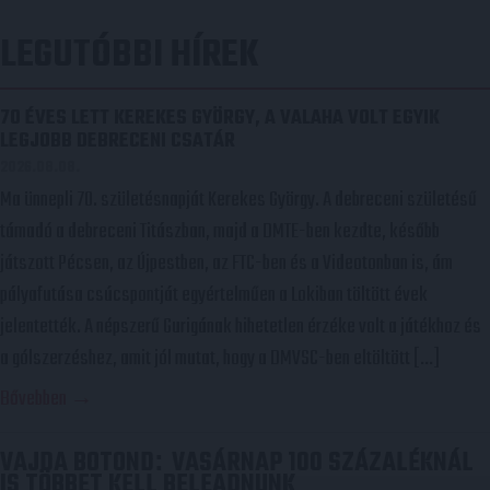
NAVIGÁCIÓ
LEGUTÓBBI HÍREK
70 ÉVES LETT KEREKES GYÖRGY, A VALAHA VOLT EGYIK
LEGJOBB DEBRECENI CSATÁR
2026.08.08.
Ma ünnepli 70. születésnapját Kerekes György. A debreceni születésű
támadó a debreceni Titászban, majd a DMTE-ben kezdte, később
játszott Pécsen, az Újpestben, az FTC-ben és a Videotonban is, ám
pályafutása csúcspontját egyértelműen a Lokiban töltött évek
jelentették. A népszerű Gurigának hihetetlen érzéke volt a játékhoz és
a gólszerzéshez, amit jól mutat, hogy a DMVSC-ben eltöltött […]
Bővebben →
VAJDA BOTOND
VASÁRNAP 100 SZÁZALÉKNÁL
:
IS TÖBBET KELL BELEADNUNK