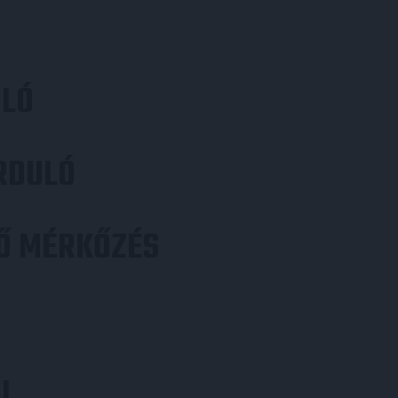
ULÓ
RDULÓ
Ő MÉRKŐZÉS
UL