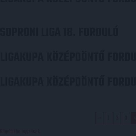
SOPRONI LIGA 18. FORDULÓ
LIGAKUPA KÖZÉPDÖNTŐ FORD
LIGAKUPA KÖZÉPDÖNTŐ FORD
«
1
2
3
BEJEGYZÉS
Régebbi bejegyzések