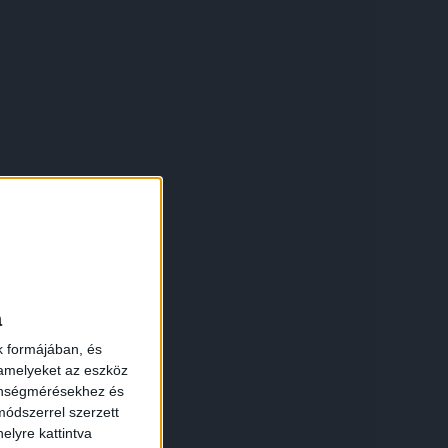
×
a
k formájában, és
 amelyeket az eszköz
zönségmérésekhez és
ódszerrel szerzett
elyre kattintva