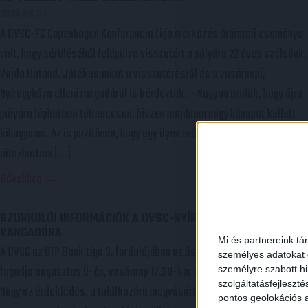
2026.08.07.
A DVSC-FC Copenhagen Konferencia Liga mérkőzés örömteli eseménye
volt, hogy sérüléséből felépülve visszatért a pályára 22 éves szélsőnk,
Vajda Botond. Játékosunkat a visszatérésről és a vasárnapi,
Nyíregyháza elleni rangadóról is kérdeztük. – Nagyon örülök, hogy újra
pályára léphettem tétmeccsen, hiszen majdnem négy hónapot kellett
kihagynom. Az is pozitívum, hogy egy ilyen erős ellenfél ellen
játszhattam […]
Bővebben →
SZURKOLÓI INFORMÁCIÓK A DVSC-NYÍREGYHÁZA
RANGADÓRA
Mi és partnereink tá
A DVSC az OTP Bank Liga 3. fordulójában az ősi rivális Nyíregyházát
személyes adatokat d
fogadja augusztus 9-én, vasárnap 17.30-kor a Nagyerdei Stadionban.
személyre szabott h
szolgáltatásfejleszté
Nagy az érdeklődés, a találkozóra megvásárolhatók a jegyek online, a
pontos geolokációs a