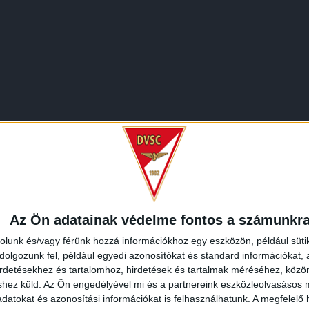
Az Ön adatainak védelme fontos a számunkr
rolunk és/vagy férünk hozzá információkhoz egy eszközön, például süti
olgozunk fel, például egyedi azonosítókat és standard információkat,
irdetésekhez és tartalomhoz, hirdetések és tartalmak méréséhez, kö
shez küld.
Az Ön engedélyével mi és a partnereink eszközleolvasásos m
datokat és azonosítási információkat is felhasználhatunk. A megfelelő h