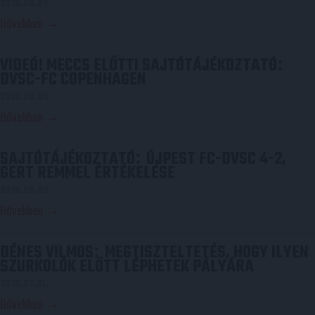
2026.08.07.
Bővebben →
VIDEÓ! MECCS ELŐTTI SAJTÓTÁJÉKOZTATÓ
:
DVSC-FC COPENHAGEN
2026.08.05.
Bővebben →
SAJTÓTÁJÉKOZTATÓ
ÚJPEST FC-DVSC 4-2,
:
GERT REMMEL ÉRTÉKELÉSE
2026.08.03.
Bővebben →
DÉNES VILMOS
MEGTISZTELTETÉS, HOGY ILYEN
:
SZURKOLÓK ELŐTT LÉPHETEK PÁLYÁRA
2026.07.31.
Bővebben →