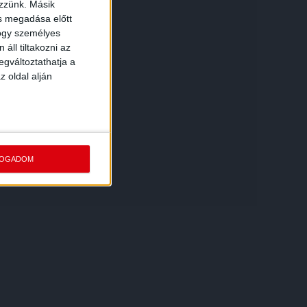
ezzünk. Másik
ás megadása előtt
hogy személyes
áll tiltakozni az
egváltoztathatja a
z oldal alján
FOGADOM