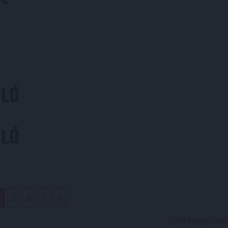
ULÓ
ULÓ
4
5
6
7
»
Újabb bejegyzések