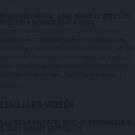
RENDKÍVÜLI HŐSÉG
TÖBB MÓDON IS IGYEKSZIK
:
SEGÍTENI A SZURKOLÓKAT A DVSC
Nagy meccs vár csütörtökön 19 órától a Lokira és a szurkolóira,
csapatunk a dán FC Copenhagent fogadja az UEFA Konferencia Liga
selejtezőjében. Klubunk a rendkívüli időjárási körülmények miatt több
intézkedésről is döntött a mai mérkőzésre vonatkozóan. A stadion 6
pontján vízosztással igyekszünk segíteni a szurkolók hidratációját,
ehhez kapcsolódóan az is fontos, hogy 0,5 liter űrtartalomig […]
Bővebben →
LEGÚJABB VIDEÓK
SAJTÓTÁJÉKOZTATÓ
DVSC-FC COPENHAGEN 0-
:
3, GERT REMMEL ÉRTÉKELÉSE