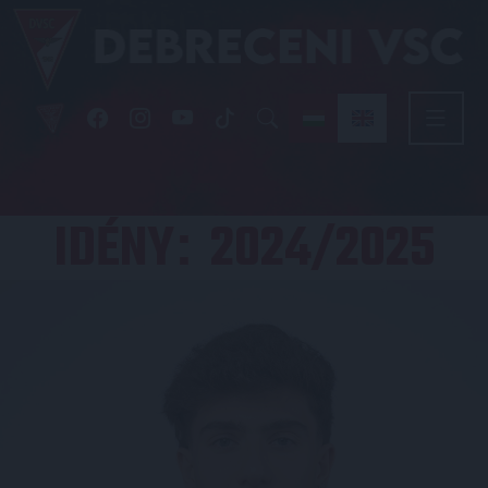
IDÉNY
2024/2025
: