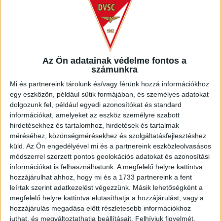
Az Ön adatainak védelme fontos a
számunkra
Mi és partnereink tárolunk és/vagy férünk hozzá információkhoz
egy eszközön, például sütik formájában, és személyes adatokat
TAKÁCS BENCE
dolgozunk fel, például egyedi azonosítókat és standard
információkat, amelyeket az eszköz személyre szabott
hirdetésekhez és tartalomhoz, hirdetések és tartalmak
méréséhez, közönségmérésekhez és szolgáltatásfejlesztéshez
küld.
Az Ön engedélyével mi és a partnereink eszközleolvasásos
módszerrel szerzett pontos geolokációs adatokat és azonosítási
információkat is felhasználhatunk. A megfelelő helyre kattintva
hozzájárulhat ahhoz, hogy mi és a 1733 partnereink a fent
leírtak szerint adatkezelést végezzünk. Másik lehetőségként a
megfelelő helyre kattintva elutasíthatja a hozzájárulást, vagy a
hozzájárulás megadása előtt részletesebb információkhoz
juthat, és megváltoztathatja beállításait.
Felhívjuk figyelmét,